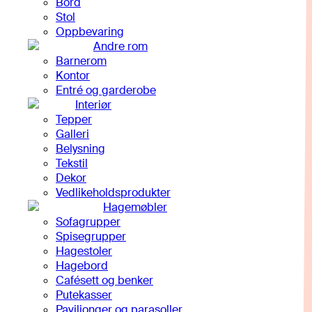
Bord
Stol
Oppbevaring
Andre rom
Barnerom
Kontor
Entré og garderobe
Interiør
Tepper
Galleri
Belysning
Tekstil
Dekor
Vedlikeholdsprodukter
Hagemøbler
Sofagrupper
Spisegrupper
Hagestoler
Hagebord
Cafésett og benker
Putekasser
Paviljonger og parasoller