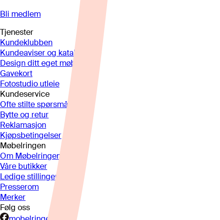
Bli medlem
Tjenester
Kundeklubben
Kundeaviser og kataloger
Design ditt eget møbel
Gavekort
Fotostudio utleie
Kundeservice
Ofte stilte spørsmål
Bytte og retur
Reklamasjon
Kjøpsbetingelser
Møbelringen
Om Møbelringen
Våre butikker
Ledige stillinger
Presserom
Merker
Følg oss
mobelringen.no