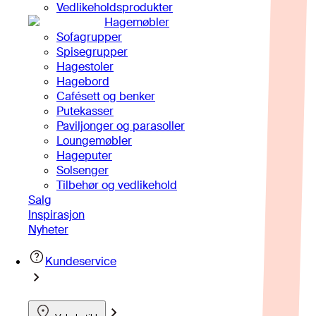
Vedlikeholdsprodukter
Hagemøbler
Sofagrupper
Spisegrupper
Hagestoler
Hagebord
Cafésett og benker
Putekasser
Paviljonger og parasoller
Loungemøbler
Hageputer
Solsenger
Tilbehør og vedlikehold
Salg
Inspirasjon
Nyheter
Kundeservice