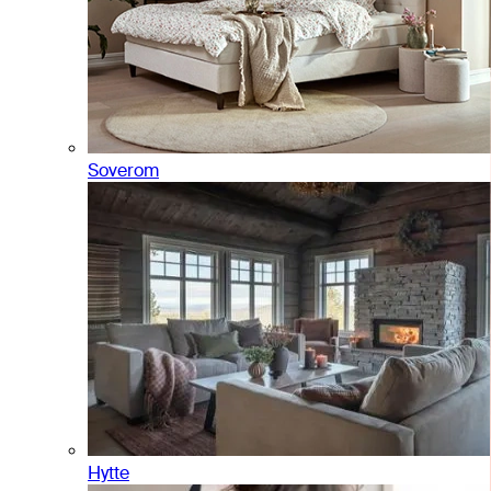
Soverom
Hytte