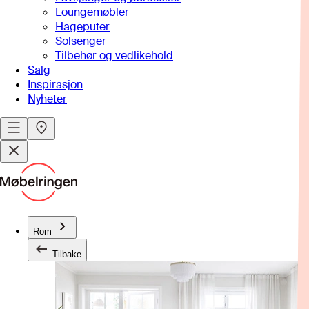
Loungemøbler
Hageputer
Solsenger
Tilbehør og vedlikehold
Salg
Inspirasjon
Nyheter
Rom
Tilbake