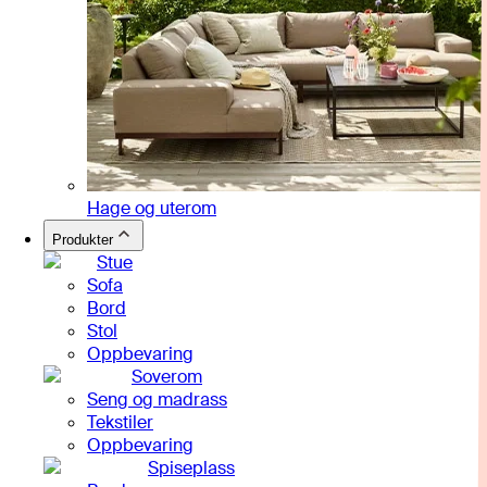
Hage og uterom
Produkter
Stue
Sofa
Bord
Stol
Oppbevaring
Soverom
Seng og madrass
Tekstiler
Oppbevaring
Spiseplass