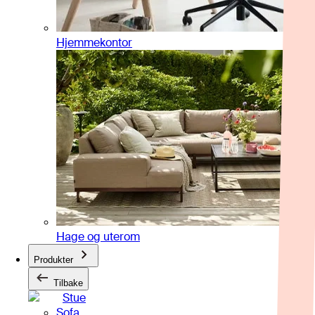
Hjemmekontor
Hage og uterom
Produkter
Tilbake
Stue
Sofa