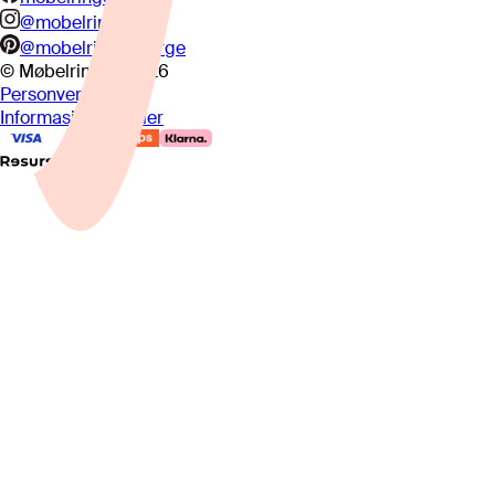
@mobelringen
@mobelringennorge
© Møbelringen
2026
Personvern
Informasjonskapsler