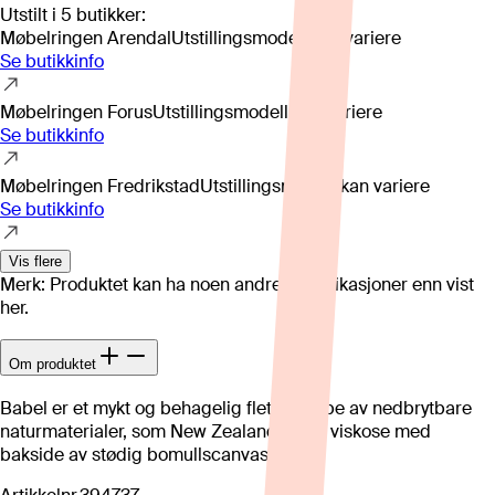
Utstilt i
5
butikker
:
Møbelringen Arendal
Utstillingsmodell kan variere
Se butikkinfo
Møbelringen Forus
Utstillingsmodell kan variere
Se butikkinfo
Møbelringen Fredrikstad
Utstillingsmodell kan variere
Se butikkinfo
Vis flere
Merk: Produktet kan ha noen andre spesifikasjoner enn vist
her.
Om produktet
Babel er et mykt og behagelig flettet teppe av nedbrytbare
naturmaterialer, som New Zealand ull og viskose med
bakside av stødig bomullscanvas.