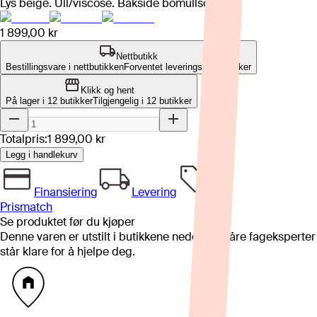
Lys beige. Ull/viscose. Bakside bomullscanvas.
1 899,00 kr
Nettbutikk
Bestillingsvare i nettbutikken
Forventet leveringstid: 2-3 uker
Klikk og hent
På lager i 12 butikker
Tilgjengelig i
12
butikker
Totalpris:
1 899,00 kr
Legg i handlekurv
Finansiering
Levering
Prismatch
Se produktet før du kjøper
Denne varen er utstilt i butikkene nedenfor. Våre fageksperter
står klare for å hjelpe deg.