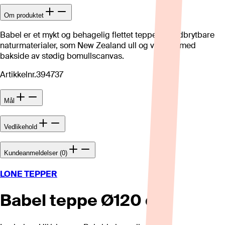
Om produktet
Babel er et mykt og behagelig flettet teppe av nedbrytbare
naturmaterialer, som New Zealand ull og viskose med
bakside av stødig bomullscanvas.
Artikkelnr.
394737
Mål
Vedlikehold
Kundeanmeldelser (0)
LONE TEPPER
Babel teppe Ø120 cm