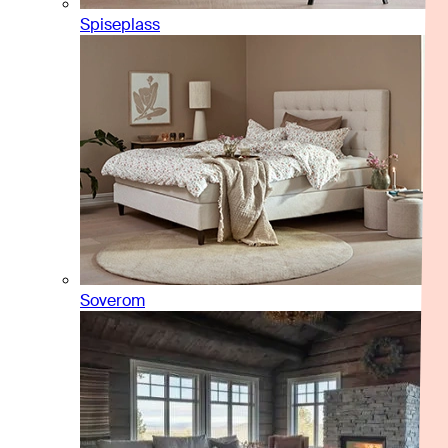
Spiseplass
Soverom