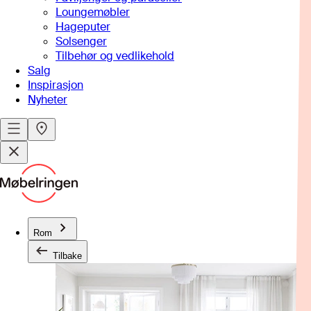
Loungemøbler
Hageputer
Solsenger
Tilbehør og vedlikehold
Salg
Inspirasjon
Nyheter
Rom
Tilbake