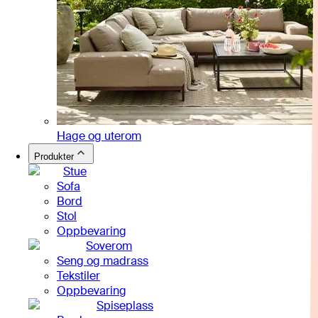
Hage og uterom
Produkter
Stue
Sofa
Bord
Stol
Oppbevaring
Soverom
Seng og madrass
Tekstiler
Oppbevaring
Spiseplass