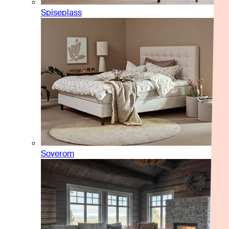
Spiseplass
Soverom