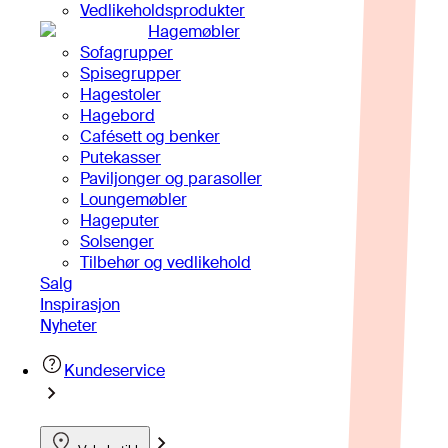
Vedlikeholdsprodukter
Hagemøbler
Sofagrupper
Spisegrupper
Hagestoler
Hagebord
Cafésett og benker
Putekasser
Paviljonger og parasoller
Loungemøbler
Hageputer
Solsenger
Tilbehør og vedlikehold
Salg
Inspirasjon
Nyheter
Kundeservice