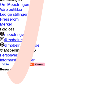
Om Møbelringen
Våre butikker
Ledige stillinger
Presserom
Merker
Følg oss
mobelringen.no
@mobelringen
@mobelringennorge
© Møbelringen
2026
Personvern
Informasjonskapsler