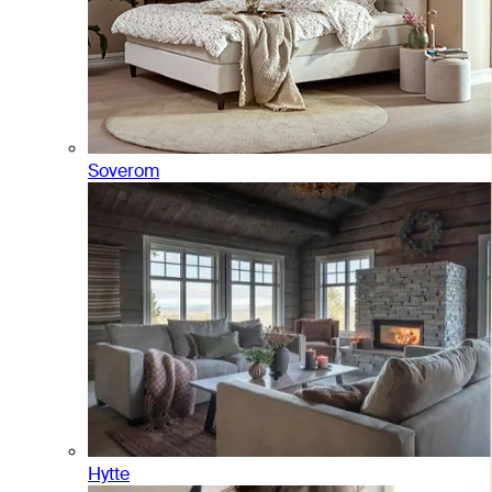
Soverom
Hytte