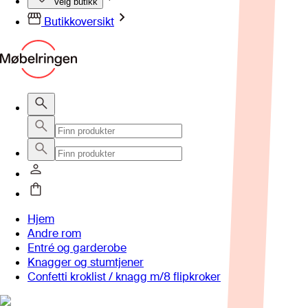
Velg butikk
Butikkoversikt
Hjem
Andre rom
Entré og garderobe
Knagger og stumtjener
Confetti kroklist / knagg m/8 flipkroker