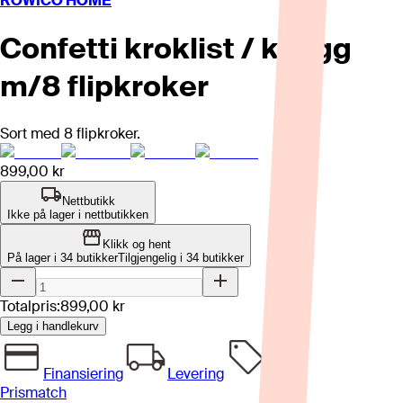
ROWICO HOME
Confetti kroklist / knagg
m/8 flipkroker
Sort med 8 flipkroker.
899,00 kr
Nettbutikk
Ikke på lager i nettbutikken
Klikk og hent
På lager i 34 butikker
Tilgjengelig i
34
butikker
Totalpris:
899,00 kr
Legg i handlekurv
Finansiering
Levering
Prismatch