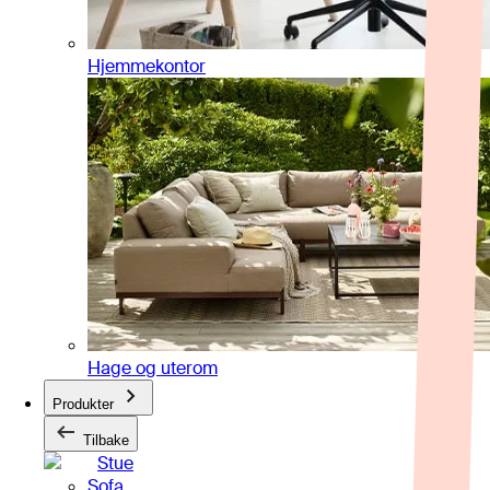
Hjemmekontor
Hage og uterom
Produkter
Tilbake
Stue
Sofa