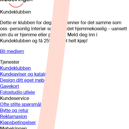
Kundeklubben
Dette er klubben for deg som brenner for det samme som
oss -personlig interiør som gjør det hjemmekoselig – uansett
om du er hjemme eller på hytta. Meld deg inn i
Kundeklubben og få 25%* på et helt kjøp!
Bli medlem
Tjenester
Kundeklubben
Kundeaviser og kataloger
Design ditt eget møbel
Gavekort
Fotostudio utleie
Kundeservice
Ofte stilte spørsmål
Bytte og retur
Reklamasjon
Kjøpsbetingelser
Møbelringen