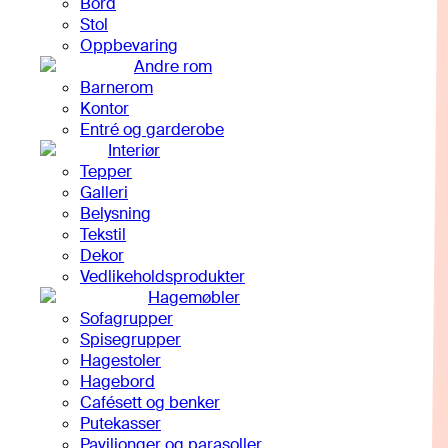
Bord
Stol
Oppbevaring
Andre rom
Barnerom
Kontor
Entré og garderobe
Interiør
Tepper
Galleri
Belysning
Tekstil
Dekor
Vedlikeholdsprodukter
Hagemøbler
Sofagrupper
Spisegrupper
Hagestoler
Hagebord
Cafésett og benker
Putekasser
Paviljonger og parasoller