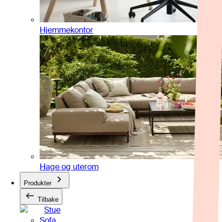
Hjemmekontor
Hage og uterom
Produkter
Tilbake
Stue
Sofa