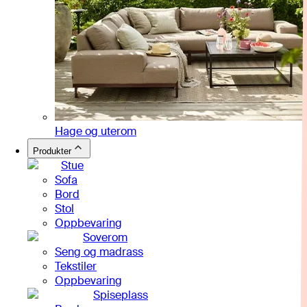
Hage og uterom
Produkter
Stue
Sofa
Bord
Stol
Oppbevaring
Soverom
Seng og madrass
Tekstiler
Oppbevaring
Spiseplass