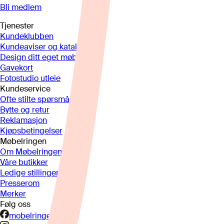
Bli medlem
Tjenester
Kundeklubben
Kundeaviser og kataloger
Design ditt eget møbel
Gavekort
Fotostudio utleie
Kundeservice
Ofte stilte spørsmål
Bytte og retur
Reklamasjon
Kjøpsbetingelser
Møbelringen
Om Møbelringen
Våre butikker
Ledige stillinger
Presserom
Merker
Følg oss
mobelringen.no