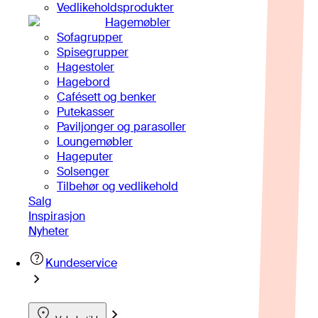
Vedlikeholdsprodukter
Hagemøbler
Sofagrupper
Spisegrupper
Hagestoler
Hagebord
Cafésett og benker
Putekasser
Paviljonger og parasoller
Loungemøbler
Hageputer
Solsenger
Tilbehør og vedlikehold
Salg
Inspirasjon
Nyheter
Kundeservice