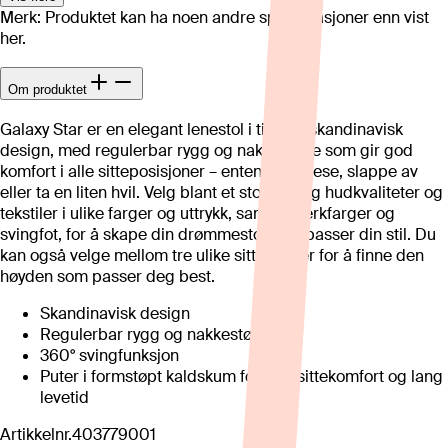
Merk: Produktet kan ha noen andre spesifikasjoner enn vist
her.
Om produktet
Galaxy Star er en elegant lenestol i tidløst, skandinavisk
design, med regulerbar rygg og nakkestøtte som gir god
komfort i alle sitteposisjoner – enten du vil lese, slappe av
eller ta en liten hvil. Velg blant et stort utvalg hudkvaliteter og
tekstiler i ulike farger og uttrykk, samt treverkfarger og
svingfot, for å skape din drømmestol som passer din stil. Du
kan også velge mellom tre ulike sittehøyder for å finne den
høyden som passer deg best.
Skandinavisk design
Regulerbar rygg og nakkestøtte
360° svingfunksjon
Puter i formstøpt kaldskum for god sittekomfort og lang
levetid
Artikkelnr.
403779001