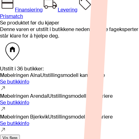
Finansiering
Levering
Prismatch
Se produktet før du kjøper
Denne varen er utstilt i butikkene nedenfor. Våre fageksperter
står klare for å hjelpe deg.
Utstilt i
36
butikker
:
Møbelringen Alna
Utstillingsmodell kan variere
Se butikkinfo
Møbelringen Arendal
Utstillingsmodell kan variere
Se butikkinfo
Møbelringen Bjerkvik
Utstillingsmodell kan variere
Se butikkinfo
Vis flere