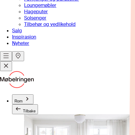
Loungemøbler
Hageputer
Solsenger
Tilbehør og vedlikehold
Salg
Inspirasjon
Nyheter
Rom
Tilbake