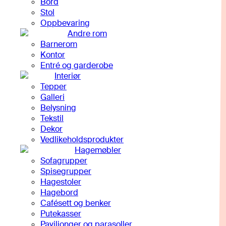
Bord
Stol
Oppbevaring
Andre rom
Barnerom
Kontor
Entré og garderobe
Interiør
Tepper
Galleri
Belysning
Tekstil
Dekor
Vedlikeholdsprodukter
Hagemøbler
Sofagrupper
Spisegrupper
Hagestoler
Hagebord
Cafésett og benker
Putekasser
Paviljonger og parasoller