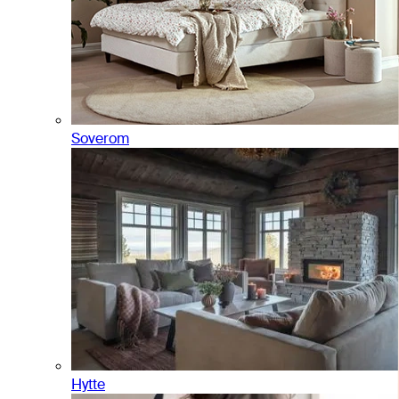
Soverom
Hytte