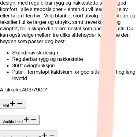
design, med regulerbar rygg og nakkestøtte som gir god
komfort i alle sitteposisjoner – enten du vil lese, slappe av
eller ta en liten hvil. Velg blant et stort utvalg hudkvaliteter og
tekstiler i ulike farger og uttrykk, samt treverkfarger og
svingfot, for å skape din drømmestol som passer din stil. Du
kan også velge mellom tre ulike sittehøyder for å finne den
høyden som passer deg best.
Skandinavisk design
Regulerbar rygg og nakkestøtte
360° svingfunksjon
Puter i formstøpt kaldskum for god sittekomfort og lang
levetid
Artikkelnr.
403779001
Mål
Vedlikehold