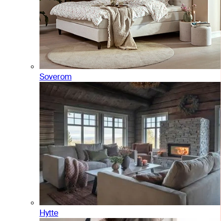
Soverom
Hytte