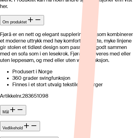
her.
Om produktet
Fjørå er en nett og elegant suppleringsstol som kombinerer
et moderne uttrykk med høy komfort. De rette, myke linjene
gir stolen et tidløst design som passer like godt sammen
med en sofa som i en lesekrok. Fjørå kan leveres med eller
uten leppesøm, og med eller uten vippefunksjon.
Produsert i Norge
360 grader svingfunksjon
Finnes i et stort utvalg tekstiler og farger
Artikkelnr.
283651098
Mål
Vedlikehold