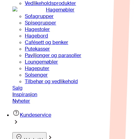
Vedlikeholdsprodukter
Hagemøbler
Sofagrupper
Spisegrupper
Hagestoler
Hagebord
Cafésett og benker
Putekasser
Paviljonger og parasoller
Loungemøbler
Hageputer
Solsenger
Tilbehør og vedlikehold
Salg
Inspirasjon
Nyheter
Kundeservice