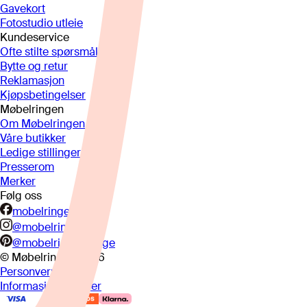
Gavekort
Fotostudio utleie
Kundeservice
Ofte stilte spørsmål
Bytte og retur
Reklamasjon
Kjøpsbetingelser
Møbelringen
Om Møbelringen
Våre butikker
Ledige stillinger
Presserom
Merker
Følg oss
mobelringen.no
@mobelringen
@mobelringennorge
© Møbelringen
2026
Personvern
Informasjonskapsler