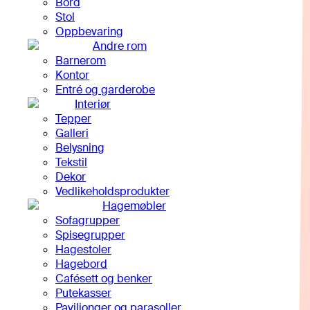
Bord
Stol
Oppbevaring
Andre rom
Barnerom
Kontor
Entré og garderobe
Interiør
Tepper
Galleri
Belysning
Tekstil
Dekor
Vedlikeholdsprodukter
Hagemøbler
Sofagrupper
Spisegrupper
Hagestoler
Hagebord
Cafésett og benker
Putekasser
Paviljonger og parasoller