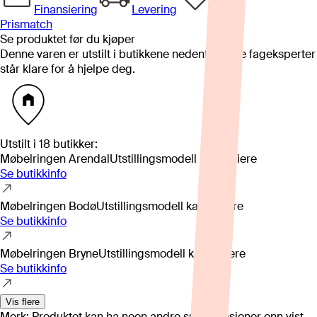
Finansiering
Levering
Prismatch
Se produktet før du kjøper
Denne varen er utstilt i butikkene nedenfor. Våre fageksperter
står klare for å hjelpe deg.
Utstilt i
18
butikker
:
Møbelringen Arendal
Utstillingsmodell kan variere
Se butikkinfo
Møbelringen Bodø
Utstillingsmodell kan variere
Se butikkinfo
Møbelringen Bryne
Utstillingsmodell kan variere
Se butikkinfo
Vis flere
Merk: Produktet kan ha noen andre spesifikasjoner enn vist