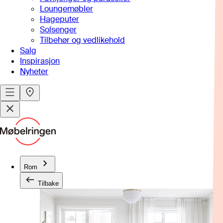
Loungemøbler
Hageputer
Solsenger
Tilbehør og vedlikehold
Salg
Inspirasjon
Nyheter
Rom
Tilbake