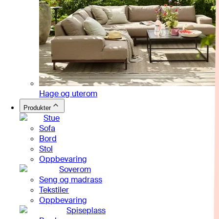
Hage og uterom
Produkter
Stue
Sofa
Bord
Stol
Oppbevaring
Soverom
Seng og madrass
Tekstiler
Oppbevaring
Spiseplass