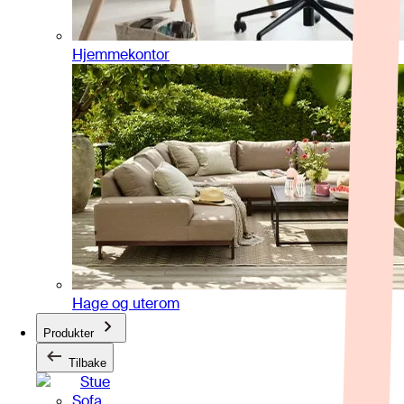
Hjemmekontor
Hage og uterom
Produkter
Tilbake
Stue
Sofa