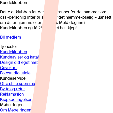
Kundeklubben
Dette er klubben for deg som brenner for det samme som
oss -personlig interiør som gjør det hjemmekoselig – uansett
om du er hjemme eller på hytta. Meld deg inn i
Kundeklubben og få 25%* på et helt kjøp!
Bli medlem
Tjenester
Kundeklubben
Kundeaviser og kataloger
Design ditt eget møbel
Gavekort
Fotostudio utleie
Kundeservice
Ofte stilte spørsmål
Bytte og retur
Reklamasjon
Kjøpsbetingelser
Møbelringen
Om Møbelringen