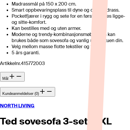
Madrassmål på 150 x 200 cm.
Smart oppbevaringsplass til dyne og overmadrass.
Pocketfjærer i rygg og sete for en førsteklasses ligge-
og sitte-komfort.
Kan bestilles med og uten armer.
Moderne og trendy-kombinasjonsmøbel som kan
brukes både som sovesofa og vanlig sofa i stuen din.
Velg mellom masse flotte tekstiler og farger.
5 års garanti.
Artikkelnr.
415772003
Mål
Kundeanmeldelser (0)
NORTH LIVING
Ted sovesofa 3-seter XL