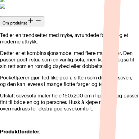
Om produktet
Ted er en trendsetter med myke, avrundede former og et
moderne uttrykk.
Detter er et kombinasjonsmøbel med flere muligheter. Den
passer godt i stua som en vanlig sofa, men kommer også til
sin rett som en romslig daybed eller dobbeltseng.
Pocketfjærer gjør Ted like god å sitte i som den er å sove i,
og den kan leveres i mange flotte farger og tekstiler.
Utslått sovesofa måler hele 150x200 cm i liggemål og passer
fint til både en og to personer. Husk å kjøpe med en
overmadrass for ekstra god sovekomfort.
Produktfordeler
: