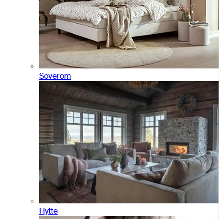
Soverom
Hytte