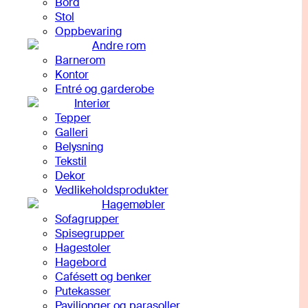
Bord
Stol
Oppbevaring
Andre rom
Barnerom
Kontor
Entré og garderobe
Interiør
Tepper
Galleri
Belysning
Tekstil
Dekor
Vedlikeholdsprodukter
Hagemøbler
Sofagrupper
Spisegrupper
Hagestoler
Hagebord
Cafésett og benker
Putekasser
Paviljonger og parasoller