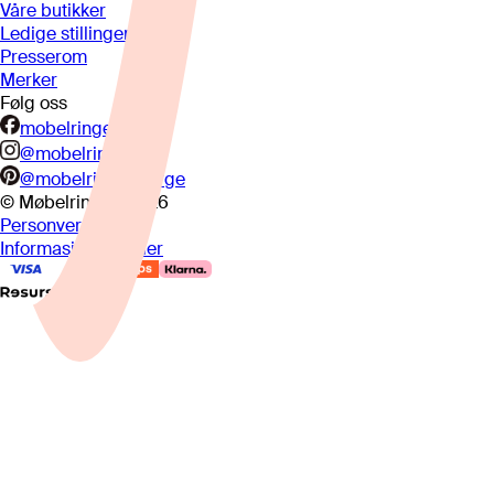
Våre butikker
Ledige stillinger
Presserom
Merker
Følg oss
mobelringen.no
@mobelringen
@mobelringennorge
© Møbelringen
2026
Personvern
Informasjonskapsler