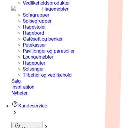
Vedlikeholdsprodukter
Hagemøbler
Sofagrupper
Spisegrupper
Hagestoler
Hagebord
Cafésett og benker
Putekasser
Paviljonger og parasoller
Loungemøbler
Hageputer
Solsenger
Tilbehør og vedlikehold
Salg
Inspirasjon
Nyheter
Kundeservice