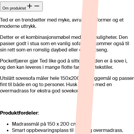
Om produktet
Ted er en trendsetter med myke, avrundede former og et
moderne uttrykk.
Detter er et kombinasjonsmøbel med flere muligheter. Den
passer godt i stua som en vanlig sofa, men kommer også til
sin rett som en romslig daybed eller dobbeltseng.
Pocketfjærer gjør Ted like god å sitte i som den er å sove i,
og den kan leveres i mange flotte farger og tekstiler.
Utslått sovesofa måler hele 150x200 cm i liggemål og passer
fint til både en og to personer. Husk å kjøpe med en
overmadrass for ekstra god sovekomfort.
Produktfordeler
:
Madrassmål på 150 x 200 cm.
Smart oppbevaringsplass til dyne og overmadrass.