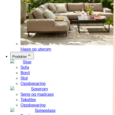
Hage og uterom
Produkter
Stue
Sofa
Bord
Stol
Oppbevaring
Soverom
Seng og madrass
Tekstiler
Oppbevaring
Spiseplass