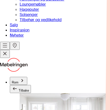
Loungemøbler
Hageputer
Solsenger
Tilbehør og vedlikehold
Salg
Inspirasjon
Nyheter
Rom
Tilbake