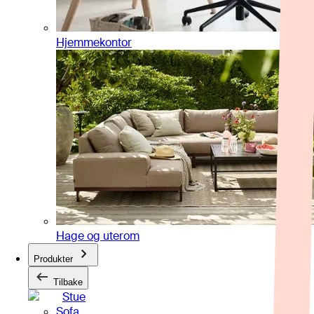
Hjemmekontor
Hage og uterom
Produkter
Tilbake
Stue
Sofa