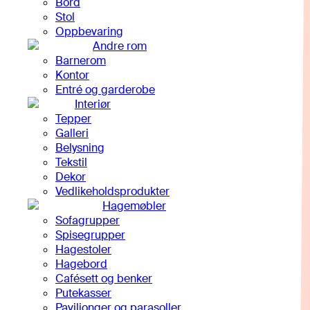
Bord
Stol
Oppbevaring
Andre rom
Barnerom
Kontor
Entré og garderobe
Interiør
Tepper
Galleri
Belysning
Tekstil
Dekor
Vedlikeholdsprodukter
Hagemøbler
Sofagrupper
Spisegrupper
Hagestoler
Hagebord
Cafésett og benker
Putekasser
Paviljonger og parasoller