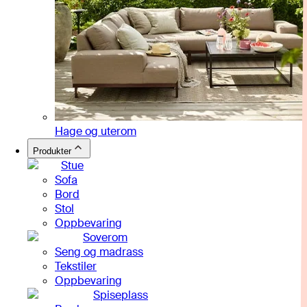
Hage og uterom
Produkter
Stue
Sofa
Bord
Stol
Oppbevaring
Soverom
Seng og madrass
Tekstiler
Oppbevaring
Spiseplass