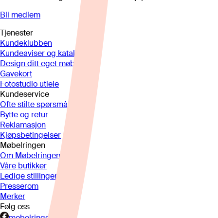
Bli medlem
Tjenester
Kundeklubben
Kundeaviser og kataloger
Design ditt eget møbel
Gavekort
Fotostudio utleie
Kundeservice
Ofte stilte spørsmål
Bytte og retur
Reklamasjon
Kjøpsbetingelser
Møbelringen
Om Møbelringen
Våre butikker
Ledige stillinger
Presserom
Merker
Følg oss
mobelringen.no