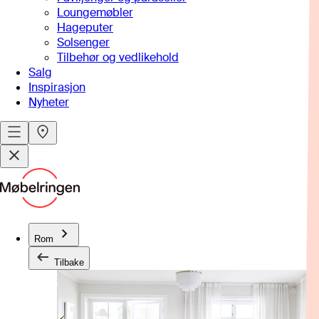
Loungemøbler
Hageputer
Solsenger
Tilbehør og vedlikehold
Salg
Inspirasjon
Nyheter
Rom
Tilbake