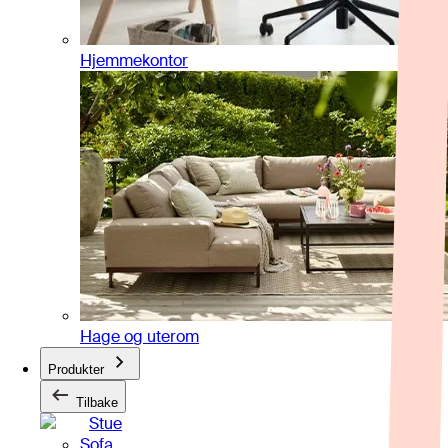
Hjemmekontor
Hage og uterom
Produkter
Tilbake
Stue
Sofa