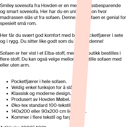
Smiley sovesofa fra Hovden er en meget plassbesparende
og smart sovesofa. Her har du en unik funksjon hvor
madrassen slås ut fra sofaen. Denne sovesofaen er genial for
spesielt små rom.
Her får du svært god komfort med både pocketfjærer i sete
og i rygg. Du sitter like godt som du sover i denne!
Sofaen er her vist i et Elba-stoff, men kan i butikk bestilles i
flere stoff. Du kan også velge mellom å bestille sofaen med
eller uten arm.
Pocketfjærer i hele sofaen.
Veldig enkel funksjon for å slå ut.
Klassisk og moderne design.
Produsert av Hovden Møbel.
Øko-tex standard 100-tekstil.
140x200 eller 90x200 cm liggemål.
Kommer i flere tekstil og farger.