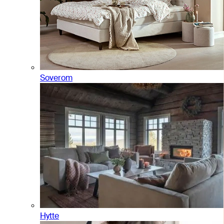
Soverom
Hytte