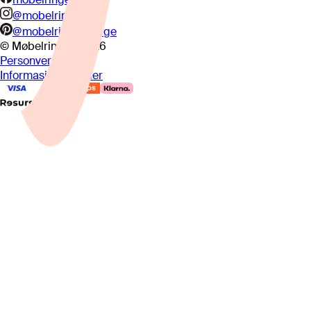
@mobelringen
@mobelringennorge
© Møbelringen
2026
Personvern
Informasjonskapsler