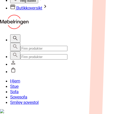
Velg butikk
Butikkoversikt
Hjem
Stue
Sofa
Sovesofa
Smiley sovestol