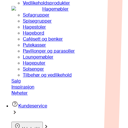
Vedlikeholdsprodukter
Hagemøbler
Sofagrupper
Spisegrupper
Hagestoler
Hagebord
Cafésett og benker
Putekasser
Paviljonger og parasoller
Loungemøbler
Hageputer
Solsenger
Tilbehør og vedlikehold
Salg
Inspirasjon
Nyheter
Kundeservice