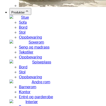
Produkter
Stue
Sofa
Bord
Stol
Oppbevaring
Soverom
Seng og madrass
Tekstiler
Oppbevaring
Spiseplass
Bord
Stol
Oppbevaring
Andre rom
Barnerom
Kontor
Entré og garderobe
Interiør