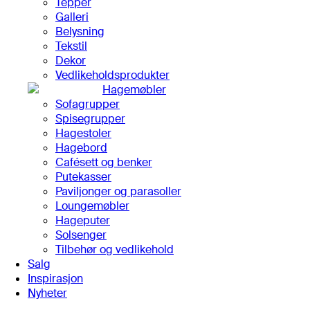
Tepper
Galleri
Belysning
Tekstil
Dekor
Vedlikeholdsprodukter
Hagemøbler
Sofagrupper
Spisegrupper
Hagestoler
Hagebord
Cafésett og benker
Putekasser
Paviljonger og parasoller
Loungemøbler
Hageputer
Solsenger
Tilbehør og vedlikehold
Salg
Inspirasjon
Nyheter