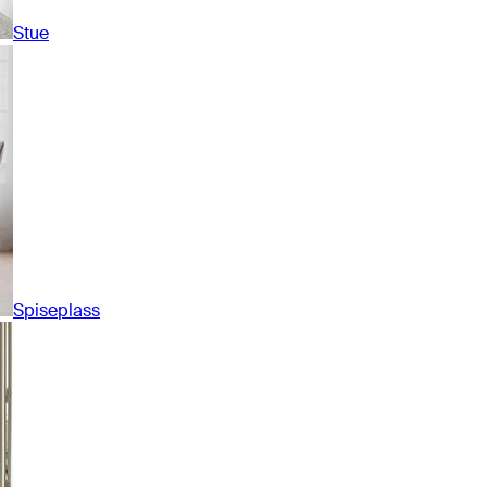
Stue
Spiseplass