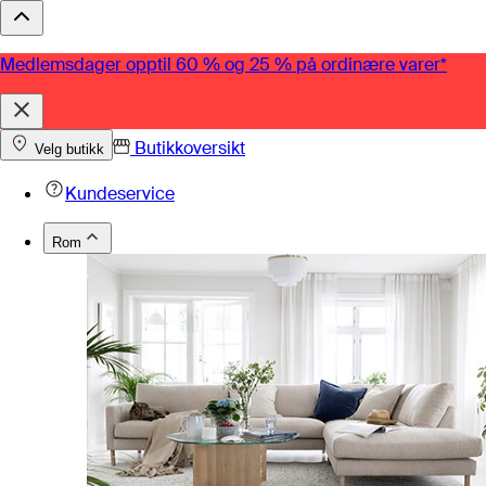
Medlemsdager opptil 60 % og 25 % på ordinære varer*
Butikkoversikt
Velg butikk
Kundeservice
Rom