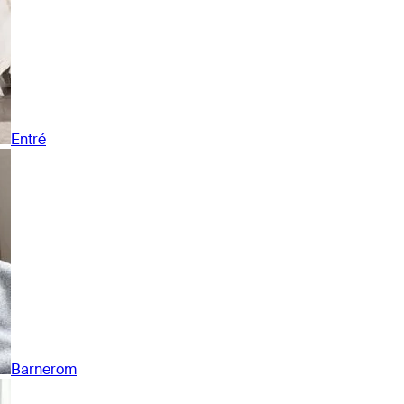
Entré
Barnerom