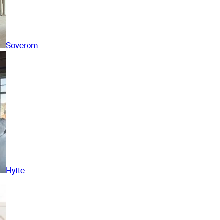
Soverom
Hytte