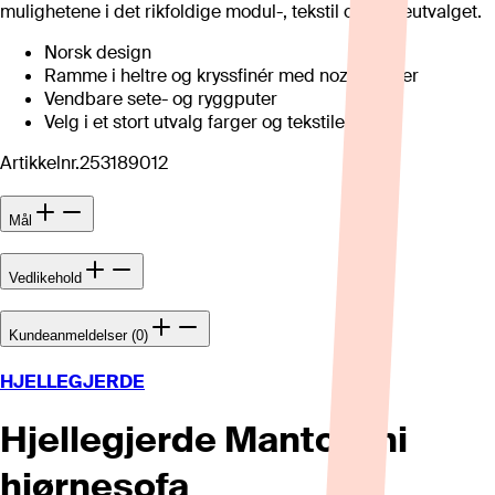
mulighetene i det rikfoldige modul-, tekstil og fargeutvalget.
Norsk design
Ramme i heltre og kryssfinér med nozagfjærer
Vendbare sete- og ryggputer
Velg i et stort utvalg farger og tekstiler
Artikkelnr.
253189012
Mål
Vedlikehold
Kundeanmeldelser (0)
HJELLEGJERDE
Hjellegjerde Mantovani
hjørnesofa