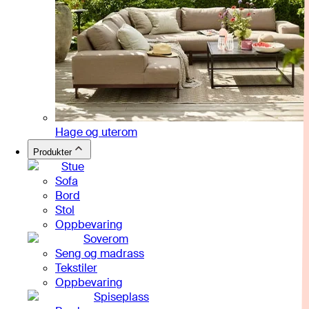
Hage og uterom
Produkter
Stue
Sofa
Bord
Stol
Oppbevaring
Soverom
Seng og madrass
Tekstiler
Oppbevaring
Spiseplass