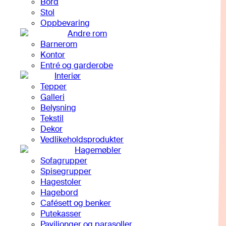
Bord
Stol
Oppbevaring
Andre rom
Barnerom
Kontor
Entré og garderobe
Interiør
Tepper
Galleri
Belysning
Tekstil
Dekor
Vedlikeholdsprodukter
Hagemøbler
Sofagrupper
Spisegrupper
Hagestoler
Hagebord
Cafésett og benker
Putekasser
Paviljonger og parasoller