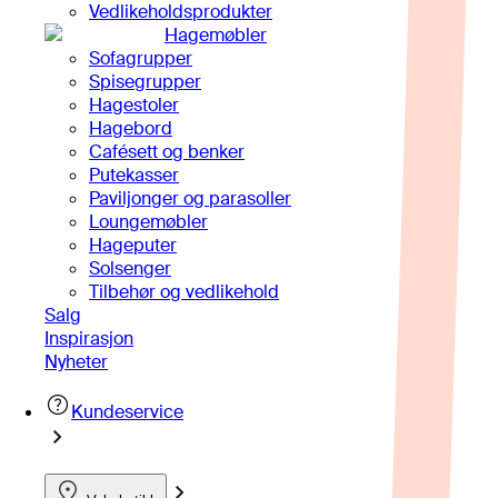
Vedlikeholdsprodukter
Hagemøbler
Sofagrupper
Spisegrupper
Hagestoler
Hagebord
Cafésett og benker
Putekasser
Paviljonger og parasoller
Loungemøbler
Hageputer
Solsenger
Tilbehør og vedlikehold
Salg
Inspirasjon
Nyheter
Kundeservice