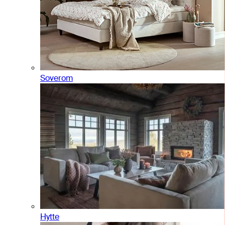
Soverom
Hytte