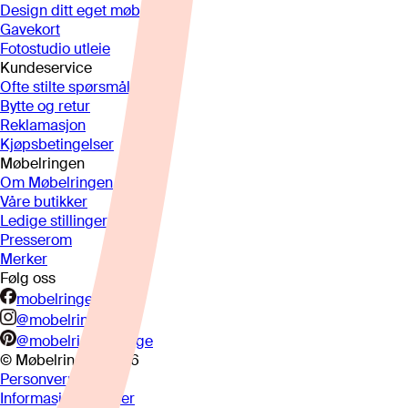
Design ditt eget møbel
Gavekort
Fotostudio utleie
Kundeservice
Ofte stilte spørsmål
Bytte og retur
Reklamasjon
Kjøpsbetingelser
Møbelringen
Om Møbelringen
Våre butikker
Ledige stillinger
Presserom
Merker
Følg oss
mobelringen.no
@mobelringen
@mobelringennorge
© Møbelringen
2026
Personvern
Informasjonskapsler