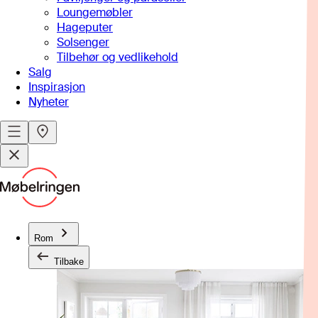
Loungemøbler
Hageputer
Solsenger
Tilbehør og vedlikehold
Salg
Inspirasjon
Nyheter
Rom
Tilbake