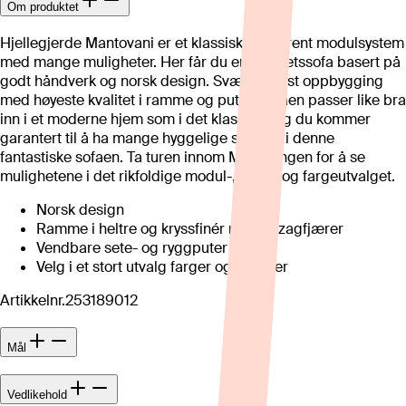
Om produktet
Hjellegjerde Mantovani er et klassisk og stilrent modulsystem
med mange muligheter. Her får du en kvalitetssofa basert på
godt håndverk og norsk design. Svært robust oppbygging
med høyeste kvalitet i ramme og puter. Sofaen passer like bra
inn i et moderne hjem som i det klassiske og du kommer
garantert til å ha mange hyggelige stunder i denne
fantastiske sofaen. Ta turen innom Møbelringen for å se
mulighetene i det rikfoldige modul-, tekstil og fargeutvalget.
Norsk design
Ramme i heltre og kryssfinér med nozagfjærer
Vendbare sete- og ryggputer
Velg i et stort utvalg farger og tekstiler
Artikkelnr.
253189012
Mål
Vedlikehold