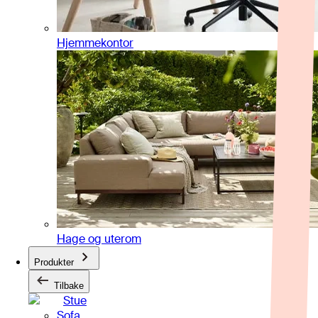
Hjemmekontor
Hage og uterom
Produkter
Tilbake
Stue
Sofa