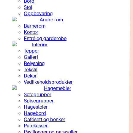
Bord
Stol
Oppbevaring
Andre rom
Barnerom
Kontor
Entré og garderobe
Interiør
Tepper
Galleri
Belysning
Tekstil
Dekor
Vedlikeholdsprodukter
Hagemøbler
Sofagrupper
Spisegrupper
Hagestoler
Hagebord
Cafésett og benker
Putekasser
Paviljonger og parasoller