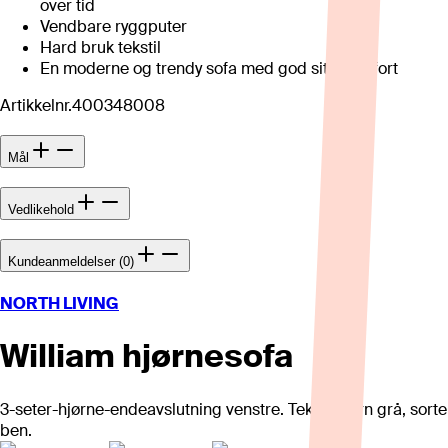
over tid
Vendbare ryggputer
Hard bruk tekstil
En moderne og trendy sofa med god sittekomfort
Artikkelnr.
400348008
Mål
Vedlikehold
Kundeanmeldelser (0)
NORTH LIVING
William hjørnesofa
3-seter-hjørne-endeavslutning venstre. Tekstil Born grå, sorte
ben.