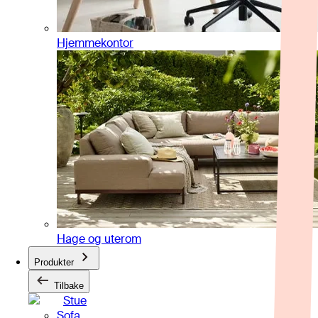
Hjemmekontor
Hage og uterom
Produkter
Tilbake
Stue
Sofa