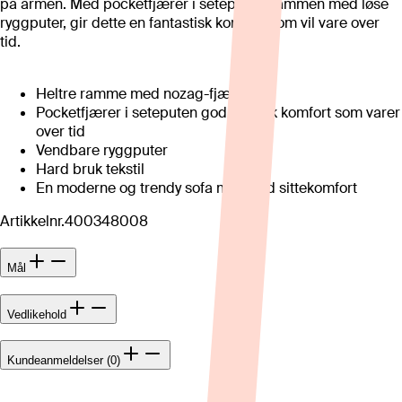
på armen. Med pocketfjærer i seteputen sammen med løse
ryggputer, gir dette en fantastisk komfort som vil vare over
tid.
Heltre ramme med nozag-fjæring
Pocketfjærer i seteputen god og myk komfort som varer
over tid
Vendbare ryggputer
Hard bruk tekstil
En moderne og trendy sofa med god sittekomfort
Artikkelnr.
400348008
Mål
Vedlikehold
Kundeanmeldelser (0)