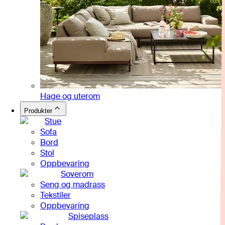
Hage og uterom
Produkter
Stue
Sofa
Bord
Stol
Oppbevaring
Soverom
Seng og madrass
Tekstiler
Oppbevaring
Spiseplass