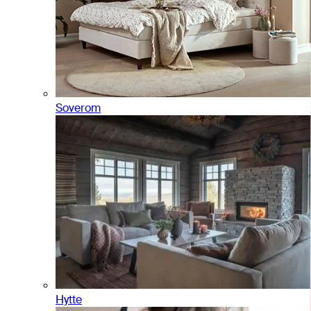
Soverom
Hytte