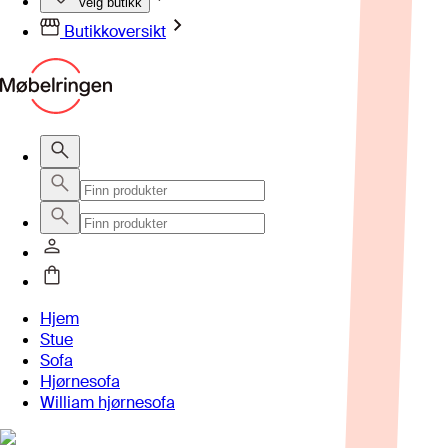
Velg butikk
Butikkoversikt
Hjem
Stue
Sofa
Hjørnesofa
William hjørnesofa