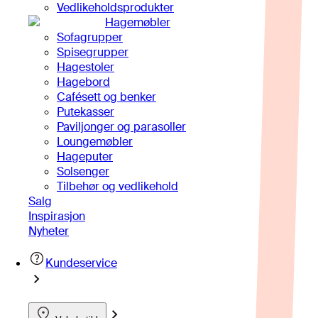
Vedlikeholdsprodukter
Hagemøbler
Sofagrupper
Spisegrupper
Hagestoler
Hagebord
Cafésett og benker
Putekasser
Paviljonger og parasoller
Loungemøbler
Hageputer
Solsenger
Tilbehør og vedlikehold
Salg
Inspirasjon
Nyheter
Kundeservice