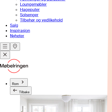
Loungemøbler
Hageputer
Solsenger
Tilbehør og vedlikehold
Salg
Inspirasjon
Nyheter
Rom
Tilbake