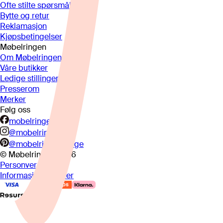
Ofte stilte spørsmål
Bytte og retur
Reklamasjon
Kjøpsbetingelser
Møbelringen
Om Møbelringen
Våre butikker
Ledige stillinger
Presserom
Merker
Følg oss
mobelringen.no
@mobelringen
@mobelringennorge
© Møbelringen
2026
Personvern
Informasjonskapsler