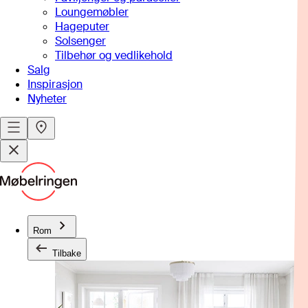
Loungemøbler
Hageputer
Solsenger
Tilbehør og vedlikehold
Salg
Inspirasjon
Nyheter
Rom
Tilbake