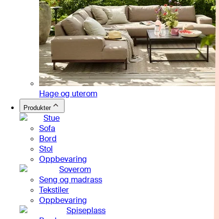
Hage og uterom
Produkter
Stue
Sofa
Bord
Stol
Oppbevaring
Soverom
Seng og madrass
Tekstiler
Oppbevaring
Spiseplass