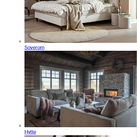
Soverom
Hytte