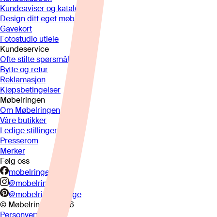
Kundeaviser og kataloger
Design ditt eget møbel
Gavekort
Fotostudio utleie
Kundeservice
Ofte stilte spørsmål
Bytte og retur
Reklamasjon
Kjøpsbetingelser
Møbelringen
Om Møbelringen
Våre butikker
Ledige stillinger
Presserom
Merker
Følg oss
mobelringen.no
@mobelringen
@mobelringennorge
© Møbelringen
2026
Personvern