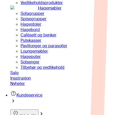
Vedlikeholdsprodukter
Hagemøbler
Sofagrupper
Spisegrupper
Hagestoler
Hagebord
Cafésett og benker
Putekasser
Paviljonger og parasoller
Loungemøbler
Hageputer
Solsenger
Tilbehør og vedlikehold
Salg
Inspirasjon
Nyheter
Kundeservice