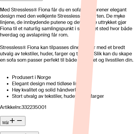
Med Stressless® Fiona får du en sofa som forener elegant
design med den velkjente Stressless-komforten. De myke
linjene, de innbydende putene og det tidløse uttrykket gjør
Fiona til et naturlig samlingspunkt i stuen – et sted hvor både
hverdag og avslapning får rom.
Stressless® Fiona kan tilpasses dine ønsker med et bredt
utvalg av tekstiler, huder, farger og treverk. Slik kan du skape
en sofa som passer perfekt til både hjemmet og livsstilen din.
Produsert i Norge
Elegant design med tidløse linjer
Høy kvalitet og solid håndverk
Stort utvalg av tekstiler, huder og trefarger
Artikkelnr.
332235001
Mål