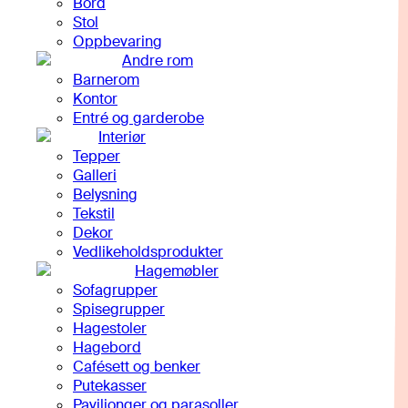
Bord
Stol
Oppbevaring
Andre rom
Barnerom
Kontor
Entré og garderobe
Interiør
Tepper
Galleri
Belysning
Tekstil
Dekor
Vedlikeholdsprodukter
Hagemøbler
Sofagrupper
Spisegrupper
Hagestoler
Hagebord
Cafésett og benker
Putekasser
Paviljonger og parasoller