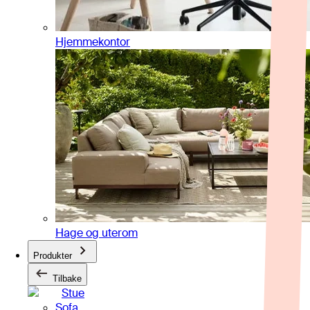
Hjemmekontor
Hage og uterom
Produkter
Tilbake
Stue
Sofa