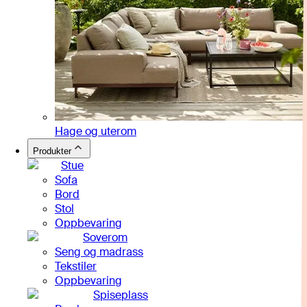
Hage og uterom
Produkter
Stue
Sofa
Bord
Stol
Oppbevaring
Soverom
Seng og madrass
Tekstiler
Oppbevaring
Spiseplass