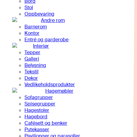
Bord
Stol
Oppbevaring
Andre rom
Barnerom
Kontor
Entré og garderobe
Interiør
Tepper
Galleri
Belysning
Tekstil
Dekor
Vedlikeholdsprodukter
Hagemøbler
Sofagrupper
Spisegrupper
Hagestoler
Hagebord
Cafésett og benker
Putekasser
Paviljonger og parasoller