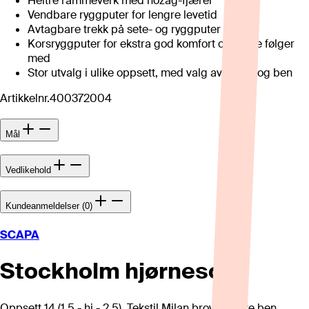
Heltre rammeverk med nozag-fjærer
Vendbare ryggputer for lengre levetid
Avtagbare trekk på sete- og ryggputer
Korsryggputer for ekstra god komfort og støtte følger
med
Stor utvalg i ulike oppsett, med valg av tekstil og ben
Artikkelnr.
400372004
Mål
Vedlikehold
Kundeanmeldelser (0)
SCAPA
Stockholm hjørnesofa
Oppsett 14 (1,5 - hj - 2,5). Tekstil Milan brown, sorte ben.