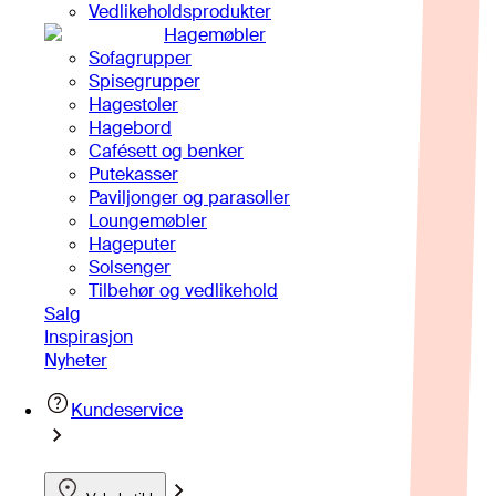
Vedlikeholdsprodukter
Hagemøbler
Sofagrupper
Spisegrupper
Hagestoler
Hagebord
Cafésett og benker
Putekasser
Paviljonger og parasoller
Loungemøbler
Hageputer
Solsenger
Tilbehør og vedlikehold
Salg
Inspirasjon
Nyheter
Kundeservice