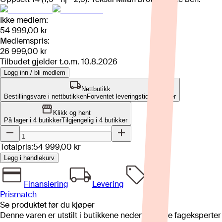
Ikke medlem:
54 999,00 kr
Medlemspris:
26 999,00 kr
Tilbudet gjelder t.o.m.
10.8.2026
Logg inn / bli medlem
Nettbutikk
Bestillingsvare i nettbutikken
Forventet leveringstid: 4-8 uker
Klikk og hent
På lager i 4 butikker
Tilgjengelig i
4
butikker
Totalpris:
54 999,00 kr
Legg i handlekurv
Finansiering
Levering
Prismatch
Se produktet før du kjøper
Denne varen er utstilt i butikkene nedenfor. Våre fageksperter