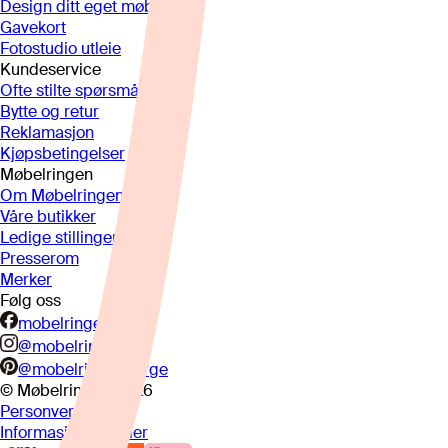
Design ditt eget møbel
Gavekort
Fotostudio utleie
Kundeservice
Ofte stilte spørsmål
Bytte og retur
Reklamasjon
Kjøpsbetingelser
Møbelringen
Om Møbelringen
Våre butikker
Ledige stillinger
Presserom
Merker
Følg oss
mobelringen.no
@mobelringen
@mobelringennorge
© Møbelringen
2026
Personvern
Informasjonskapsler