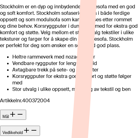
Stockholm er en dyp og innbydende loungesofa med en god
og soft komfort. Stockholm sofaserie finnes i både ferdige
oppsett og som modulsofa som kan tilpasses etter rommet
og dine behov. Korsryggputer i dun følger med for ekstra god
komfort og støtte. Velg mellom et stort utvalg tekstiler i ulike
teksturer og farger for å skape din drømmesofa. Stockholm
er perfekt for deg som ønsker en sofa med god plass.
Heltre rammeverk med nozag-fjærer
Vendbare ryggputer for lengre levetid
Avtagbare trekk på sete- og ryggputer
Korsryggputer for ekstra god komfort og støtte følger
med
Stor utvalg i ulike oppsett, med valg av tekstil og ben
Artikkelnr.
400372004
Mål
Vedlikehold