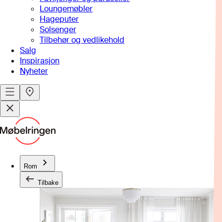
Loungemøbler
Hageputer
Solsenger
Tilbehør og vedlikehold
Salg
Inspirasjon
Nyheter
Rom
Tilbake