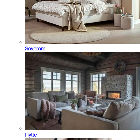
Soverom
Hytte