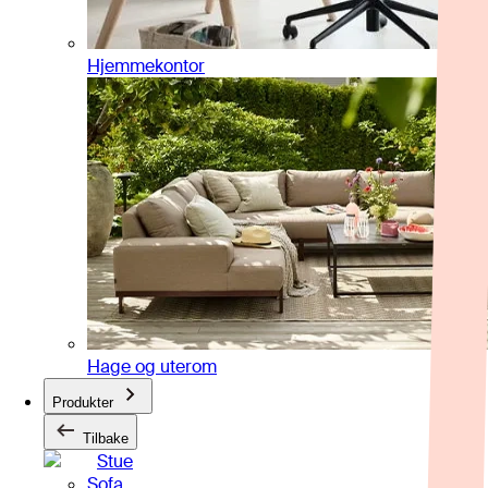
Hjemmekontor
Hage og uterom
Produkter
Tilbake
Stue
Sofa