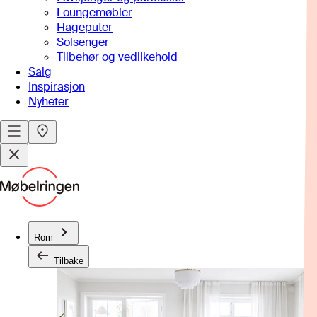
Loungemøbler
Hageputer
Solsenger
Tilbehør og vedlikehold
Salg
Inspirasjon
Nyheter
Rom
Tilbake