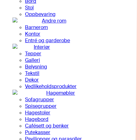
Bord
Stol
Oppbevaring
Andre rom
Barnerom
Kontor
Entré og garderobe
Interiør
Tepper
Galleri
Belysning
Tekstil
Dekor
Vedlikeholdsprodukter
Hagemøbler
Sofagrupper
Spisegrupper
Hagestoler
Hagebord
Cafésett og benker
Putekasser
Paviljonger og parasoller