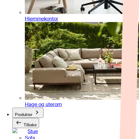
Hjemmekontor
Hage og uterom
Produkter
Tilbake
Stue
Sofa