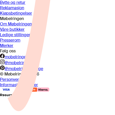
Bytte og retur
Reklamasjon
Kjøpsbetingelser
Møbelringen
Om Møbelringen
Våre butikker
Ledige stillinger
Presserom
Merker
Følg oss
mobelringen.no
@mobelringen
@mobelringennorge
© Møbelringen
2026
Personvern
Informasjonskapsler