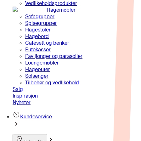
Vedlikeholdsprodukter
Hagemøbler
Sofagrupper
Spisegrupper
Hagestoler
Hagebord
Cafésett og benker
Putekasser
Paviljonger og parasoller
Loungemøbler
Hageputer
Solsenger
Tilbehør og vedlikehold
Salg
Inspirasjon
Nyheter
Kundeservice