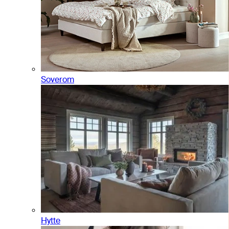
Soverom
Hytte