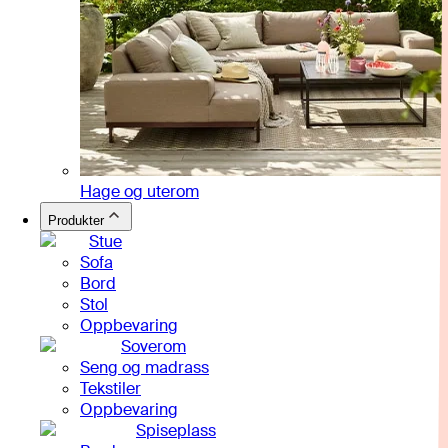
Hage og uterom
Produkter
Stue
Sofa
Bord
Stol
Oppbevaring
Soverom
Seng og madrass
Tekstiler
Oppbevaring
Spiseplass