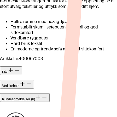
nærmeste Møbelringen-butikk for å se flere oppsett og se et
stort utvalg tekstiler og uttrykk som passer ditt hjem.
Heltre ramme med nozag-fjæring
Formstabilt skum i seteputen for stabil og god
sittekomfort
Vendbare ryggputer
Hard bruk tekstil
En moderne og trendy sofa med god sittekomfort
Artikkelnr.
400067003
Mål
Vedlikehold
Kundeanmeldelser (0)