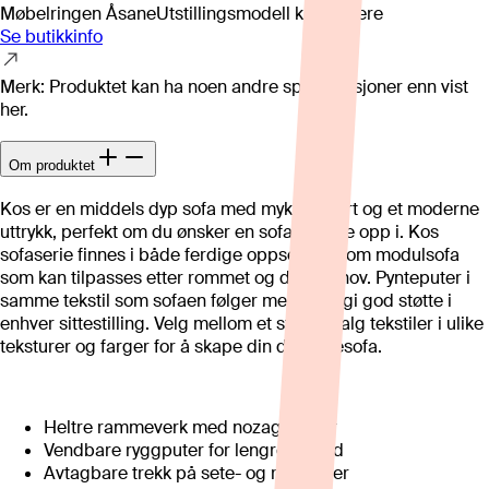
Møbelringen Åsane
Utstillingsmodell kan variere
Se butikkinfo
Merk: Produktet kan ha noen andre spesifikasjoner enn vist
her.
Om produktet
Kos er en middels dyp sofa med myk komfort og et moderne
uttrykk, perfekt om du ønsker en sofa å krype opp i. Kos
sofaserie finnes i både ferdige oppsett og som modulsofa
som kan tilpasses etter rommet og dine behov. Pynteputer i
samme tekstil som sofaen følger med for å gi god støtte i
enhver sittestilling. Velg mellom et stort utvalg tekstiler i ulike
teksturer og farger for å skape din drømmesofa.
Heltre rammeverk med nozag-fjærer
Vendbare ryggputer for lengre levetid
Avtagbare trekk på sete- og ryggputer