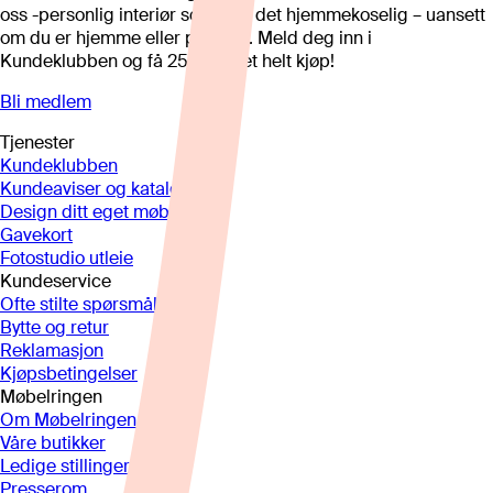
oss -personlig interiør som gjør det hjemmekoselig – uansett
om du er hjemme eller på hytta. Meld deg inn i
Kundeklubben og få 25%* på et helt kjøp!
Bli medlem
Tjenester
Kundeklubben
Kundeaviser og kataloger
Design ditt eget møbel
Gavekort
Fotostudio utleie
Kundeservice
Ofte stilte spørsmål
Bytte og retur
Reklamasjon
Kjøpsbetingelser
Møbelringen
Om Møbelringen
Våre butikker
Ledige stillinger
Presserom