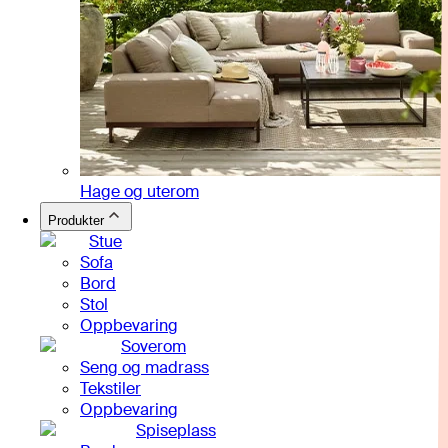
Hage og uterom
Produkter
Stue
Sofa
Bord
Stol
Oppbevaring
Soverom
Seng og madrass
Tekstiler
Oppbevaring
Spiseplass