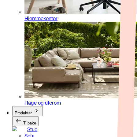
Hjemmekontor
Hage og uterom
Produkter
Tilbake
Stue
Sofa