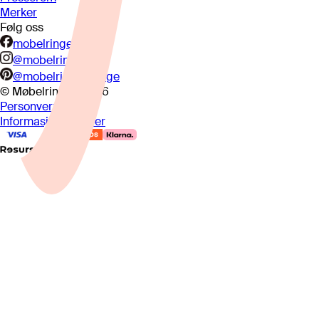
Merker
Følg oss
mobelringen.no
@mobelringen
@mobelringennorge
© Møbelringen
2026
Personvern
Informasjonskapsler