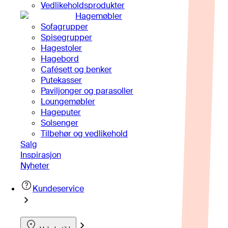
Vedlikeholdsprodukter
Hagemøbler
Sofagrupper
Spisegrupper
Hagestoler
Hagebord
Cafésett og benker
Putekasser
Paviljonger og parasoller
Loungemøbler
Hageputer
Solsenger
Tilbehør og vedlikehold
Salg
Inspirasjon
Nyheter
Kundeservice