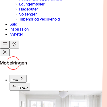
Loungemøbler
Hageputer
Solsenger
Tilbehør og vedlikehold
Salg
Inspirasjon
Nyheter
Rom
Tilbake