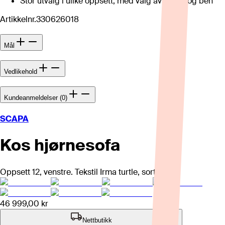
Stor utvalg i ulike oppsett, med valg av tekstil og ben
Artikkelnr.
330626018
Mål
Vedlikehold
Kundeanmeldelser (0)
SCAPA
Kos hjørnesofa
Oppsett 12, venstre. Tekstil Irma turtle, sorte ben.
46 999,00 kr
Nettbutikk