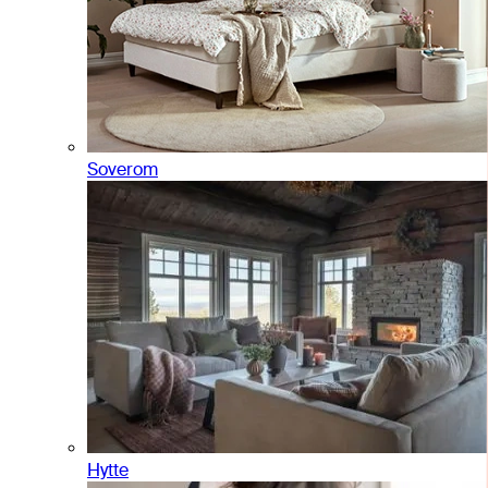
Soverom
Hytte