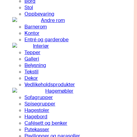
Bord
Stol
Oppbevaring
Andre rom
Barnerom
Kontor
Entré og garderobe
Interiør
Tepper
Galleri
Belysning
Tekstil
Dekor
Vedlikeholdsprodukter
Hagemøbler
Sofagrupper
Spisegrupper
Hagestoler
Hagebord
Cafésett og benker
Putekasser
Paviljonger og parasoller