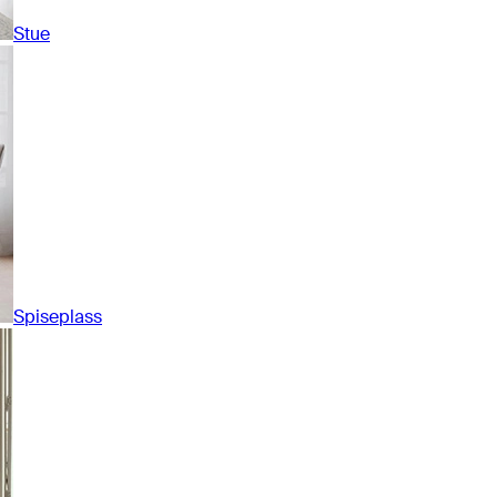
Stue
Spiseplass