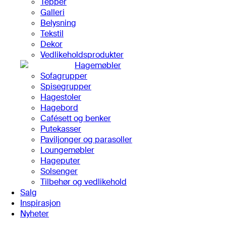
Tepper
Galleri
Belysning
Tekstil
Dekor
Vedlikeholdsprodukter
Hagemøbler
Sofagrupper
Spisegrupper
Hagestoler
Hagebord
Cafésett og benker
Putekasser
Paviljonger og parasoller
Loungemøbler
Hageputer
Solsenger
Tilbehør og vedlikehold
Salg
Inspirasjon
Nyheter