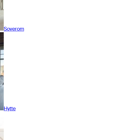
Soverom
Hytte