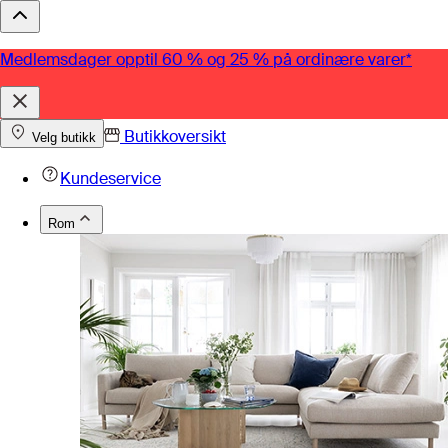
Medlemsdager opptil 60 % og 25 % på ordinære varer*
Butikkoversikt
Velg butikk
Kundeservice
Rom