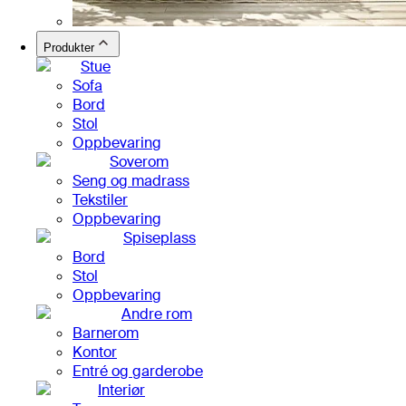
Produkter
Stue
Sofa
Bord
Stol
Oppbevaring
Soverom
Seng og madrass
Tekstiler
Oppbevaring
Spiseplass
Bord
Stol
Oppbevaring
Andre rom
Barnerom
Kontor
Entré og garderobe
Interiør