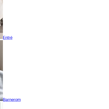
Entré
Barnerom