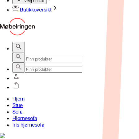
Velg butikk
Butikkoversikt
Hjem
Stue
Sofa
Hjørnesofa
Iris hjørnesofa