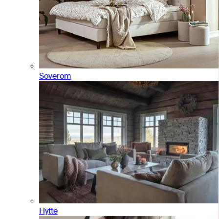
Soverom
Hytte