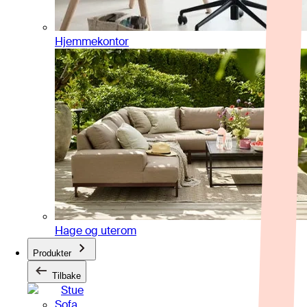
Hjemmekontor
Hage og uterom
Produkter
Tilbake
Stue
Sofa