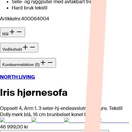
Sete- og ryggputer med avtakbart trekk
Hard bruk tekstil
Artikkelnr.
400064004
Mål
Vedlikehold
Kundeanmeldelser (0)
NORTH LIVING
Iris hjørnesofa
Oppsett 4, Arm 1. 3 seter-hj-endeavslutning høyre. Tekstil
Dolly mørk blå, 16 cm brunbeiset konet ben.
46 999,00 kr