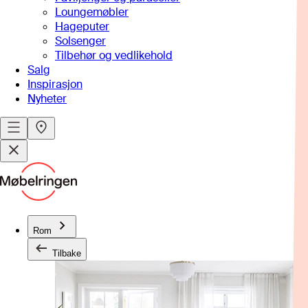
Loungemøbler
Hageputer
Solsenger
Tilbehør og vedlikehold
Salg
Inspirasjon
Nyheter
Rom
Tilbake