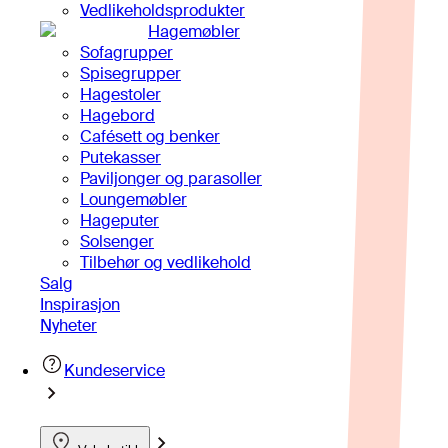
Vedlikeholdsprodukter
Hagemøbler
Sofagrupper
Spisegrupper
Hagestoler
Hagebord
Cafésett og benker
Putekasser
Paviljonger og parasoller
Loungemøbler
Hageputer
Solsenger
Tilbehør og vedlikehold
Salg
Inspirasjon
Nyheter
Kundeservice