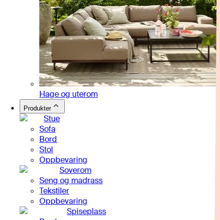
Hage og uterom
Produkter
Stue
Sofa
Bord
Stol
Oppbevaring
Soverom
Seng og madrass
Tekstiler
Oppbevaring
Spiseplass