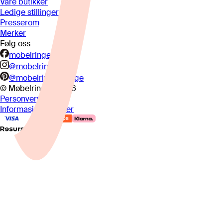
Våre butikker
Ledige stillinger
Presserom
Merker
Følg oss
mobelringen.no
@mobelringen
@mobelringennorge
© Møbelringen
2026
Personvern
Informasjonskapsler