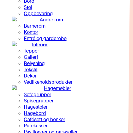
Bord
Stol
Oppbevaring
Andre rom
Barnerom
Kontor
Entré og garderobe
Interiør
Tepper
Galleri
Belysning
Tekstil
Dekor
Vedlikeholdsprodukter
Hagemøbler
Sofagrupper
Spisegrupper
Hagestoler
Hagebord
Cafésett og benker
Putekasser
Paviljonger og parasoller