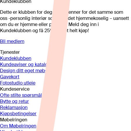
Kundeklubben
Dette er klubben for deg som brenner for det samme som
oss -personlig interiør som gjør det hjemmekoselig – uansett
om du er hjemme eller på hytta. Meld deg inn i
Kundeklubben og få 25%* på et helt kjøp!
Bli medlem
Tjenester
Kundeklubben
Kundeaviser og kataloger
Design ditt eget møbel
Gavekort
Fotostudio utleie
Kundeservice
Ofte stilte spørsmål
Bytte og retur
Reklamasjon
Kjøpsbetingelser
Møbelringen
Om Møbelringen