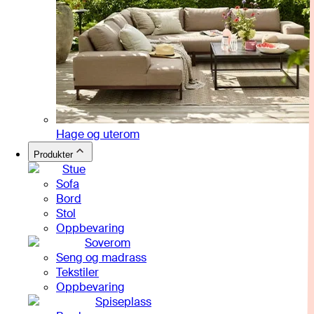
Hage og uterom
Produkter
Stue
Sofa
Bord
Stol
Oppbevaring
Soverom
Seng og madrass
Tekstiler
Oppbevaring
Spiseplass