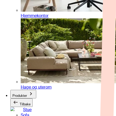
Hjemmekontor
Hage og uterom
Produkter
Tilbake
Stue
Sofa