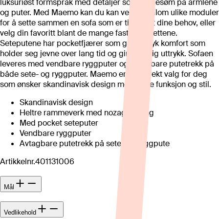
luksuriøst formspråk med detaljer som leppesøm på armlene
og puter. Med Maemo kan du kan velge mellom ulike moduler
for å sette sammen en sofa som er tilpasset dine behov, eller
velg din favoritt blant de mange faste oppsettene.
Seteputene har pocketfjærer som gir en myk komfort som
holder seg jevne over lang tid og gir et fyldig uttrykk. Sofaen
leveres med vendbare ryggputer og avtagbare putetrekk på
både sete- og ryggputer. Maemo er et perfekt valg for deg
som ønsker skandinavisk design med både funksjon og stil.
Skandinavisk design
Heltre rammeverk med nozag fjæring
Med pocket seteputer
Vendbare ryggputer
Avtagbare putetrekk på sete- og ryggpute
Artikkelnr.
401131006
Mål
Vedlikehold