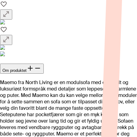
Om produktet
Maemo fra North Living er en modulsofa med et enkelt og
luksuriøst formspråk med detaljer som leppesøm på armlene
og puter. Med Maemo kan du kan velge mellom ulike moduler
for å sette sammen en sofa som er tilpasset dine behov, eller
velg din favoritt blant de mange faste oppsettene.
Seteputene har pocketfjærer som gir en myk komfort som
holder seg jevne over lang tid og gir et fyldig uttrykk. Sofaen
leveres med vendbare ryggputer og avtagbare putetrekk på
både sete- og ryggputer. Maemo er et perfekt valg for deg