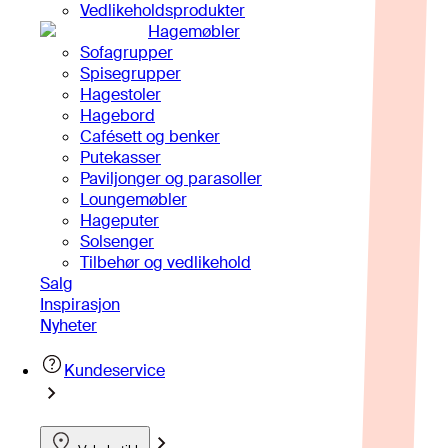
Vedlikeholdsprodukter
Hagemøbler
Sofagrupper
Spisegrupper
Hagestoler
Hagebord
Cafésett og benker
Putekasser
Paviljonger og parasoller
Loungemøbler
Hageputer
Solsenger
Tilbehør og vedlikehold
Salg
Inspirasjon
Nyheter
Kundeservice