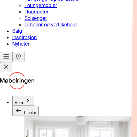
Loungemøbler
Hageputer
Solsenger
Tilbehør og vedlikehold
Salg
Inspirasjon
Nyheter
Rom
Tilbake