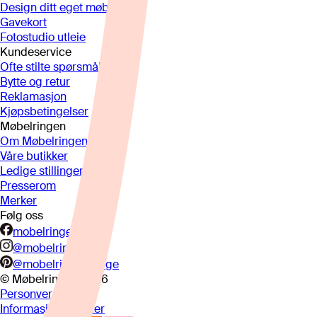
Design ditt eget møbel
Gavekort
Fotostudio utleie
Kundeservice
Ofte stilte spørsmål
Bytte og retur
Reklamasjon
Kjøpsbetingelser
Møbelringen
Om Møbelringen
Våre butikker
Ledige stillinger
Presserom
Merker
Følg oss
mobelringen.no
@mobelringen
@mobelringennorge
© Møbelringen
2026
Personvern
Informasjonskapsler