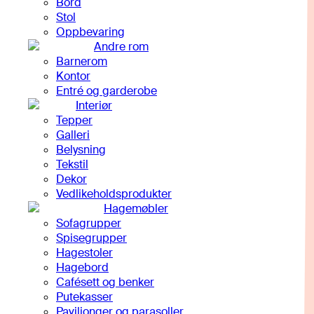
Bord
Stol
Oppbevaring
Andre rom
Barnerom
Kontor
Entré og garderobe
Interiør
Tepper
Galleri
Belysning
Tekstil
Dekor
Vedlikeholdsprodukter
Hagemøbler
Sofagrupper
Spisegrupper
Hagestoler
Hagebord
Cafésett og benker
Putekasser
Paviljonger og parasoller