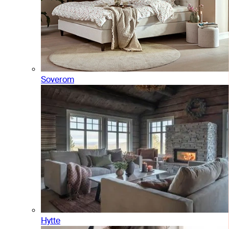
Soverom
Hytte