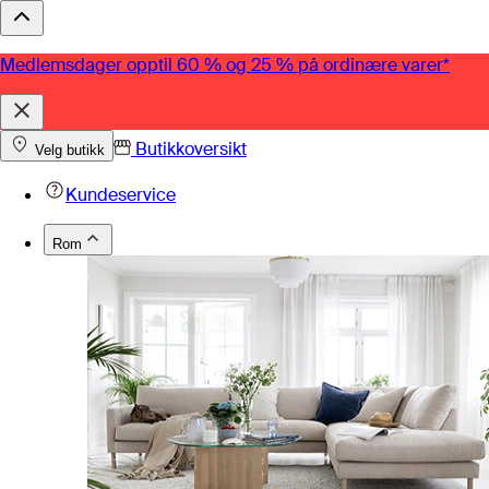
Medlemsdager opptil 60 % og 25 % på ordinære varer*
Butikkoversikt
Velg butikk
Kundeservice
Rom