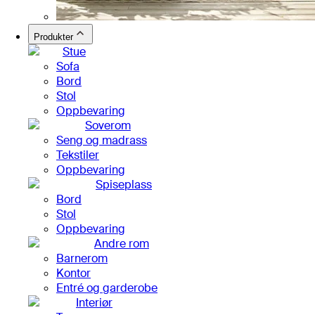
Produkter
Stue
Sofa
Bord
Stol
Oppbevaring
Soverom
Seng og madrass
Tekstiler
Oppbevaring
Spiseplass
Bord
Stol
Oppbevaring
Andre rom
Barnerom
Kontor
Entré og garderobe
Interiør