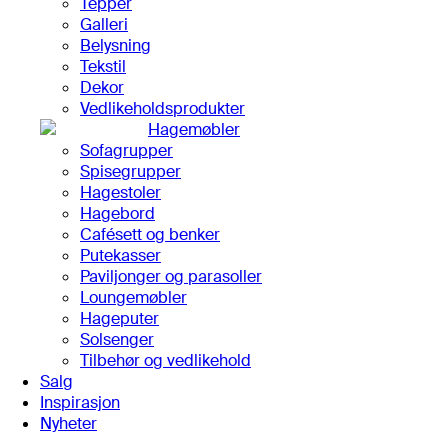
Tepper
Galleri
Belysning
Tekstil
Dekor
Vedlikeholdsprodukter
Hagemøbler
Sofagrupper
Spisegrupper
Hagestoler
Hagebord
Cafésett og benker
Putekasser
Paviljonger og parasoller
Loungemøbler
Hageputer
Solsenger
Tilbehør og vedlikehold
Salg
Inspirasjon
Nyheter