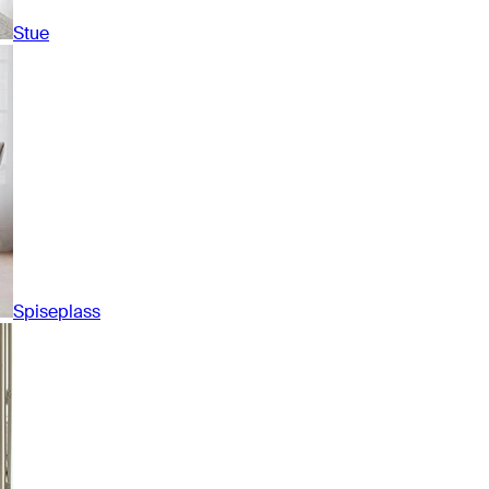
Stue
Spiseplass