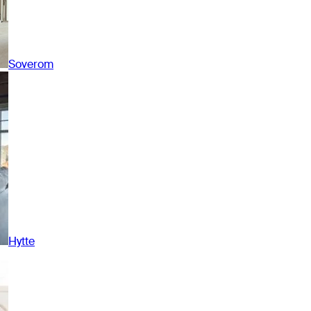
Soverom
Hytte