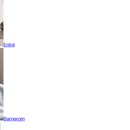
Entré
Barnerom