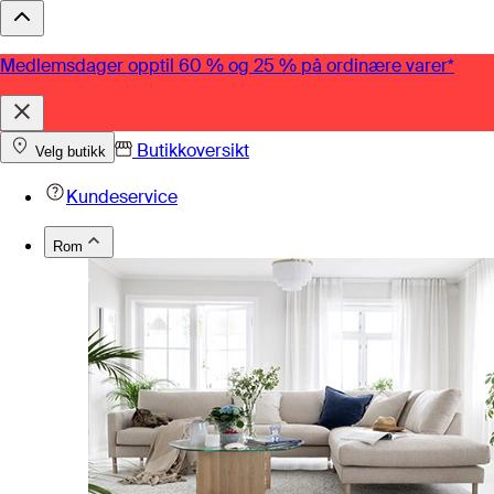
Medlemsdager opptil 60 % og 25 % på ordinære varer*
Butikkoversikt
Velg butikk
Kundeservice
Rom