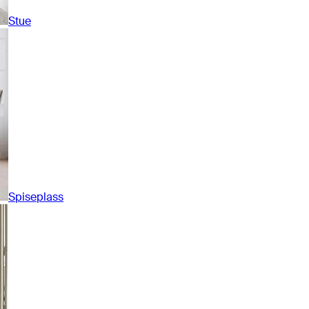
Stue
Spiseplass