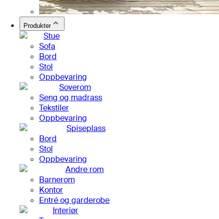
Produkter
Stue
Sofa
Bord
Stol
Oppbevaring
Soverom
Seng og madrass
Tekstiler
Oppbevaring
Spiseplass
Bord
Stol
Oppbevaring
Andre rom
Barnerom
Kontor
Entré og garderobe
Interiør