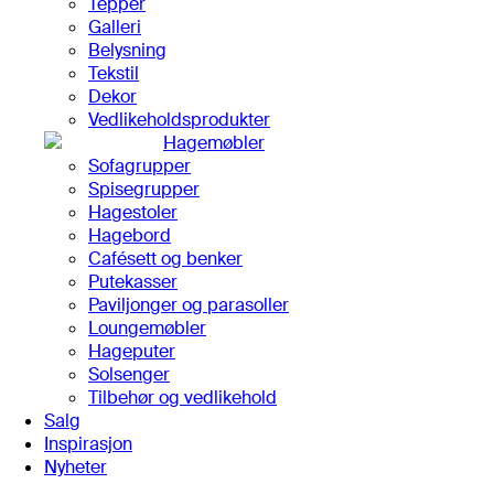
Tepper
Galleri
Belysning
Tekstil
Dekor
Vedlikeholdsprodukter
Hagemøbler
Sofagrupper
Spisegrupper
Hagestoler
Hagebord
Cafésett og benker
Putekasser
Paviljonger og parasoller
Loungemøbler
Hageputer
Solsenger
Tilbehør og vedlikehold
Salg
Inspirasjon
Nyheter