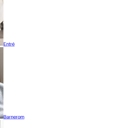
Entré
Barnerom