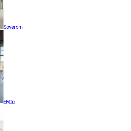
Soverom
Hytte