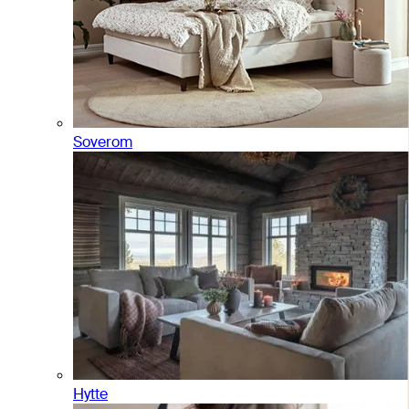
Soverom
Hytte