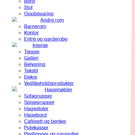
Bord
Stol
Oppbevaring
Andre rom
Barnerom
Kontor
Entré og garderobe
Interiør
Tepper
Galleri
Belysning
Tekstil
Dekor
Vedlikeholdsprodukter
Hagemøbler
Sofagrupper
Spisegrupper
Hagestoler
Hagebord
Cafésett og benker
Putekasser
Paviljonger og parasoller