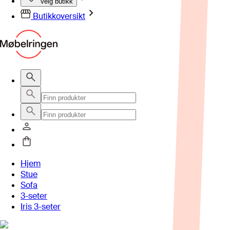
Velg butikk
Butikkoversikt
Hjem
Stue
Sofa
3-seter
Iris 3-seter