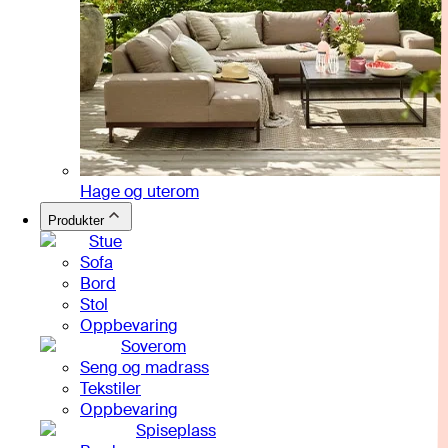
Hage og uterom
Produkter
Stue
Sofa
Bord
Stol
Oppbevaring
Soverom
Seng og madrass
Tekstiler
Oppbevaring
Spiseplass