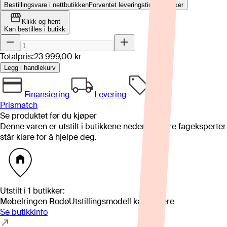
Bestillingsvare i nettbutikken
Forventet leveringstid: 8-12 uker
Klikk og hent
Kan bestilles i butikk
Totalpris:
23 999,00 kr
Legg i handlekurv
Finansiering
Levering
Prismatch
Se produktet før du kjøper
Denne varen er utstilt i butikkene nedenfor. Våre fageksperter
står klare for å hjelpe deg.
Utstilt i
1
butikker
:
Møbelringen Bodø
Utstillingsmodell kan variere
Se butikkinfo