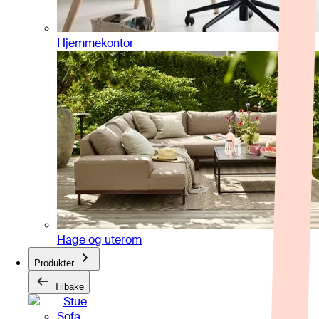
Hjemmekontor
Hage og uterom
Produkter
Tilbake
Stue
Sofa