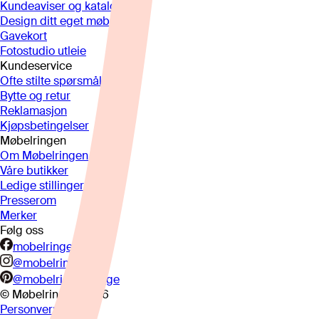
Kundeaviser og kataloger
Design ditt eget møbel
Gavekort
Fotostudio utleie
Kundeservice
Ofte stilte spørsmål
Bytte og retur
Reklamasjon
Kjøpsbetingelser
Møbelringen
Om Møbelringen
Våre butikker
Ledige stillinger
Presserom
Merker
Følg oss
mobelringen.no
@mobelringen
@mobelringennorge
© Møbelringen
2026
Personvern