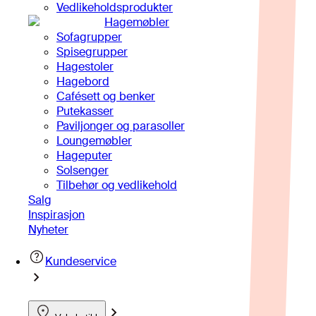
Vedlikeholdsprodukter
Hagemøbler
Sofagrupper
Spisegrupper
Hagestoler
Hagebord
Cafésett og benker
Putekasser
Paviljonger og parasoller
Loungemøbler
Hageputer
Solsenger
Tilbehør og vedlikehold
Salg
Inspirasjon
Nyheter
Kundeservice