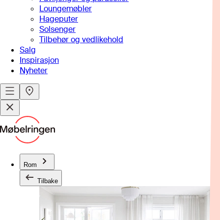
Loungemøbler
Hageputer
Solsenger
Tilbehør og vedlikehold
Salg
Inspirasjon
Nyheter
Rom
Tilbake