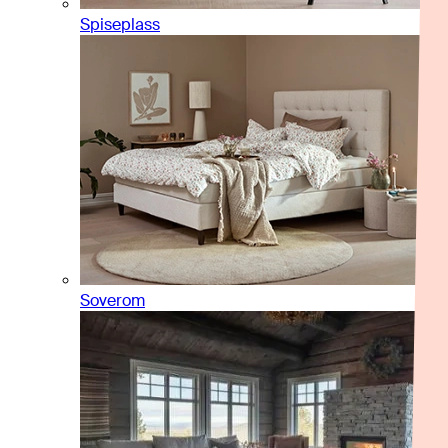
Spiseplass
Soverom