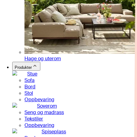
Hage og uterom
Produkter
Stue
Sofa
Bord
Stol
Oppbevaring
Soverom
Seng og madrass
Tekstiler
Oppbevaring
Spiseplass