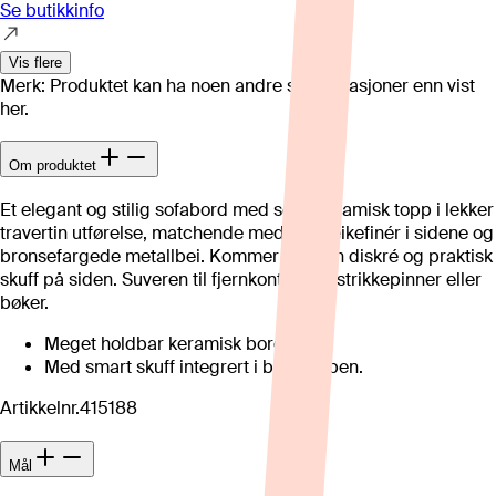
Se butikkinfo
Vis flere
Merk: Produktet kan ha noen andre spesifikasjoner enn vist
her.
Om produktet
Et elegant og stilig sofabord med solid keramisk topp i lekker
travertin utførelse, matchende med brun eikefinér i sidene og
bronsefargede metallbei. Kommer med en diskré og praktisk
skuff på siden. Suveren til fjernkontrollen, strikkepinner eller
bøker.
Meget holdbar keramisk bordplat.
Med smart skuff integrert i bordtoppen.
Artikkelnr.
415188
Mål