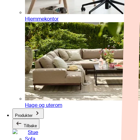
Hjemmekontor
Hage og uterom
Produkter
Tilbake
Stue
Sofa