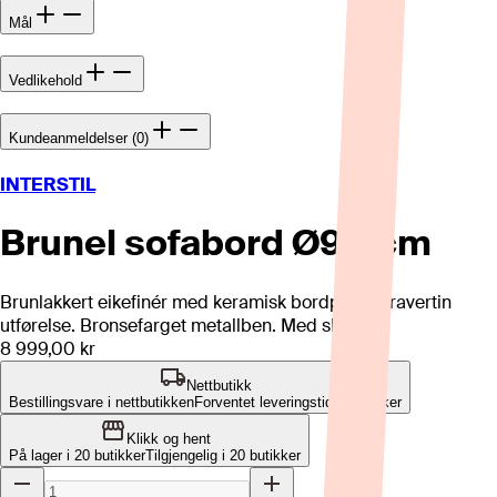
Mål
Vedlikehold
Kundeanmeldelser (0)
INTERSTIL
Brunel sofabord Ø90 cm
Brunlakkert eikefinér med keramisk bordplate i travertin
utførelse. Bronsefarget metallben. Med skuff.
8 999,00 kr
Nettbutikk
Bestillingsvare i nettbutikken
Forventet leveringstid: 8-10 uker
Klikk og hent
På lager i 20 butikker
Tilgjengelig i
20
butikker