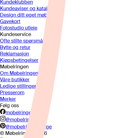
Kundeklubben
Kundeaviser og kataloger
Design ditt eget møbel
Gavekort
Fotostudio utleie
Kundeservice
Ofte stilte spørsmål
Bytte og retur
Reklamasjon
Kjøpsbetingelser
Møbelringen
Om Møbelringen
Våre butikker
Ledige stillinger
Presserom
Merker
Følg oss
mobelringen.no
@mobelringen
@mobelringennorge
© Møbelringen
2026