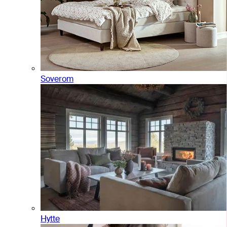
Soverom
Hytte