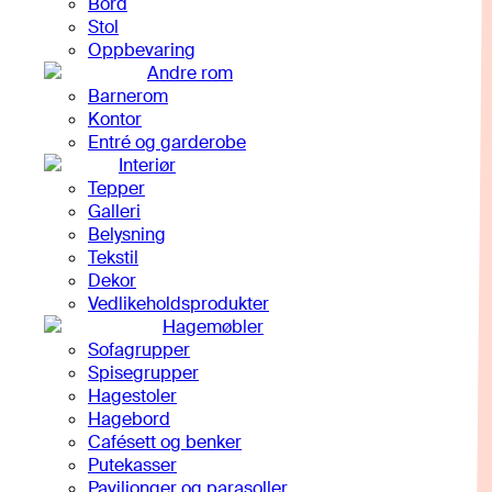
Bord
Stol
Oppbevaring
Andre rom
Barnerom
Kontor
Entré og garderobe
Interiør
Tepper
Galleri
Belysning
Tekstil
Dekor
Vedlikeholdsprodukter
Hagemøbler
Sofagrupper
Spisegrupper
Hagestoler
Hagebord
Cafésett og benker
Putekasser
Paviljonger og parasoller