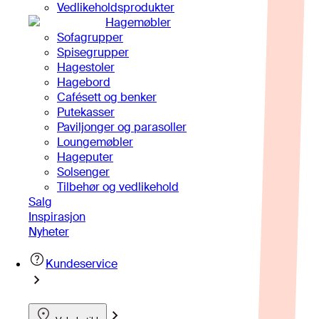
Vedlikeholdsprodukter
Hagemøbler
Sofagrupper
Spisegrupper
Hagestoler
Hagebord
Cafésett og benker
Putekasser
Paviljonger og parasoller
Loungemøbler
Hageputer
Solsenger
Tilbehør og vedlikehold
Salg
Inspirasjon
Nyheter
Kundeservice