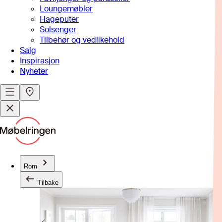
Loungemøbler
Hageputer
Solsenger
Tilbehør og vedlikehold
Salg
Inspirasjon
Nyheter
Rom
Tilbake