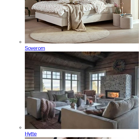
Soverom
Hytte