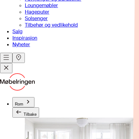
Loungemøbler
Hageputer
Solsenger
Tilbehør og vedlikehold
Salg
Inspirasjon
Nyheter
Rom
Tilbake