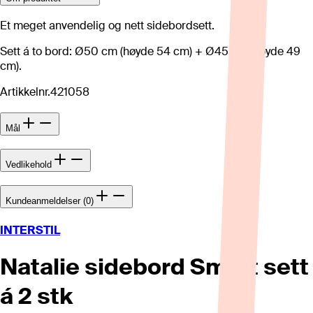
Et meget anvendelig og nett sidebordsett.
Sett á to bord: Ø50 cm (høyde 54 cm) + Ø45 cm (høyde 49
cm).
Artikkelnr.
421058
Mål
Vedlikehold
Kundeanmeldelser (0)
INTERSTIL
Natalie sidebord Smart sett
á 2 stk