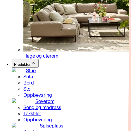
Hage og uterom
Produkter
Stue
Sofa
Bord
Stol
Oppbevaring
Soverom
Seng og madrass
Tekstiler
Oppbevaring
Spiseplass