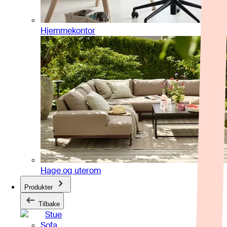
Hjemmekontor
Hage og uterom
Produkter
Tilbake
Stue
Sofa