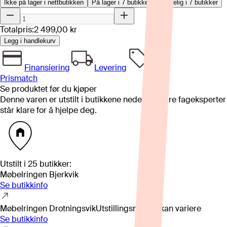
Ikke på lager i nettbutikken
På lager i 7 butikker
Tilgjengelig i
7
butikker
Totalpris:
2 499,00 kr
Legg i handlekurv
Finansiering
Levering
Prismatch
Se produktet før du kjøper
Denne varen er utstilt i butikkene nedenfor. Våre fageksperter
står klare for å hjelpe deg.
Utstilt i
25
butikker
:
Møbelringen Bjerkvik
Se butikkinfo
Møbelringen Drotningsvik
Utstillingsmodell kan variere
Se butikkinfo