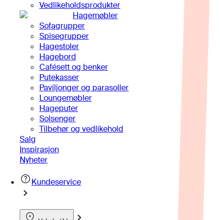
Vedlikeholdsprodukter
Hagemøbler
Sofagrupper
Spisegrupper
Hagestoler
Hagebord
Cafésett og benker
Putekasser
Paviljonger og parasoller
Loungemøbler
Hageputer
Solsenger
Tilbehør og vedlikehold
Salg
Inspirasjon
Nyheter
Kundeservice