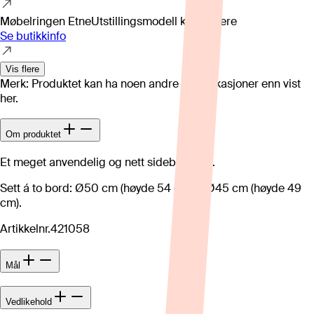
Møbelringen Etne
Utstillingsmodell kan variere
Se butikkinfo
Vis flere
Merk: Produktet kan ha noen andre spesifikasjoner enn vist
her.
Om produktet
Et meget anvendelig og nett sidebordsett.
Sett á to bord: Ø50 cm (høyde 54 cm) + Ø45 cm (høyde 49
cm).
Artikkelnr.
421058
Mål
Vedlikehold