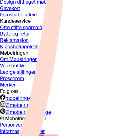
Design ditt eget møbel
Gavekort
Fotostudio utleie
Kundeservice
Ofte stilte spørsmål
Bytte og retur
Reklamasjon
Kjøpsbetingelser
Møbelringen
Om Møbelringen
Våre butikker
Ledige stillinger
Presserom
Merker
Følg oss
mobelringen.no
@mobelringen
@mobelringennorge
© Møbelringen
2026
Personvern
Informasjonskapsler