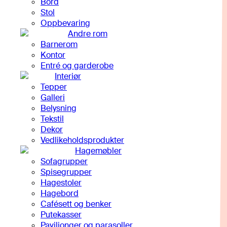
Bord
Stol
Oppbevaring
Andre rom
Barnerom
Kontor
Entré og garderobe
Interiør
Tepper
Galleri
Belysning
Tekstil
Dekor
Vedlikeholdsprodukter
Hagemøbler
Sofagrupper
Spisegrupper
Hagestoler
Hagebord
Cafésett og benker
Putekasser
Paviljonger og parasoller