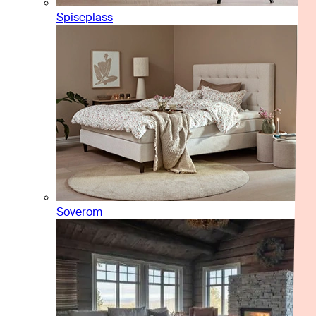
Spiseplass
Soverom