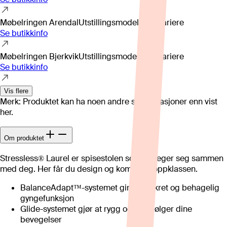
Møbelringen Arendal
Utstillingsmodell kan variere
Se butikkinfo
Møbelringen Bjerkvik
Utstillingsmodell kan variere
Se butikkinfo
Vis flere
Merk: Produktet kan ha noen andre spesifikasjoner enn vist
her.
Om produktet
Stressless® Laurel er spisestolen som beveger seg sammen
med deg. Her får du design og komfort i toppklassen.
BalanceAdapt™-systemet gir en diskret og behagelig
gyngefunksjon
Glide-systemet gjør at rygg og sete følger dine
bevegelser