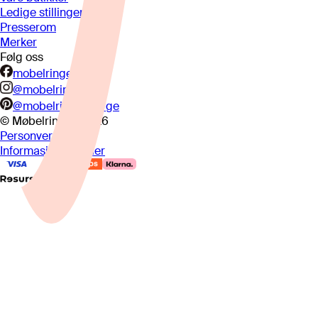
Ledige stillinger
Presserom
Merker
Følg oss
mobelringen.no
@mobelringen
@mobelringennorge
© Møbelringen
2026
Personvern
Informasjonskapsler