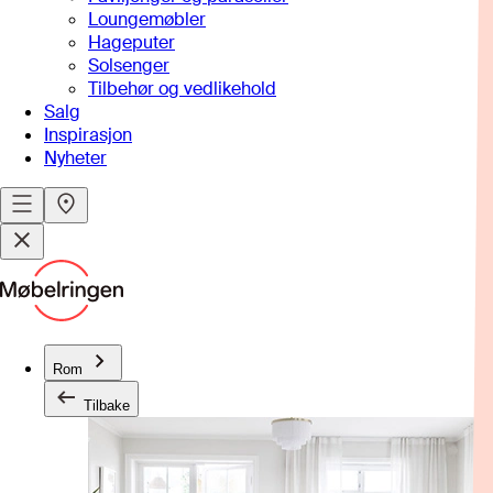
Loungemøbler
Hageputer
Solsenger
Tilbehør og vedlikehold
Salg
Inspirasjon
Nyheter
Rom
Tilbake