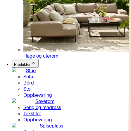
Hage og uterom
Produkter
Stue
Sofa
Bord
Stol
Oppbevaring
Soverom
Seng og madrass
Tekstiler
Oppbevaring
Spiseplass