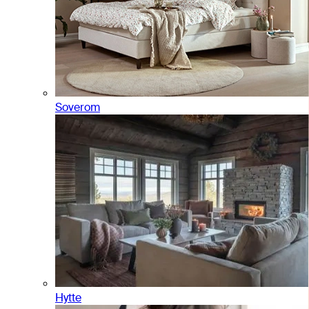
Soverom
Hytte