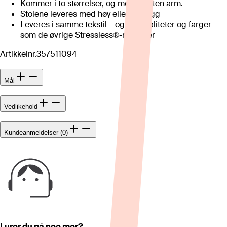
Kommer i to størrelser, og med og uten arm.
Stolene leveres med høy eller lav rygg
Leveres i samme tekstil – og hudkvaliteter og farger
som de øvrige Stressless®-modeller
Artikkelnr.
357511094
Mål
Vedlikehold
Kundeanmeldelser (0)
Lurer du på noe mer?