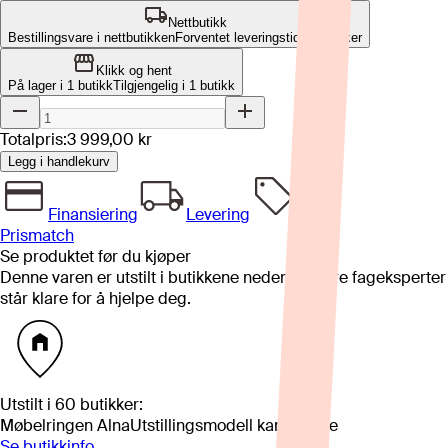
Nettbutikk
Bestillingsvare i nettbutikken
Forventet leveringstid: 8-12 uker
Klikk og hent
På lager i 1 butikk
Tilgjengelig i
1
butikk
Totalpris:
3 999,00 kr
Legg i handlekurv
Finansiering
Levering
Prismatch
Se produktet før du kjøper
Denne varen er utstilt i butikkene nedenfor. Våre fageksperter
står klare for å hjelpe deg.
Utstilt i
60
butikker
:
Møbelringen Alna
Utstillingsmodell kan variere
Se butikkinfo