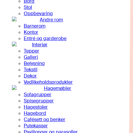
Bord
Stol
Oppbevaring
Andre rom
Barnerom
Kontor
Entré og garderobe
Interiør
Tepper
Galleri
Belysning
Tekstil
Dekor
Vedlikeholdsprodukter
Hagemøbler
Sofagrupper
Spisegrupper
Hagestoler
Hagebord
Cafésett og benker
Putekasser
Paviljonger og parasoller