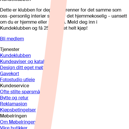
Dette er klubben for deg som brenner for det samme som
oss -personlig interiør som gjør det hjemmekoselig – uansett
om du er hjemme eller på hytta. Meld deg inn i
Kundeklubben og få 25%* på et helt kjøp!
Bli medlem
Tjenester
Kundeklubben
Kundeaviser og kataloger
Design ditt eget møbel
Gavekort
Fotostudio utleie
Kundeservice
Ofte stilte spørsmål
Bytte og retur
Reklamasjon
Kjøpsbetingelser
Møbelringen
Om Møbelringen
Våre butikker