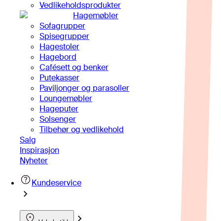
Vedlikeholdsprodukter
Hagemøbler
Sofagrupper
Spisegrupper
Hagestoler
Hagebord
Cafésett og benker
Putekasser
Paviljonger og parasoller
Loungemøbler
Hageputer
Solsenger
Tilbehør og vedlikehold
Salg
Inspirasjon
Nyheter
Kundeservice