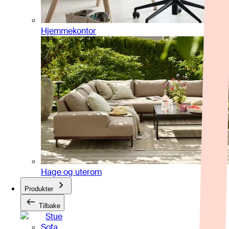
Hjemmekontor
Hage og uterom
Produkter
Tilbake
Stue
Sofa