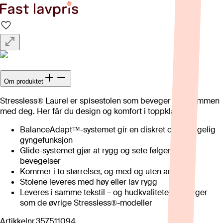
Om produktet
Stressless® Laurel er spisestolen som beveger seg sammen
med deg. Her får du design og komfort i toppklassen.
BalanceAdapt™-systemet gir en diskret og behagelig
gyngefunksjon
Glide-systemet gjør at rygg og sete følger dine
bevegelser
Kommer i to størrelser, og med og uten arm.
Stolene leveres med høy eller lav rygg
Leveres i samme tekstil – og hudkvaliteter og farger
som de øvrige Stressless®-modeller
Artikkelnr.
357511094