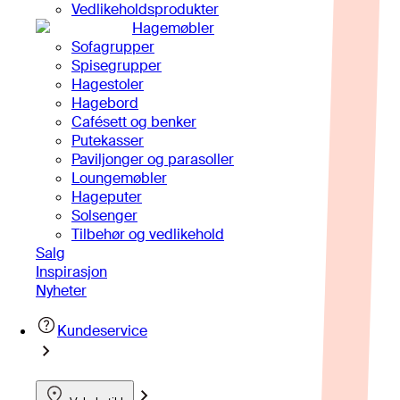
Vedlikeholdsprodukter
Hagemøbler
Sofagrupper
Spisegrupper
Hagestoler
Hagebord
Cafésett og benker
Putekasser
Paviljonger og parasoller
Loungemøbler
Hageputer
Solsenger
Tilbehør og vedlikehold
Salg
Inspirasjon
Nyheter
Kundeservice