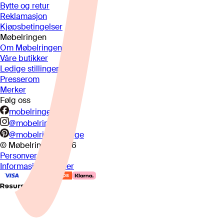
Bytte og retur
Reklamasjon
Kjøpsbetingelser
Møbelringen
Om Møbelringen
Våre butikker
Ledige stillinger
Presserom
Merker
Følg oss
mobelringen.no
@mobelringen
@mobelringennorge
© Møbelringen
2026
Personvern
Informasjonskapsler