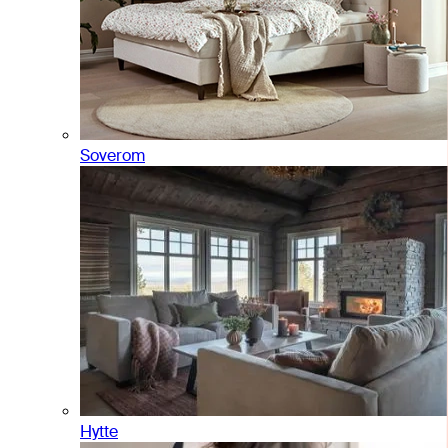
Soverom
Hytte