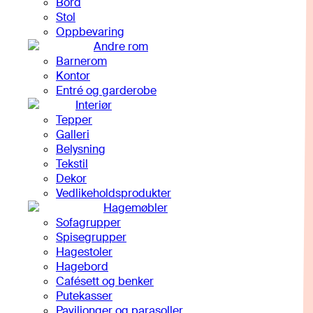
Bord
Stol
Oppbevaring
Andre rom
Barnerom
Kontor
Entré og garderobe
Interiør
Tepper
Galleri
Belysning
Tekstil
Dekor
Vedlikeholdsprodukter
Hagemøbler
Sofagrupper
Spisegrupper
Hagestoler
Hagebord
Cafésett og benker
Putekasser
Paviljonger og parasoller