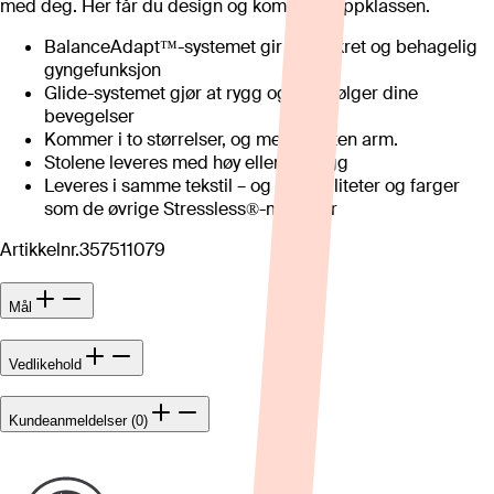
med deg. Her får du design og komfort i toppklassen.
BalanceAdapt™-systemet gir en diskret og behagelig
gyngefunksjon
Glide-systemet gjør at rygg og sete følger dine
bevegelser
Kommer i to størrelser, og med og uten arm.
Stolene leveres med høy eller lav rygg
Leveres i samme tekstil – og hudkvaliteter og farger
som de øvrige Stressless®-modeller
Artikkelnr.
357511079
Mål
Vedlikehold
Kundeanmeldelser (0)