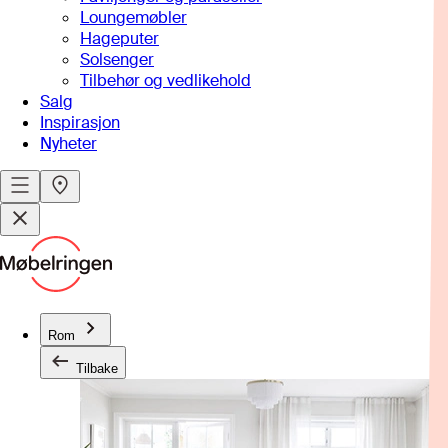
Loungemøbler
Hageputer
Solsenger
Tilbehør og vedlikehold
Salg
Inspirasjon
Nyheter
Rom
Tilbake