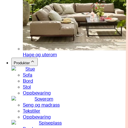
Hage og uterom
Produkter
Stue
Sofa
Bord
Stol
Oppbevaring
Soverom
Seng og madrass
Tekstiler
Oppbevaring
Spiseplass