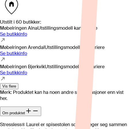
Utstilt i
60
butikker
:
Møbelringen Alna
Utstillingsmodell kan variere
Se butikkinfo
Møbelringen Arendal
Utstillingsmodell kan variere
Se butikkinfo
Møbelringen Bjerkvik
Utstillingsmodell kan variere
Se butikkinfo
Vis flere
Merk: Produktet kan ha noen andre spesifikasjoner enn vist
her.
Om produktet
Stressless® Laurel er spisestolen som beveger seg sammen