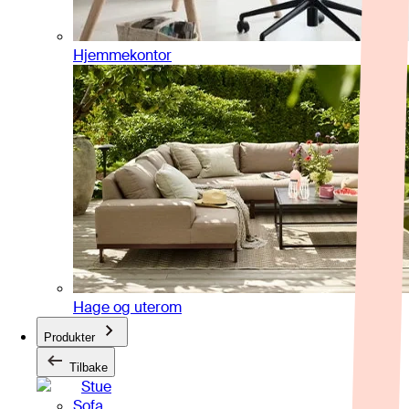
Hjemmekontor
Hage og uterom
Produkter
Tilbake
Stue
Sofa