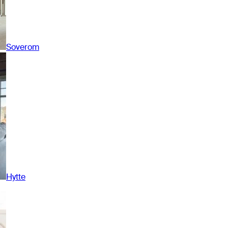
Soverom
Hytte