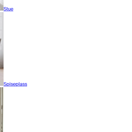
Stue
Spiseplass