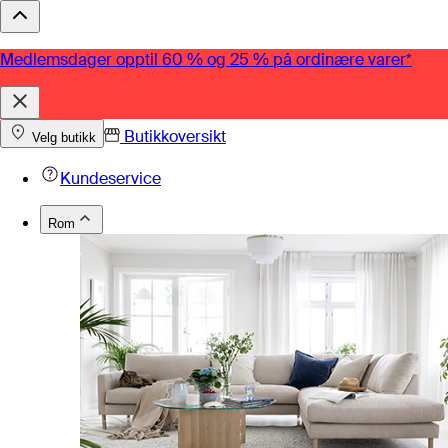
Medlemsdager opptil 60 % og 25 % på ordinære varer*
Butikkoversikt
Velg butikk
Kundeservice
Rom