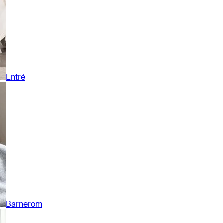
Entré
Barnerom