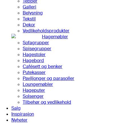
Tepper
Galleri
Belysning
Tekstil
Dekor
Vedlikeholdsprodukter
Hagemøbler
Sofagrupper
Spisegrupper
Hagestoler
Hagebord
Cafésett og benker
Putekasser
Paviljonger og parasoller
Loungemøbler
Hageputer
Solsenger
Tilbehør og vedlikehold
Salg
Inspirasjon
Nyheter