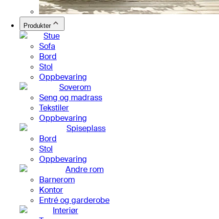
Produkter
Stue
Sofa
Bord
Stol
Oppbevaring
Soverom
Seng og madrass
Tekstiler
Oppbevaring
Spiseplass
Bord
Stol
Oppbevaring
Andre rom
Barnerom
Kontor
Entré og garderobe
Interiør