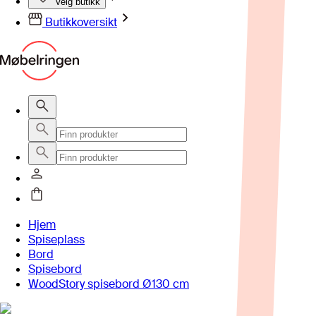
Velg butikk
Butikkoversikt
Hjem
Spiseplass
Bord
Spisebord
WoodStory spisebord Ø130 cm