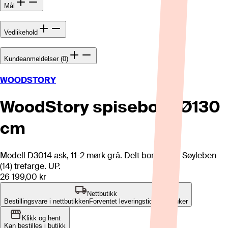
Mål
Vedlikehold
Kundeanmeldelser (0)
WOODSTORY
WoodStory spisebord Ø130
cm
Modell D3014 ask, 11-2 mørk grå. Delt bordplate. Søyleben
(14) trefarge. UP.
26 199,00 kr
Nettbutikk
Bestillingsvare i nettbutikken
Forventet leveringstid: 10-12 uker
Klikk og hent
Kan bestilles i butikk