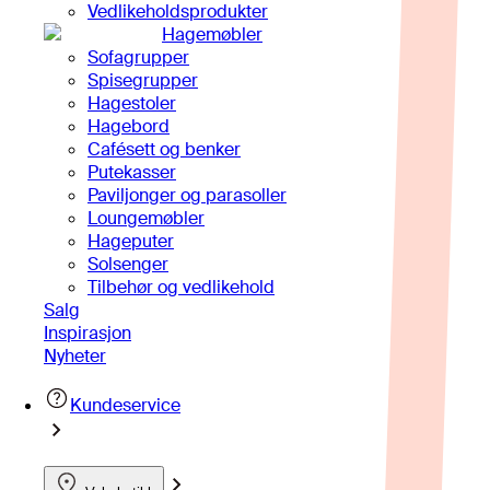
Vedlikeholdsprodukter
Hagemøbler
Sofagrupper
Spisegrupper
Hagestoler
Hagebord
Cafésett og benker
Putekasser
Paviljonger og parasoller
Loungemøbler
Hageputer
Solsenger
Tilbehør og vedlikehold
Salg
Inspirasjon
Nyheter
Kundeservice