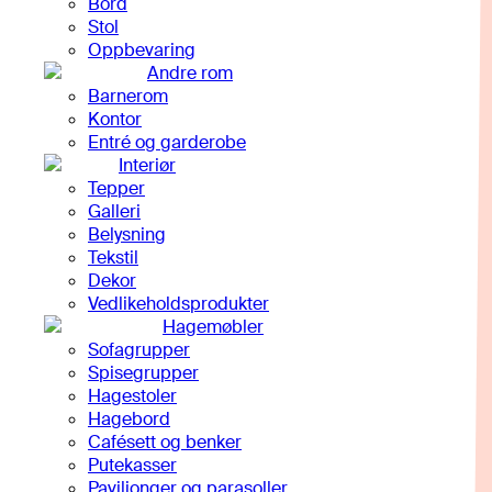
Bord
Stol
Oppbevaring
Andre rom
Barnerom
Kontor
Entré og garderobe
Interiør
Tepper
Galleri
Belysning
Tekstil
Dekor
Vedlikeholdsprodukter
Hagemøbler
Sofagrupper
Spisegrupper
Hagestoler
Hagebord
Cafésett og benker
Putekasser
Paviljonger og parasoller