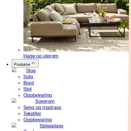
Hage og uterom
Produkter
Stue
Sofa
Bord
Stol
Oppbevaring
Soverom
Seng og madrass
Tekstiler
Oppbevaring
Spiseplass