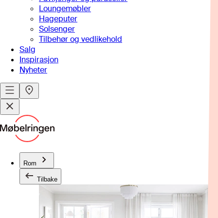
Loungemøbler
Hageputer
Solsenger
Tilbehør og vedlikehold
Salg
Inspirasjon
Nyheter
Rom
Tilbake