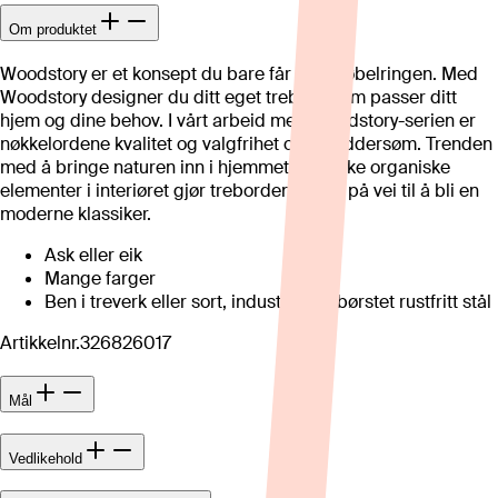
Om produktet
Woodstory er et konsept du bare får hos Møbelringen. Med
Woodstory designer du ditt eget trebord som passer ditt
hjem og dine behov. I vårt arbeid med Woodstory-serien er
nøkkelordene kvalitet og valgfrihet og skreddersøm. Trenden
med å bringe naturen inn i hjemmet og bruke organiske
elementer i interiøret gjør trebordene godt på vei til å bli en
moderne klassiker.
Ask eller eik
Mange farger
Ben i treverk eller sort, industri eller børstet rustfritt stål
Artikkelnr.
326826017
Mål
Vedlikehold