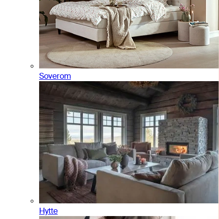
Soverom
Hytte