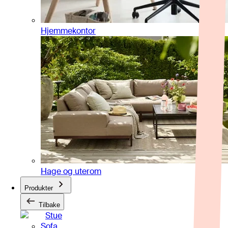
Hjemmekontor
Hage og uterom
Produkter
Tilbake
Stue
Sofa