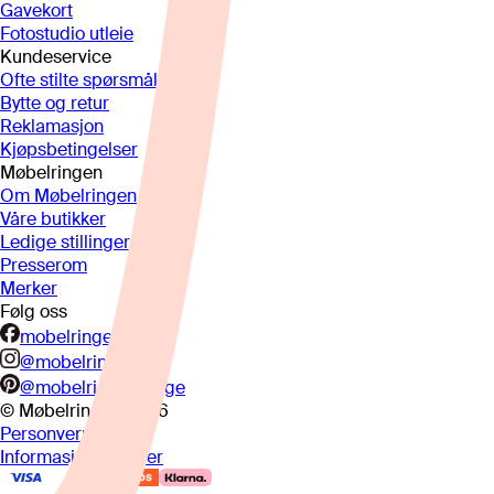
Gavekort
Fotostudio utleie
Kundeservice
Ofte stilte spørsmål
Bytte og retur
Reklamasjon
Kjøpsbetingelser
Møbelringen
Om Møbelringen
Våre butikker
Ledige stillinger
Presserom
Merker
Følg oss
mobelringen.no
@mobelringen
@mobelringennorge
© Møbelringen
2026
Personvern
Informasjonskapsler