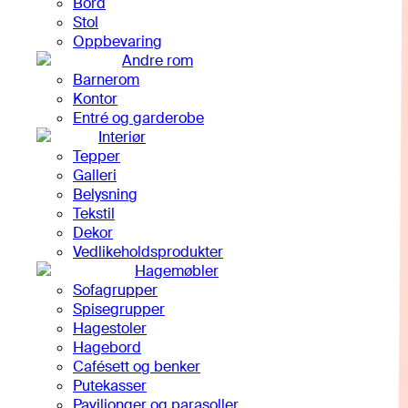
Bord
Stol
Oppbevaring
Andre rom
Barnerom
Kontor
Entré og garderobe
Interiør
Tepper
Galleri
Belysning
Tekstil
Dekor
Vedlikeholdsprodukter
Hagemøbler
Sofagrupper
Spisegrupper
Hagestoler
Hagebord
Cafésett og benker
Putekasser
Paviljonger og parasoller