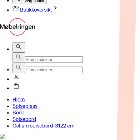
Velg butikk
Butikkoversikt
Hjem
Spiseplass
Bord
Spisebord
Collum spisebord Ø122 cm