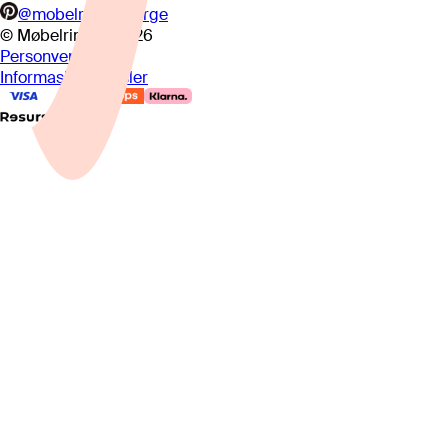
@mobelringennorge
© Møbelringen
2026
Personvern
Informasjonskapsler