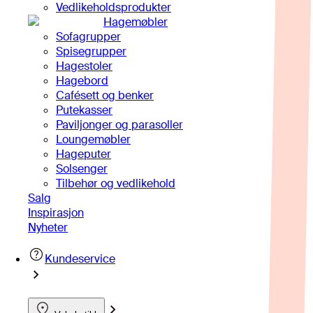
Vedlikeholdsprodukter
Hagemøbler
Sofagrupper
Spisegrupper
Hagestoler
Hagebord
Cafésett og benker
Putekasser
Paviljonger og parasoller
Loungemøbler
Hageputer
Solsenger
Tilbehør og vedlikehold
Salg
Inspirasjon
Nyheter
Kundeservice