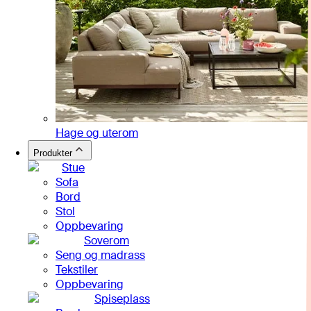
Hage og uterom
Produkter
Stue
Sofa
Bord
Stol
Oppbevaring
Soverom
Seng og madrass
Tekstiler
Oppbevaring
Spiseplass