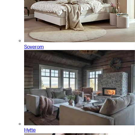
Soverom
Hytte