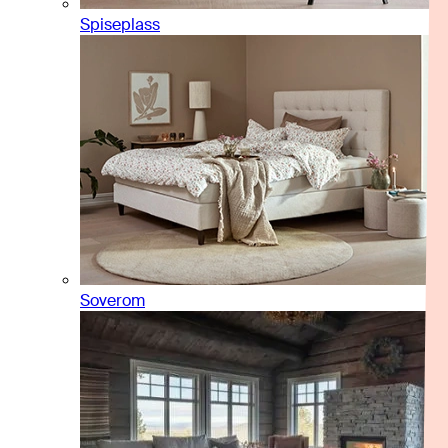
Spiseplass
Soverom