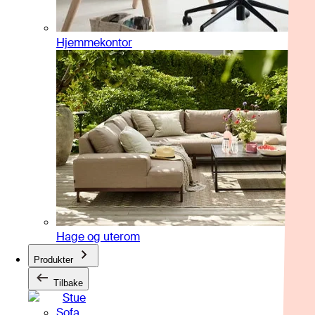
Hjemmekontor
Hage og uterom
Produkter
Tilbake
Stue
Sofa