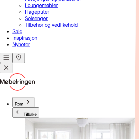
Loungemøbler
Hageputer
Solsenger
Tilbehør og vedlikehold
Salg
Inspirasjon
Nyheter
Rom
Tilbake