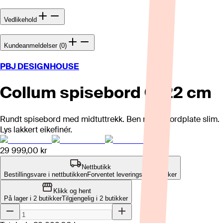
Vedlikehold
Kundeanmeldelser (0)
PBJ DESIGNHOUSE
Collum spisebord Ø122 cm
Rundt spisebord med midtuttrekk. Ben nr 14. Bordplate slim.
Lys lakkert eikefinér.
29 999,00 kr
Nettbutikk
Bestillingsvare i nettbutikken
Forventet leveringstid: 4-8 uker
Klikk og hent
På lager i 2 butikker
Tilgjengelig i
2
butikker