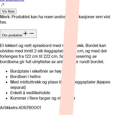
Vis flere
Merk: Produktet kan ha noen andre spesifikasjoner enn vist
her.
Om produktet
Et lekkert og nett spisebord med midtuttrekk. Bordet kan
utvides med inntil 2 stk ileggsplater a 50 cm, og med det
forlenges fra 122 cm til 222 cm. Smart plassering av
bordbena gir full utnyttelse av antall stoler rundt bordet.
Bordplate i eikefinér av høy kvalitet
Bordben i heltre
Med midtuttrekk og plass til 2 stk ileggsplater (kjøpes
separat)
Enkelt å vedlikeholde
Kommer i flere farger og størrelser
Artikkelnr.
406780001