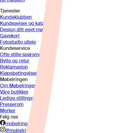
Tjenester
Kundeklubben
Kundeaviser og kataloger
Design ditt eget møbel
Gavekort
Fotostudio utleie
Kundeservice
Ofte stilte spørsmål
Bytte og retur
Reklamasjon
Kjøpsbetingelser
Møbelringen
Om Møbelringen
Våre butikker
Ledige stillinger
Presserom
Merker
Følg oss
mobelringen.no
@mobelringen