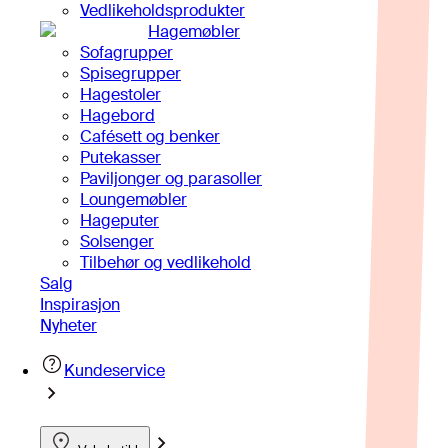
Vedlikeholdsprodukter
Hagemøbler
Sofagrupper
Spisegrupper
Hagestoler
Hagebord
Cafésett og benker
Putekasser
Paviljonger og parasoller
Loungemøbler
Hageputer
Solsenger
Tilbehør og vedlikehold
Salg
Inspirasjon
Nyheter
Kundeservice