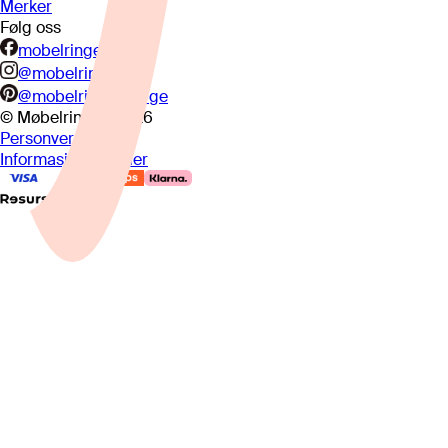
Merker
Følg oss
mobelringen.no
@mobelringen
@mobelringennorge
© Møbelringen
2026
Personvern
Informasjonskapsler