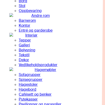
Bord
Stol
Oppbevaring
Andre rom
Barnerom
Kontor
Entré og garderobe
Interiør
Tepper
Galleri
Belysning
Tekstil
Dekor
Vedlikeholdsprodukter
Hagemøbler
Sofagrupper
Spisegrupper
Hagestoler
Hagebord
Cafésett og benker
Putekasser
Paviljonger og parasoller