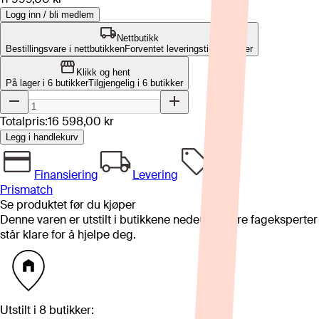
Logg inn / bli medlem
Nettbutikk
Bestillingsvare i nettbutikken
Forventet leveringstid: 1-2 uker
Klikk og hent
På lager i 6 butikker
Tilgjengelig i
6
butikker
Totalpris:
16 598,00 kr
Legg i handlekurv
Finansiering
Levering
Prismatch
Se produktet før du kjøper
Denne varen er utstilt i butikkene nedenfor. Våre fageksperter
står klare for å hjelpe deg.
Utstilt i
8
butikker
: