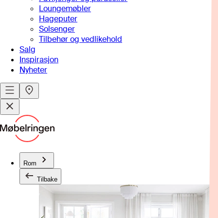
Loungemøbler
Hageputer
Solsenger
Tilbehør og vedlikehold
Salg
Inspirasjon
Nyheter
Rom
Tilbake