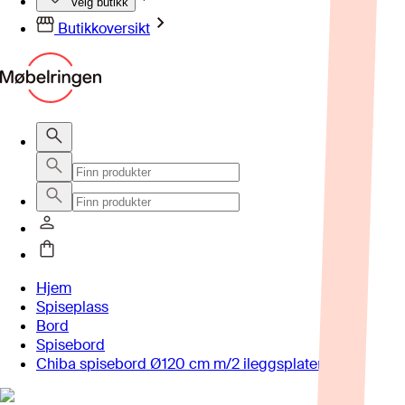
Velg butikk
Butikkoversikt
Hjem
Spiseplass
Bord
Spisebord
Chiba spisebord Ø120 cm m/2 ileggsplater