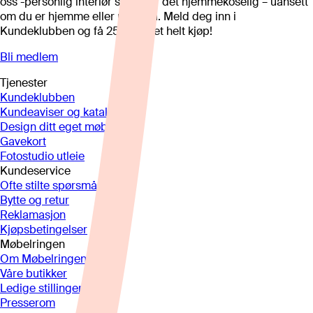
oss -personlig interiør som gjør det hjemmekoselig – uansett
om du er hjemme eller på hytta. Meld deg inn i
Kundeklubben og få 25%* på et helt kjøp!
Bli medlem
Tjenester
Kundeklubben
Kundeaviser og kataloger
Design ditt eget møbel
Gavekort
Fotostudio utleie
Kundeservice
Ofte stilte spørsmål
Bytte og retur
Reklamasjon
Kjøpsbetingelser
Møbelringen
Om Møbelringen
Våre butikker
Ledige stillinger
Presserom