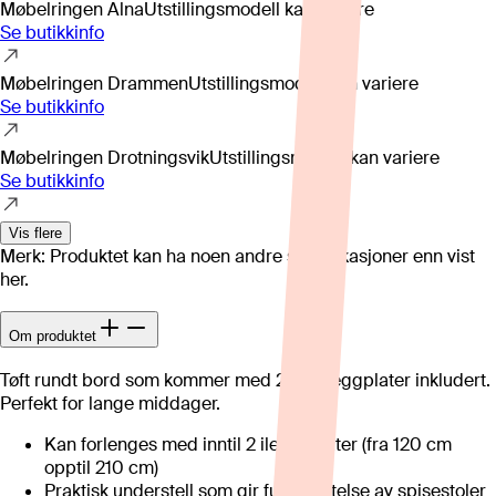
Møbelringen Alna
Utstillingsmodell kan variere
Se butikkinfo
Møbelringen Drammen
Utstillingsmodell kan variere
Se butikkinfo
Møbelringen Drotningsvik
Utstillingsmodell kan variere
Se butikkinfo
Vis flere
Merk: Produktet kan ha noen andre spesifikasjoner enn vist
her.
Om produktet
Tøft rundt bord som kommer med 2 stk illeggplater inkludert.
Perfekt for lange middager.
Kan forlenges med inntil 2 ileggsplater (fra 120 cm
opptil 210 cm)
Praktisk understell som gir full utnyttelse av spisestoler