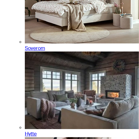
Soverom
Hytte