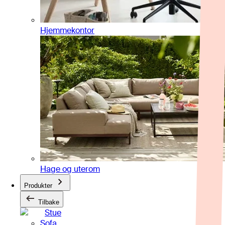
Hjemmekontor
Hage og uterom
Produkter
Tilbake
Stue
Sofa