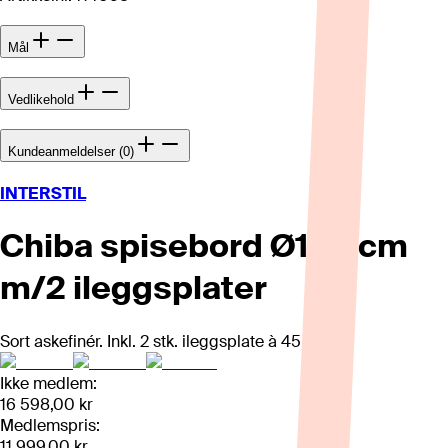
Mål
Vedlikehold
Kundeanmeldelser (0)
INTERSTIL
Chiba spisebord Ø120 cm
m/2 ileggsplater
Sort askefinér. Inkl. 2 stk. ileggsplate à 45 cm.
Ikke medlem:
16 598,00 kr
Medlemspris:
11 999,00 kr