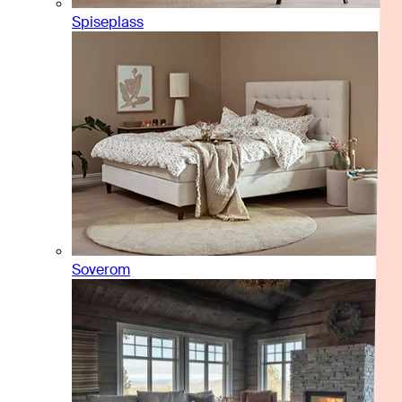
Spiseplass
Soverom