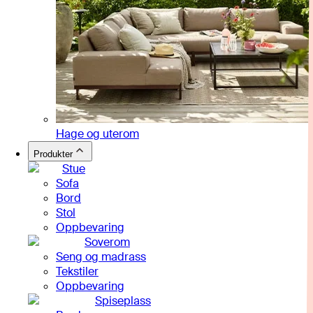
Hage og uterom
Produkter
Stue
Sofa
Bord
Stol
Oppbevaring
Soverom
Seng og madrass
Tekstiler
Oppbevaring
Spiseplass