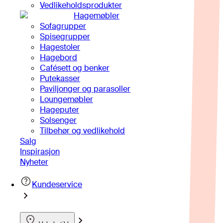
Vedlikeholdsprodukter
Hagemøbler
Sofagrupper
Spisegrupper
Hagestoler
Hagebord
Cafésett og benker
Putekasser
Paviljonger og parasoller
Loungemøbler
Hageputer
Solsenger
Tilbehør og vedlikehold
Salg
Inspirasjon
Nyheter
Kundeservice