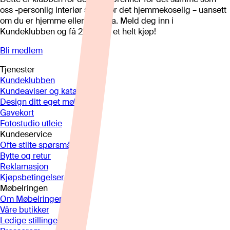
oss -personlig interiør som gjør det hjemmekoselig – uansett
om du er hjemme eller på hytta. Meld deg inn i
Kundeklubben og få 25%* på et helt kjøp!
Bli medlem
Tjenester
Kundeklubben
Kundeaviser og kataloger
Design ditt eget møbel
Gavekort
Fotostudio utleie
Kundeservice
Ofte stilte spørsmål
Bytte og retur
Reklamasjon
Kjøpsbetingelser
Møbelringen
Om Møbelringen
Våre butikker
Ledige stillinger