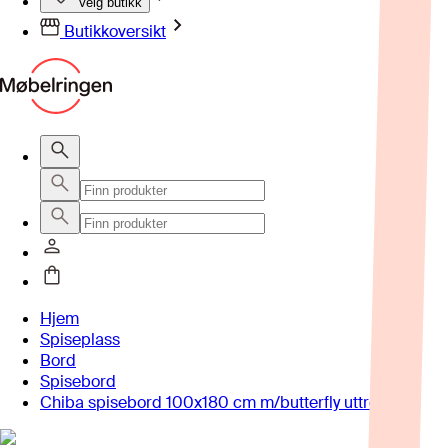
Velg butikk
Butikkoversikt
Hjem
Spiseplass
Bord
Spisebord
Chiba spisebord 100x180 cm m/butterfly uttrekk