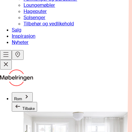
Loungemøbler
Hageputer
Solsenger
Tilbehør og vedlikehold
Salg
Inspirasjon
Nyheter
Rom
Tilbake