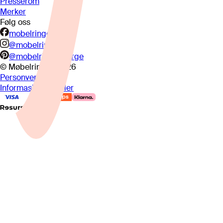
Presserom
Merker
Følg oss
mobelringen.no
@mobelringen
@mobelringennorge
© Møbelringen
2026
Personvern
Informasjonskapsler