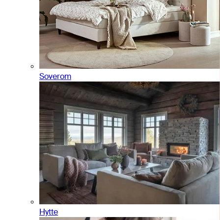
Soverom
Hytte