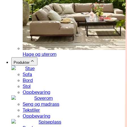
Hage og uterom
Produkter
Stue
Sofa
Bord
Stol
Oppbevaring
Soverom
Seng og madrass
Tekstiler
Oppbevaring
Spiseplass