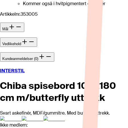
Kommer også i hvitpigmentert eikefinér
Artikkelnr.
353005
Mål
Vedlikehold
Kundeanmeldelser (0)
INTERSTIL
Chiba spisebord 100x180
cm m/butterfly uttrekk
Svart askefinér, MDF/gummitre. Med butterflyuttrekk.
Ikke medlem: