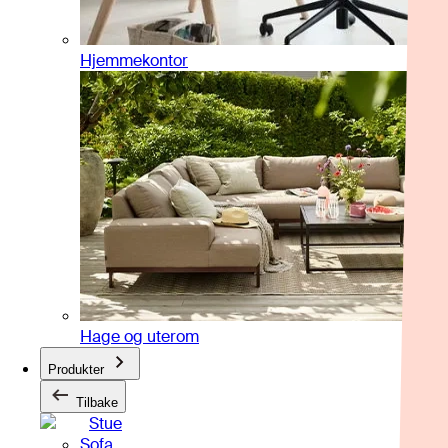
Hjemmekontor
Hage og uterom
Produkter
Tilbake
Stue
Sofa