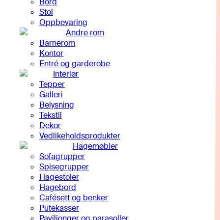
Bord
Stol
Oppbevaring
Andre rom
Barnerom
Kontor
Entré og garderobe
Interiør
Tepper
Galleri
Belysning
Tekstil
Dekor
Vedlikeholdsprodukter
Hagemøbler
Sofagrupper
Spisegrupper
Hagestoler
Hagebord
Cafésett og benker
Putekasser
Paviljonger og parasoller