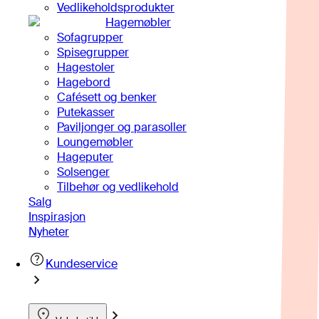
Vedlikeholdsprodukter
Hagemøbler
Sofagrupper
Spisegrupper
Hagestoler
Hagebord
Cafésett og benker
Putekasser
Paviljonger og parasoller
Loungemøbler
Hageputer
Solsenger
Tilbehør og vedlikehold
Salg
Inspirasjon
Nyheter
Kundeservice