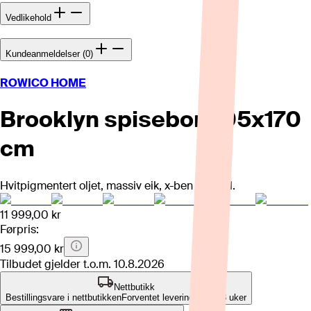
Vedlikehold
Kundeanmeldelser (0)
ROWICO HOME
Brooklyn spisebord 95x170
cm
Hvitpigmentert oljet, massiv eik, x-ben i metall.
11 999,00 kr
Førpris:
15 999,00 kr
Tilbudet gjelder t.o.m.
10.8.2026
Nettbutikk
Bestillingsvare i nettbutikken
Forventet leveringstid: 4-8 uker