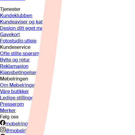
Tjenester
Kundeklubben
Kundeaviser og kataloger
Design ditt eget møbel
Gavekort
Fotostudio utleie
Kundeservice
Ofte stilte spørsmål
Bytte og retur
Reklamasjon
Kjøpsbetingelser
Møbelringen
Om Møbelringen
Våre butikker
Ledige stillinger
Presserom
Merker
Følg oss
mobelringen.no
@mobelringen