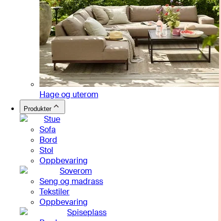
Hage og uterom
Produkter
Stue
Sofa
Bord
Stol
Oppbevaring
Soverom
Seng og madrass
Tekstiler
Oppbevaring
Spiseplass