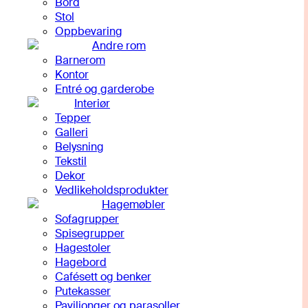
Bord
Stol
Oppbevaring
Andre rom
Barnerom
Kontor
Entré og garderobe
Interiør
Tepper
Galleri
Belysning
Tekstil
Dekor
Vedlikeholdsprodukter
Hagemøbler
Sofagrupper
Spisegrupper
Hagestoler
Hagebord
Cafésett og benker
Putekasser
Paviljonger og parasoller