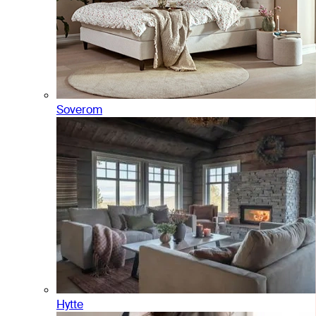
Soverom
Hytte