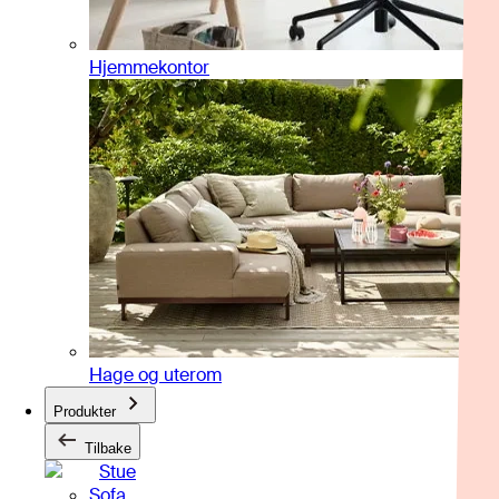
Hjemmekontor
Hage og uterom
Produkter
Tilbake
Stue
Sofa