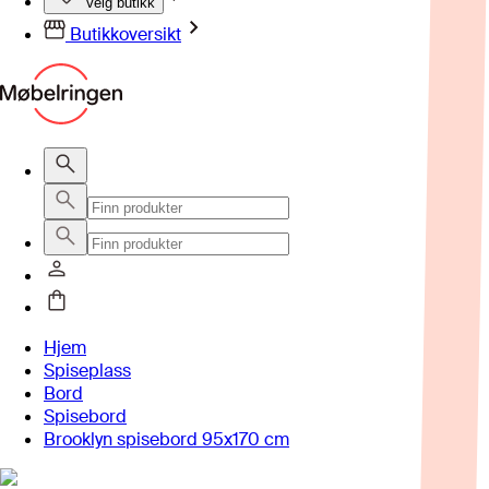
Velg butikk
Butikkoversikt
Hjem
Spiseplass
Bord
Spisebord
Brooklyn spisebord 95x170 cm