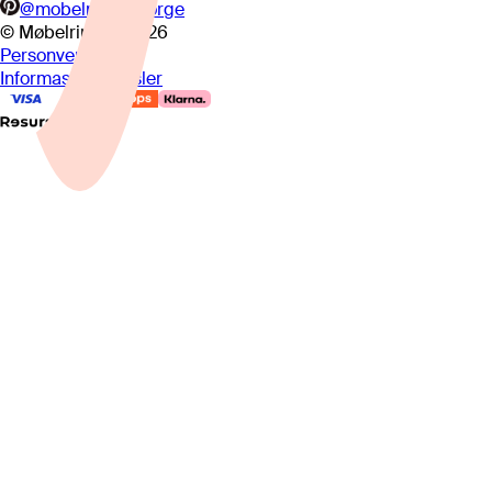
@mobelringennorge
© Møbelringen
2026
Personvern
Informasjonskapsler