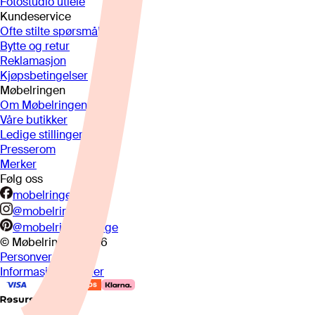
Fotostudio utleie
Kundeservice
Ofte stilte spørsmål
Bytte og retur
Reklamasjon
Kjøpsbetingelser
Møbelringen
Om Møbelringen
Våre butikker
Ledige stillinger
Presserom
Merker
Følg oss
mobelringen.no
@mobelringen
@mobelringennorge
© Møbelringen
2026
Personvern
Informasjonskapsler