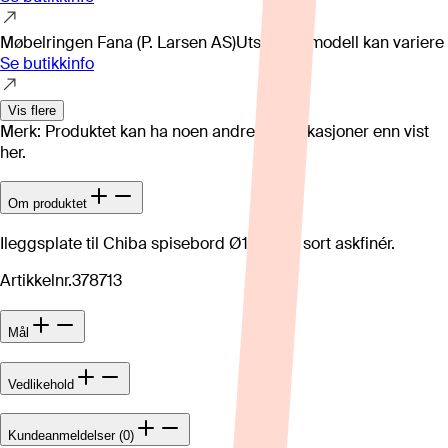
Møbelringen Fana (P. Larsen AS)
Utstillingsmodell kan variere
Se butikkinfo
Vis flere
Merk: Produktet kan ha noen andre spesifikasjoner enn vist
her.
Om produktet
Ileggsplate til Chiba spisebord Ø120 cm, sort askfinér.
Artikkelnr.
378713
Mål
Vedlikehold
Kundeanmeldelser (0)