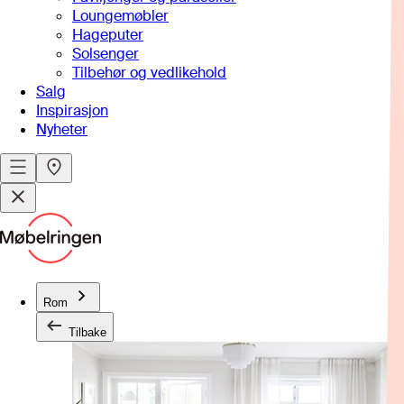
Loungemøbler
Hageputer
Solsenger
Tilbehør og vedlikehold
Salg
Inspirasjon
Nyheter
Rom
Tilbake