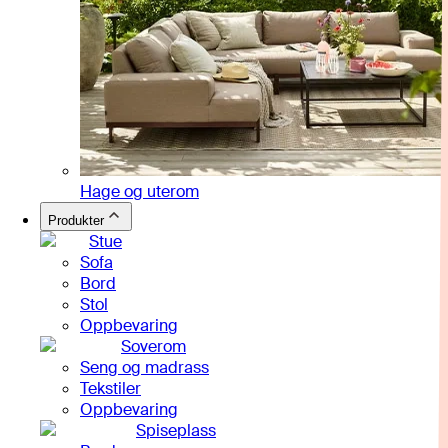
Hage og uterom
Produkter
Stue
Sofa
Bord
Stol
Oppbevaring
Soverom
Seng og madrass
Tekstiler
Oppbevaring
Spiseplass