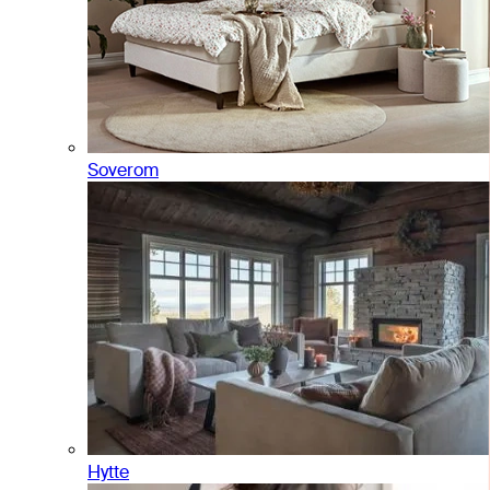
Soverom
Hytte