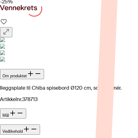
-25%
Om produktet
Ileggsplate til Chiba spisebord Ø120 cm, sort askfinér.
Artikkelnr.
378713
Mål
Vedlikehold