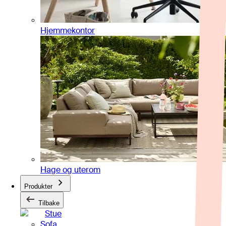
Hjemmekontor
Hage og uterom
Produkter
Tilbake
Stue
Sofa