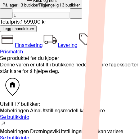
Klikk og hent
På lager i 3 butikker
Tilgjengelig i
3
butikker
Totalpris:
1 599,00 kr
Legg i handlekurv
Finansiering
Levering
Prismatch
Se produktet før du kjøper
Denne varen er utstilt i butikkene nedenfor. Våre fageksperter
står klare for å hjelpe deg.
Utstilt i
7
butikker
:
Møbelringen Alna
Utstillingsmodell kan variere
Se butikkinfo
Møbelringen Drotningsvik
Utstillingsmodell kan variere
Se butikkinfo