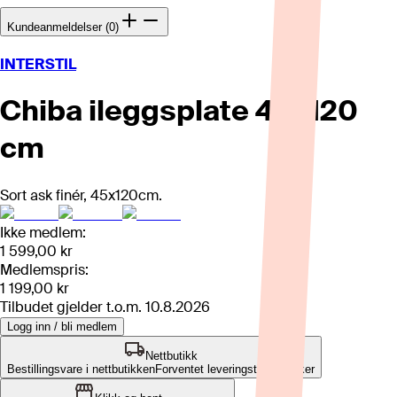
Kundeanmeldelser (0)
INTERSTIL
Chiba ileggsplate 45x120
cm
Sort ask finér, 45x120cm.
Ikke medlem:
1 599,00 kr
Medlemspris:
1 199,00 kr
Tilbudet gjelder t.o.m.
10.8.2026
Logg inn / bli medlem
Nettbutikk
Bestillingsvare i nettbutikken
Forventet leveringstid: 1-2 uker