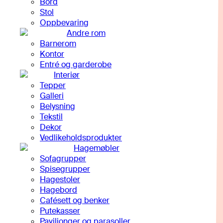
Bord
Stol
Oppbevaring
Andre rom
Barnerom
Kontor
Entré og garderobe
Interiør
Tepper
Galleri
Belysning
Tekstil
Dekor
Vedlikeholdsprodukter
Hagemøbler
Sofagrupper
Spisegrupper
Hagestoler
Hagebord
Cafésett og benker
Putekasser
Paviljonger og parasoller