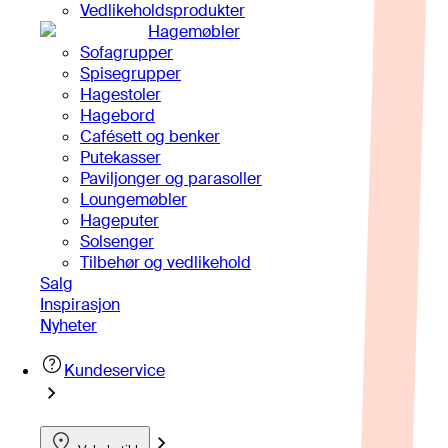
Vedlikeholdsprodukter
Hagemøbler
Sofagrupper
Spisegrupper
Hagestoler
Hagebord
Cafésett og benker
Putekasser
Paviljonger og parasoller
Loungemøbler
Hageputer
Solsenger
Tilbehør og vedlikehold
Salg
Inspirasjon
Nyheter
Kundeservice