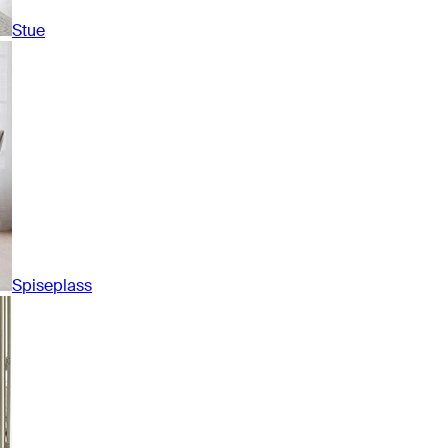
Stue
Spiseplass