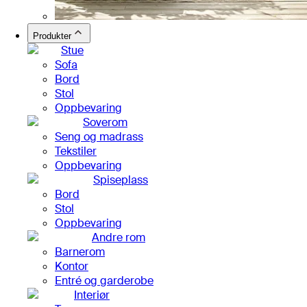
Produkter
Stue
Sofa
Bord
Stol
Oppbevaring
Soverom
Seng og madrass
Tekstiler
Oppbevaring
Spiseplass
Bord
Stol
Oppbevaring
Andre rom
Barnerom
Kontor
Entré og garderobe
Interiør