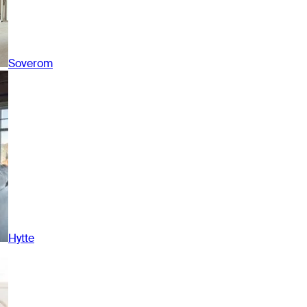
Soverom
Hytte