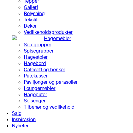
Tepper
Galleri
Belysning
Tekstil
Dekor
Vedlikeholdsprodukter
Hagemøbler
Sofagrupper
Spisegrupper
Hagestoler
Hagebord
Cafésett og benker
Putekasser
Paviljonger og parasoller
Loungemøbler
Hageputer
Solsenger
Tilbehør og vedlikehold
Salg
Inspirasjon
Nyheter