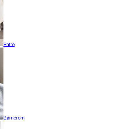
Entré
Barnerom