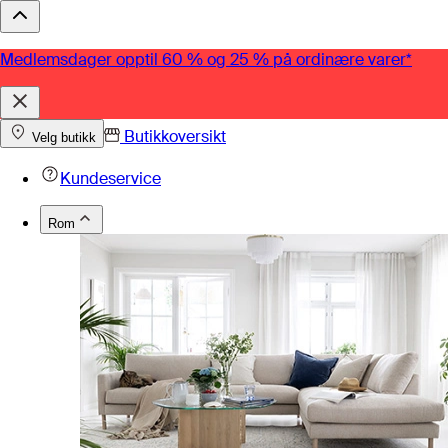
Medlemsdager opptil 60 % og 25 % på ordinære varer*
Butikkoversikt
Velg butikk
Kundeservice
Rom