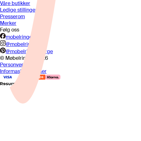
Våre butikker
Ledige stillinger
Presserom
Merker
Følg oss
mobelringen.no
@mobelringen
@mobelringennorge
© Møbelringen
2026
Personvern
Informasjonskapsler