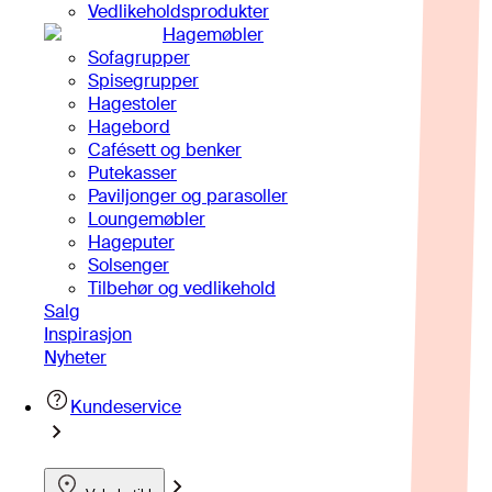
Vedlikeholdsprodukter
Hagemøbler
Sofagrupper
Spisegrupper
Hagestoler
Hagebord
Cafésett og benker
Putekasser
Paviljonger og parasoller
Loungemøbler
Hageputer
Solsenger
Tilbehør og vedlikehold
Salg
Inspirasjon
Nyheter
Kundeservice