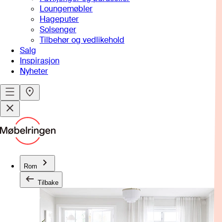
Loungemøbler
Hageputer
Solsenger
Tilbehør og vedlikehold
Salg
Inspirasjon
Nyheter
Rom
Tilbake