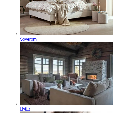
Soverom
Hytte