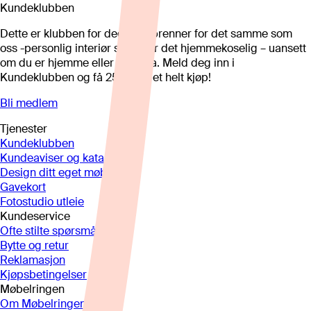
Kundeklubben
Dette er klubben for deg som brenner for det samme som
oss -personlig interiør som gjør det hjemmekoselig – uansett
om du er hjemme eller på hytta. Meld deg inn i
Kundeklubben og få 25%* på et helt kjøp!
Bli medlem
Tjenester
Kundeklubben
Kundeaviser og kataloger
Design ditt eget møbel
Gavekort
Fotostudio utleie
Kundeservice
Ofte stilte spørsmål
Bytte og retur
Reklamasjon
Kjøpsbetingelser
Møbelringen
Om Møbelringen