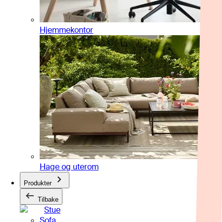
Hjemmekontor
Hage og uterom
Produkter
Tilbake
Stue
Sofa