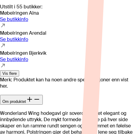
Utstilt i
55
butikker
:
Møbelringen Alna
Se butikkinfo
Møbelringen Arendal
Se butikkinfo
Møbelringen Bjerkvik
Se butikkinfo
Vis flere
Merk: Produktet kan ha noen andre spesifikasjoner enn vist
her.
Om produktet
Wonderland Wing hodegavl gir soverommet et elegant og
innbydende uttrykk. De mykt formede vingene på hver side
skaper en lun ramme rundt sengen og gir rommet en følelse
av harmoni. Polstringen gjør det behagelig å lene seg tilbake