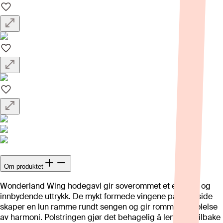
Om produktet
Wonderland Wing hodegavl gir soverommet et elegant og
innbydende uttrykk. De mykt formede vingene på hver side
skaper en lun ramme rundt sengen og gir rommet en følelse
av harmoni. Polstringen gjør det behagelig å lene seg tilbake