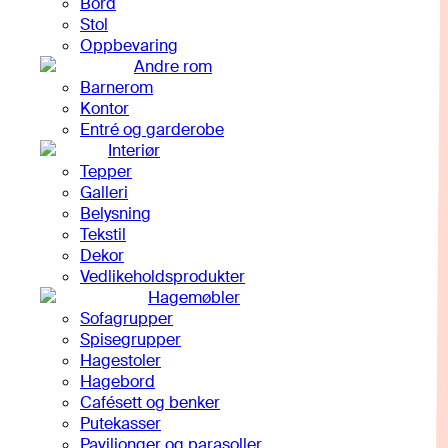
Bord
Stol
Oppbevaring
Andre rom
Barnerom
Kontor
Entré og garderobe
Interiør
Tepper
Galleri
Belysning
Tekstil
Dekor
Vedlikeholdsprodukter
Hagemøbler
Sofagrupper
Spisegrupper
Hagestoler
Hagebord
Cafésett og benker
Putekasser
Paviljonger og parasoller