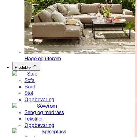
Hage og uterom
Produkter
Stue
Sofa
Bord
Stol
Oppbevaring
Soverom
Seng og madrass
Tekstiler
Oppbevaring
Spiseplass