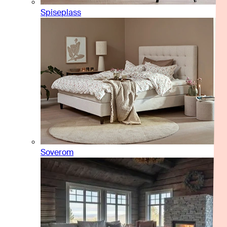
Spiseplass
Soverom