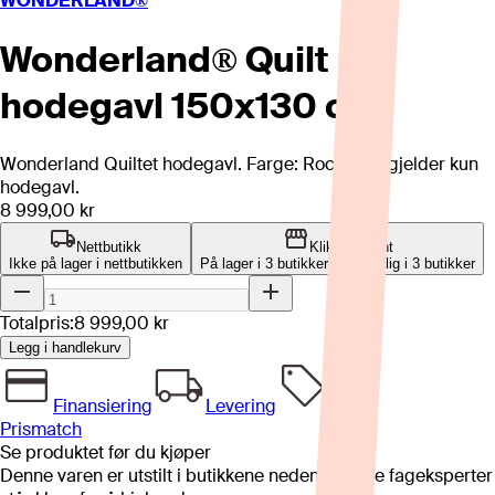
WONDERLAND®
Wonderland® Quilt
hodegavl 150x130 cm
Wonderland Quiltet hodegavl. Farge: Rock. Pris gjelder kun
hodegavl.
8 999,00 kr
Nettbutikk
Klikk og hent
Ikke på lager i nettbutikken
På lager i 3 butikker
Tilgjengelig i
3
butikker
Totalpris:
8 999,00 kr
Legg i handlekurv
Finansiering
Levering
Prismatch
Se produktet før du kjøper
Denne varen er utstilt i butikkene nedenfor. Våre fageksperter