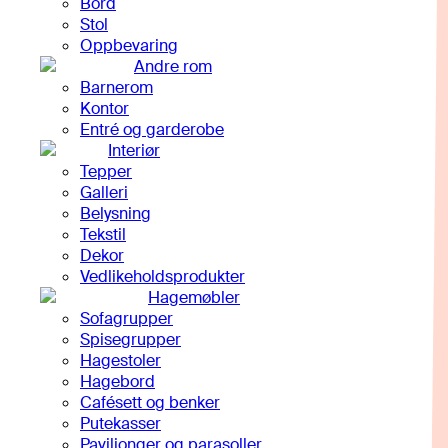
Bord
Stol
Oppbevaring
Andre rom
Barnerom
Kontor
Entré og garderobe
Interiør
Tepper
Galleri
Belysning
Tekstil
Dekor
Vedlikeholdsprodukter
Hagemøbler
Sofagrupper
Spisegrupper
Hagestoler
Hagebord
Cafésett og benker
Putekasser
Paviljonger og parasoller