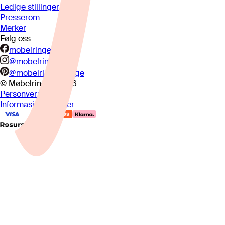
Ledige stillinger
Presserom
Merker
Følg oss
mobelringen.no
@mobelringen
@mobelringennorge
© Møbelringen
2026
Personvern
Informasjonskapsler