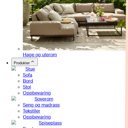
Hage og uterom
Produkter
Stue
Sofa
Bord
Stol
Oppbevaring
Soverom
Seng og madrass
Tekstiler
Oppbevaring
Spiseplass