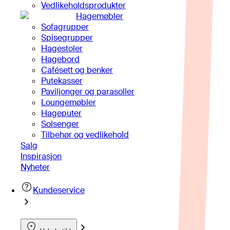
Vedlikeholdsprodukter
Hagemøbler
Sofagrupper
Spisegrupper
Hagestoler
Hagebord
Cafésett og benker
Putekasser
Paviljonger og parasoller
Loungemøbler
Hageputer
Solsenger
Tilbehør og vedlikehold
Salg
Inspirasjon
Nyheter
Kundeservice