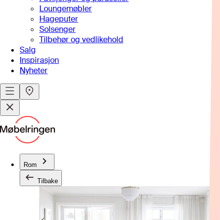
Loungemøbler
Hageputer
Solsenger
Tilbehør og vedlikehold
Salg
Inspirasjon
Nyheter
Rom
Tilbake