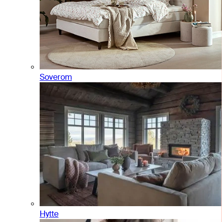
Soverom
Hytte