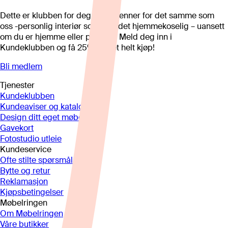
Dette er klubben for deg som brenner for det samme som
oss -personlig interiør som gjør det hjemmekoselig – uansett
om du er hjemme eller på hytta. Meld deg inn i
Kundeklubben og få 25%* på et helt kjøp!
Bli medlem
Tjenester
Kundeklubben
Kundeaviser og kataloger
Design ditt eget møbel
Gavekort
Fotostudio utleie
Kundeservice
Ofte stilte spørsmål
Bytte og retur
Reklamasjon
Kjøpsbetingelser
Møbelringen
Om Møbelringen
Våre butikker