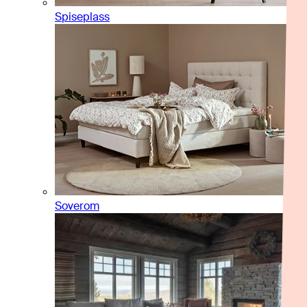
Spiseplass
Soverom