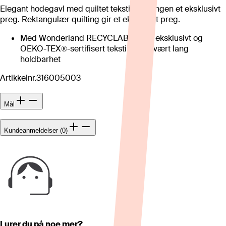
Elegant hodegavl med quiltet tekstil gir sengen et eksklusivt
preg. Rektangulær quilting gir et eksklusivt preg.
Med Wonderland RECYCLABLE – et eksklusivt og
OEKO-TEX®-sertifisert tekstil med svært lang
holdbarhet
Artikkelnr.
316005003
Mål
Kundeanmeldelser (0)
Lurer du på noe mer?