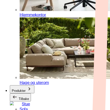
Hjemmekontor
Hage og uterom
Produkter
Tilbake
Stue
Sofa