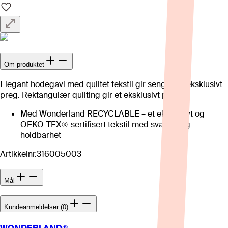
Om produktet
Elegant hodegavl med quiltet tekstil gir sengen et eksklusivt
preg. Rektangulær quilting gir et eksklusivt preg.
Med Wonderland RECYCLABLE – et eksklusivt og
OEKO-TEX®-sertifisert tekstil med svært lang
holdbarhet
Artikkelnr.
316005003
Mål
Kundeanmeldelser (0)