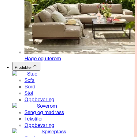
Hage og uterom
Produkter
Stue
Sofa
Bord
Stol
Oppbevaring
Soverom
Seng og madrass
Tekstiler
Oppbevaring
Spiseplass