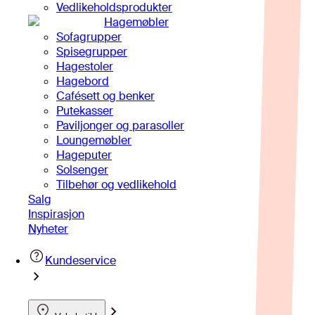
Vedlikeholdsprodukter
Hagemøbler
Sofagrupper
Spisegrupper
Hagestoler
Hagebord
Cafésett og benker
Putekasser
Paviljonger og parasoller
Loungemøbler
Hageputer
Solsenger
Tilbehør og vedlikehold
Salg
Inspirasjon
Nyheter
Kundeservice