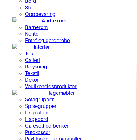
Bord
Stol
Oppbevaring
Andre rom
Barnerom
Kontor
Entré og garderobe
Interiør
Tepper
Galleri
Belysning
Tekstil
Dekor
Vedlikeholdsprodukter
Hagemøbler
Sofagrupper
Spisegrupper
Hagestoler
Hagebord
Cafésett og benker
Putekasser
Paviljonger og parasoller