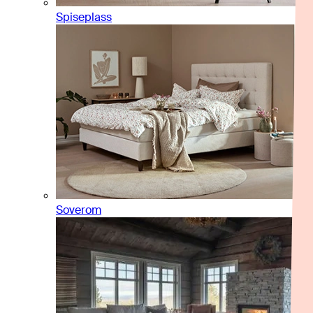
Spiseplass
Soverom