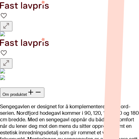
Om produktet
Sengegavlen er designet for å komplementere Nordfjord-
serien. Nordfjord hodegavl kommer i 90, 120, 140, 150 og 180
cm bredde. Med en sengegavl oppnår du både økt komfort
når du lener deg mot den mens du sitter oppreist, samt en
estetisk innredningsdetalj som gir rommet et visuelt