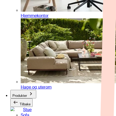
Hjemmekontor
Hage og uterom
Produkter
Tilbake
Stue
Sofa