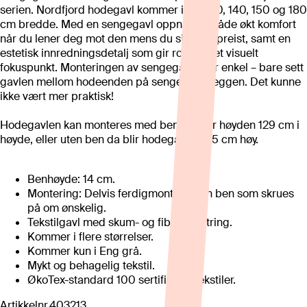
serien. Nordfjord hodegavl kommer i 90, 120, 140, 150 og 180
cm bredde. Med en sengegavl oppnår du både økt komfort
når du lener deg mot den mens du sitter oppreist, samt en
estetisk innredningsdetalj som gir rommet et visuelt
fokuspunkt. Monteringen av sengegavlen er enkel – bare sett
gavlen mellom hodeenden på sengen og veggen. Det kunne
ikke vært mer praktisk!
Hodegavlen kan monteres med ben, da blir høyden 129 cm i
høyde, eller uten ben da blir hodegavlen 115 cm høy.
Benhøyde: 14 cm.
Montering: Delvis ferdigmontert. Kun ben som skrues
på om ønskelig.
Tekstilgavl med skum- og fiber-polstring.
Kommer i flere størrelser.
Kommer kun i Eng grå.
Mykt og behagelig tekstil.
ØkoTex-standard 100 sertifiserte tekstiler.
Artikkelnr.
403213