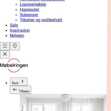
Loungemøbler
Hageputer
Solsenger
Tilbehør og vedlikehold
Salg
Inspirasjon
Nyheter
Rom
Tilbake