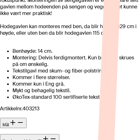
fokuspunkt. Monteringen av sengegavlen er enkel – bare sett
gavlen mellom hodeenden på sengen og veggen. Det kunne
ikke vært mer praktisk!
Hodegavlen kan monteres med ben, da blir høyden 129 cm i
høyde, eller uten ben da blir hodegavlen 115 cm høy.
Benhøyde: 14 cm.
Montering: Delvis ferdigmontert. Kun ben som skrues
på om ønskelig.
Tekstilgavl med skum- og fiber-polstring.
Kommer i flere størrelser.
Kommer kun i Eng grå.
Mykt og behagelig tekstil.
ØkoTex-standard 100 sertifiserte tekstiler.
Artikkelnr.
403213
Mål