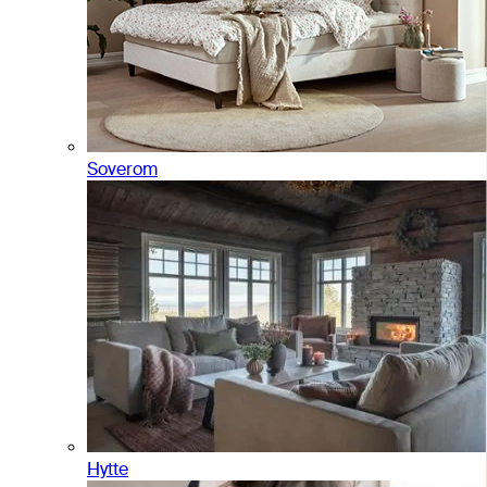
Soverom
Hytte