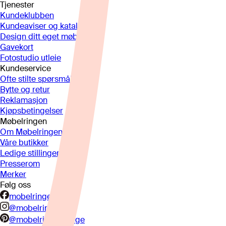
Tjenester
Kundeklubben
Kundeaviser og kataloger
Design ditt eget møbel
Gavekort
Fotostudio utleie
Kundeservice
Ofte stilte spørsmål
Bytte og retur
Reklamasjon
Kjøpsbetingelser
Møbelringen
Om Møbelringen
Våre butikker
Ledige stillinger
Presserom
Merker
Følg oss
mobelringen.no
@mobelringen
@mobelringennorge