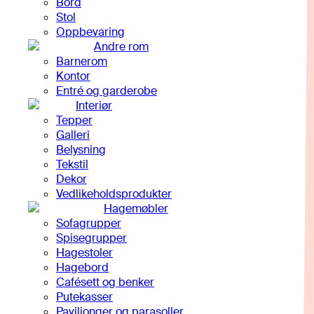
Bord
Stol
Oppbevaring
Andre rom
Barnerom
Kontor
Entré og garderobe
Interiør
Tepper
Galleri
Belysning
Tekstil
Dekor
Vedlikeholdsprodukter
Hagemøbler
Sofagrupper
Spisegrupper
Hagestoler
Hagebord
Cafésett og benker
Putekasser
Paviljonger og parasoller