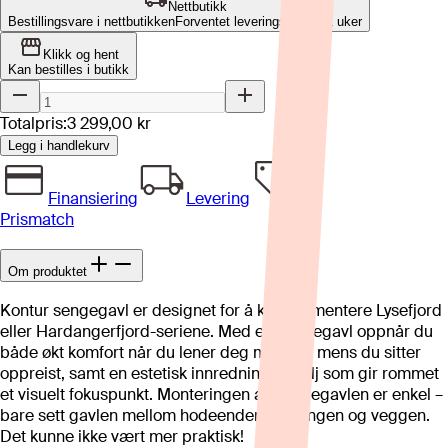
Nettbutikk
Bestillingsvare i nettbutikken
Forventet leveringstid: 8-12 uker
Klikk og hent
Kan bestilles i butikk
Totalpris:
3 299,00 kr
Legg i handlekurv
Finansiering
Levering
Prismatch
Om produktet
Kontur sengegavl er designet for å komplementere Lysefjord
eller Hardangerfjord-seriene. Med en sengegavl oppnår du
både økt komfort når du lener deg mot den mens du sitter
oppreist, samt en estetisk innredningsdetalj som gir rommet
et visuelt fokuspunkt. Monteringen av sengegavlen er enkel –
bare sett gavlen mellom hodeenden på sengen og veggen.
Det kunne ikke vært mer praktisk!