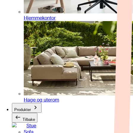
Hjemmekontor
Hage og uterom
Produkter
Tilbake
Stue
Sofa