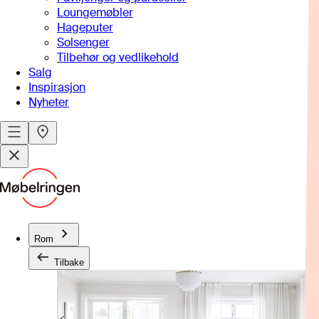
Loungemøbler
Hageputer
Solsenger
Tilbehør og vedlikehold
Salg
Inspirasjon
Nyheter
Rom
Tilbake