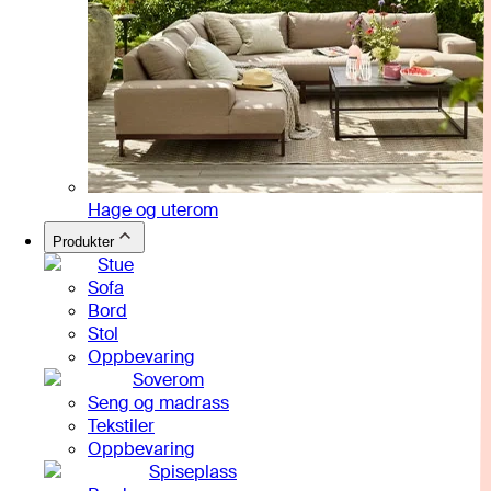
Hage og uterom
Produkter
Stue
Sofa
Bord
Stol
Oppbevaring
Soverom
Seng og madrass
Tekstiler
Oppbevaring
Spiseplass