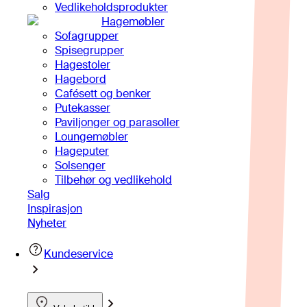
Vedlikeholdsprodukter
Hagemøbler
Sofagrupper
Spisegrupper
Hagestoler
Hagebord
Cafésett og benker
Putekasser
Paviljonger og parasoller
Loungemøbler
Hageputer
Solsenger
Tilbehør og vedlikehold
Salg
Inspirasjon
Nyheter
Kundeservice