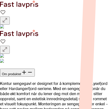
Om produktet
Kontur sengegavl er designet for å komplementere Lysefjord
eller Hardangerfjord-seriene. Med en sengegavl oppnår du
både økt komfort når du lener deg mot den mens du sitter
oppreist, samt en estetisk innredningsdetalj som gir rommet
et visuelt fokuspunkt. Monteringen av sengegavlen er enkel –