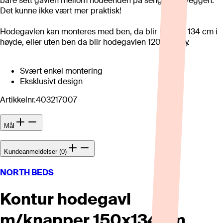
bare sett gavlen mellom hodeenden på sengen og veggen.
Det kunne ikke vært mer praktisk!
Hodegavlen kan monteres med ben, da blir høyden 134 cm i
høyde, eller uten ben da blir hodegavlen 120 cm høy.
Svært enkel montering
Eksklusivt design
Artikkelnr.
403217007
Mål
Kundeanmeldelser (0)
NORTH BEDS
Kontur hodegavl
m/knapper 150x134 cm