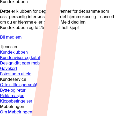
Kundeklubben
Dette er klubben for deg som brenner for det samme som
oss -personlig interiør som gjør det hjemmekoselig – uansett
om du er hjemme eller på hytta. Meld deg inn i
Kundeklubben og få 25%* på et helt kjøp!
Bli medlem
Tjenester
Kundeklubben
Kundeaviser og kataloger
Design ditt eget møbel
Gavekort
Fotostudio utleie
Kundeservice
Ofte stilte spørsmål
Bytte og retur
Reklamasjon
Kjøpsbetingelser
Møbelringen
Om Møbelringen