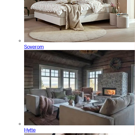
Soverom
Hytte