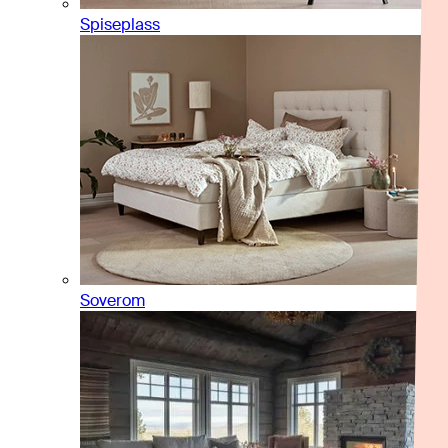
Spiseplass
Soverom