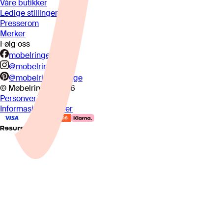
Våre butikker
Ledige stillinger
Presserom
Merker
Følg oss
mobelringen.no
@mobelringen
@mobelringennorge
© Møbelringen
2026
Personvern
Informasjonskapsler