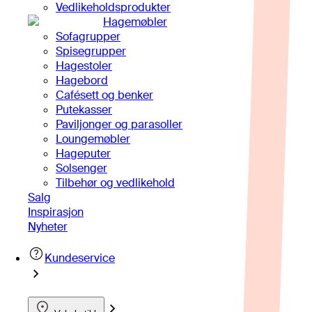
Vedlikeholdsprodukter
Hagemøbler
Sofagrupper
Spisegrupper
Hagestoler
Hagebord
Cafésett og benker
Putekasser
Paviljonger og parasoller
Loungemøbler
Hageputer
Solsenger
Tilbehør og vedlikehold
Salg
Inspirasjon
Nyheter
Kundeservice