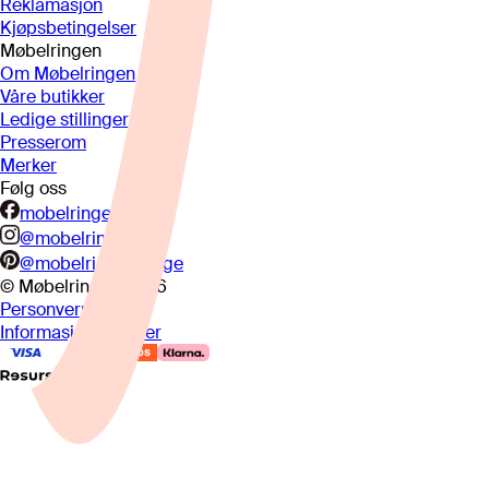
Reklamasjon
Kjøpsbetingelser
Møbelringen
Om Møbelringen
Våre butikker
Ledige stillinger
Presserom
Merker
Følg oss
mobelringen.no
@mobelringen
@mobelringennorge
© Møbelringen
2026
Personvern
Informasjonskapsler