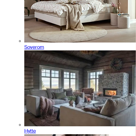
Soverom
Hytte