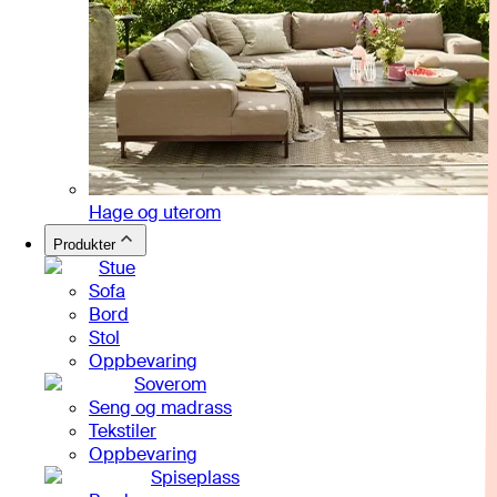
Hage og uterom
Produkter
Stue
Sofa
Bord
Stol
Oppbevaring
Soverom
Seng og madrass
Tekstiler
Oppbevaring
Spiseplass