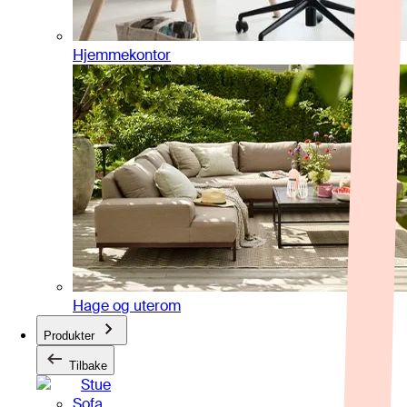
Hjemmekontor
Hage og uterom
Produkter
Tilbake
Stue
Sofa