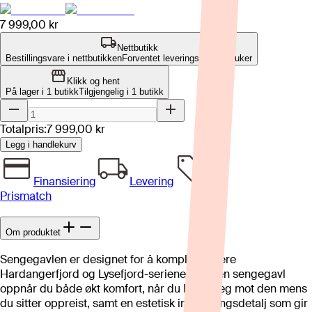
7 999,00 kr
Nettbutikk
Bestillingsvare i nettbutikken
Forventet leveringstid: 8-12 uker
Klikk og hent
På lager i 1 butikk
Tilgjengelig i
1
butikk
Totalpris:
7 999,00 kr
Legg i handlekurv
Finansiering
Levering
Prismatch
Om produktet
Sengegavlen er designet for å komplementere
Hardangerfjord og Lysefjord-seriene. Med en sengegavl
oppnår du både økt komfort, når du lener deg mot den mens
du sitter oppreist, samt en estetisk innredningsdetalj som gir