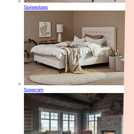
Spiseplass
Soverom