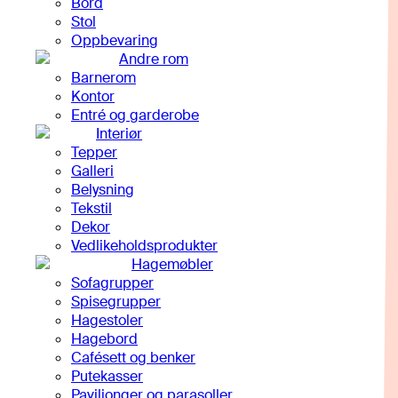
Bord
Stol
Oppbevaring
Andre rom
Barnerom
Kontor
Entré og garderobe
Interiør
Tepper
Galleri
Belysning
Tekstil
Dekor
Vedlikeholdsprodukter
Hagemøbler
Sofagrupper
Spisegrupper
Hagestoler
Hagebord
Cafésett og benker
Putekasser
Paviljonger og parasoller