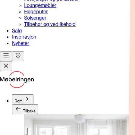
Loungemøbler
Hageputer
Solsenger
Tilbehør og vedlikehold
Salg
Inspirasjon
Nyheter
Rom
Tilbake