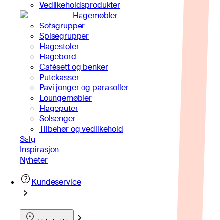
Vedlikeholdsprodukter
Hagemøbler
Sofagrupper
Spisegrupper
Hagestoler
Hagebord
Cafésett og benker
Putekasser
Paviljonger og parasoller
Loungemøbler
Hageputer
Solsenger
Tilbehør og vedlikehold
Salg
Inspirasjon
Nyheter
Kundeservice