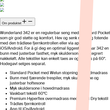
Om produktet
Wonderland 342 er en regulerbar seng med Standard Pocket
som gir god støtte og komfort. Hev og senk rygg- og fotende
med den trådløse fjernkontrollen eller via appen til
iOS/Android. For å gi deg en optimal liggestilling, har 342 en
bunn med justerbar fasthet, myk skuldersone og integrert
nakkeløft. Alle tekstiler kan enkelt taes av og vaskes på 60°.
Hodegavl selges separat.
Standard Pocket med Welun stopning i hovedmadrass
Bunn med fjærende trespiler, myk skuldersone og
justerbar hoftesone
Myk skuldersone i hovedmadrass
Vaskbart tekstil 60°C
Premium Hyperflex overmadrass med Rapid Dry tekstil
Trådløs fjernkontroll
App til iOs/Android