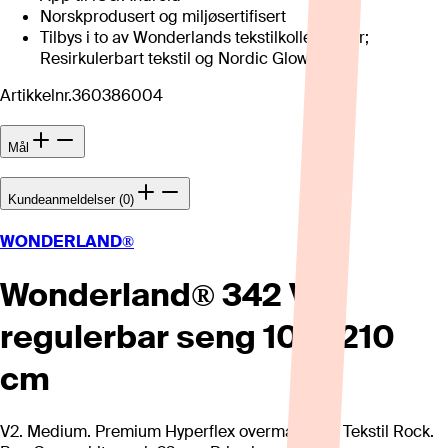
Norskprodusert og miljøsertifisert
Tilbys i to av Wonderlands tekstilkolleksjoner;
Resirkulerbart tekstil og Nordic Glow
Artikkelnr.
360386004
Mål
Kundeanmeldelser (0)
WONDERLAND®
Wonderland® 342 V2
regulerbar seng 105x210
cm
V2. Medium. Premium Hyperflex overmadrass. Tekstil Rock.