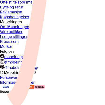
Ofte stilte spørsmål
Bytte og retur
Reklamasjon
Kjøpsbetingelser
Møbelringen
Om Møbelringen
Våre butikker
Ledige stillinger
Presserom
Merker
Følg oss
mobelringen.no
@mobelringen
@mobelringennorge
© Møbelringen
2026
Personvern
Informasjonskapsler