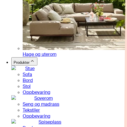
Hage og uterom
Produkter
Stue
Sofa
Bord
Stol
Oppbevaring
Soverom
Seng og madrass
Tekstiler
Oppbevaring
Spiseplass