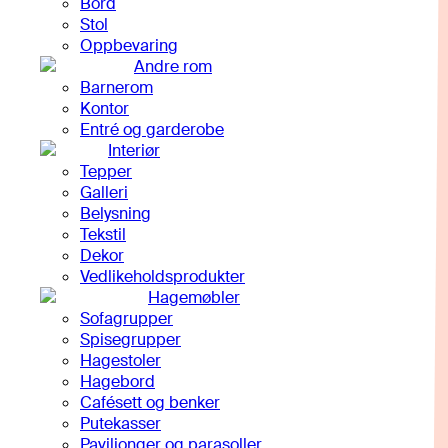
Bord
Stol
Oppbevaring
Andre rom
Barnerom
Kontor
Entré og garderobe
Interiør
Tepper
Galleri
Belysning
Tekstil
Dekor
Vedlikeholdsprodukter
Hagemøbler
Sofagrupper
Spisegrupper
Hagestoler
Hagebord
Cafésett og benker
Putekasser
Paviljonger og parasoller