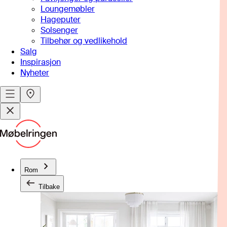
Loungemøbler
Hageputer
Solsenger
Tilbehør og vedlikehold
Salg
Inspirasjon
Nyheter
Rom
Tilbake