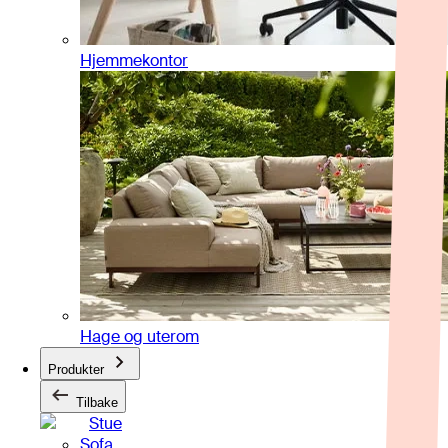
Hjemmekontor
Hage og uterom
Produkter
Tilbake
Stue
Sofa