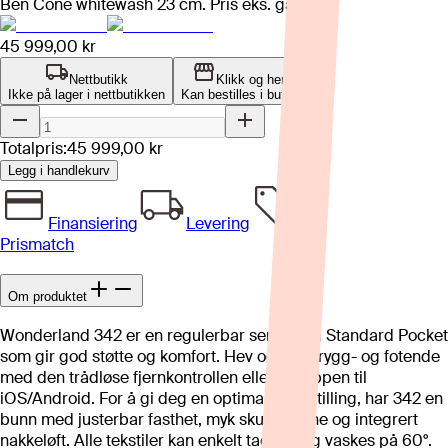
Ben Cone whitewash 23 cm. Pris eks. gavl.
45 999,00 kr
Nettbutikk
Klikk og hent
Ikke på lager i nettbutikken
Kan bestilles i butikk
Totalpris:
45 999,00 kr
Legg i handlekurv
Finansiering
Levering
Prismatch
Om produktet
Wonderland 342 er en regulerbar seng med Standard Pocket
som gir god støtte og komfort. Hev og senk rygg- og fotende
med den trådløse fjernkontrollen eller via appen til
iOS/Android. For å gi deg en optimal liggestilling, har 342 en
bunn med justerbar fasthet, myk skuldersone og integrert
nakkeløft. Alle tekstiler kan enkelt taes av og vaskes på 60°.