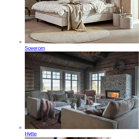
Soverom
Hytte