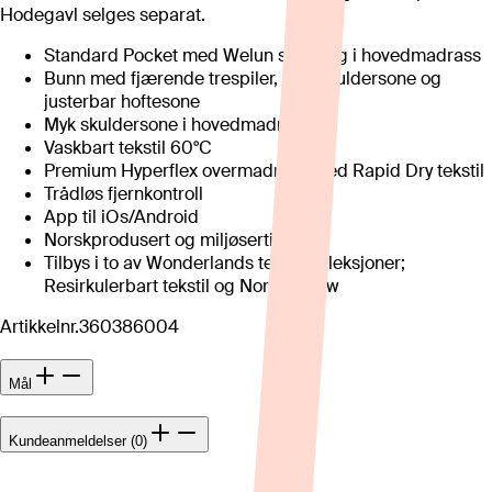
Hodegavl selges separat.
Standard Pocket med Welun stopning i hovedmadrass
Bunn med fjærende trespiler, myk skuldersone og
justerbar hoftesone
Myk skuldersone i hovedmadrass
Vaskbart tekstil 60°C
Premium Hyperflex overmadrass med Rapid Dry tekstil
Trådløs fjernkontroll
App til iOs/Android
Norskprodusert og miljøsertifisert
Tilbys i to av Wonderlands tekstilkolleksjoner;
Resirkulerbart tekstil og Nordic Glow
Artikkelnr.
360386004
Mål
Kundeanmeldelser (0)