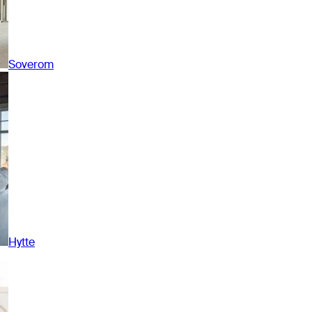
Soverom
Hytte