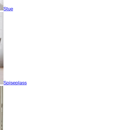
Stue
Spiseplass