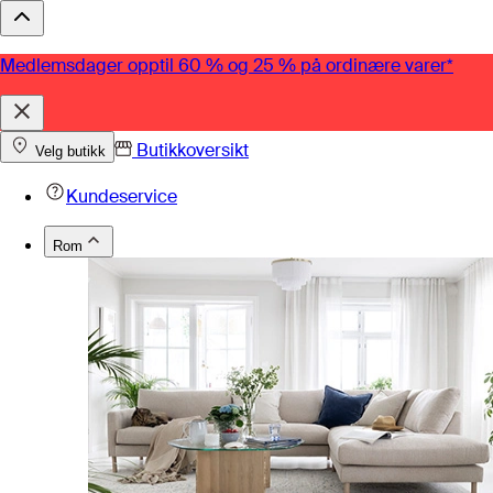
Medlemsdager opptil 60 % og 25 % på ordinære varer*
Butikkoversikt
Velg butikk
Kundeservice
Rom