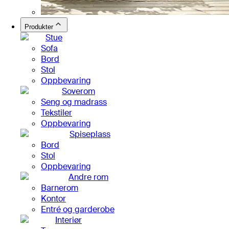
Produkter
Stue
Sofa
Bord
Stol
Oppbevaring
Soverom
Seng og madrass
Tekstiler
Oppbevaring
Spiseplass
Bord
Stol
Oppbevaring
Andre rom
Barnerom
Kontor
Entré og garderobe
Interiør