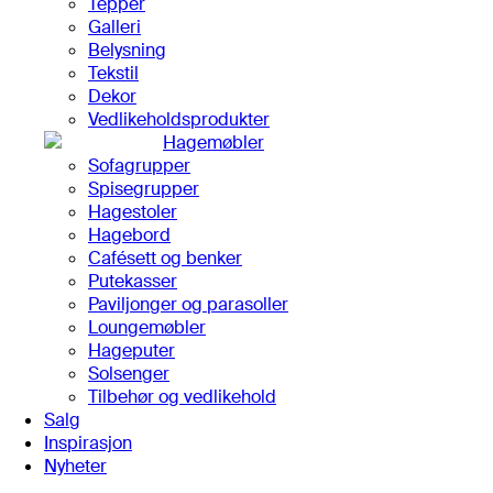
Tepper
Galleri
Belysning
Tekstil
Dekor
Vedlikeholdsprodukter
Hagemøbler
Sofagrupper
Spisegrupper
Hagestoler
Hagebord
Cafésett og benker
Putekasser
Paviljonger og parasoller
Loungemøbler
Hageputer
Solsenger
Tilbehør og vedlikehold
Salg
Inspirasjon
Nyheter