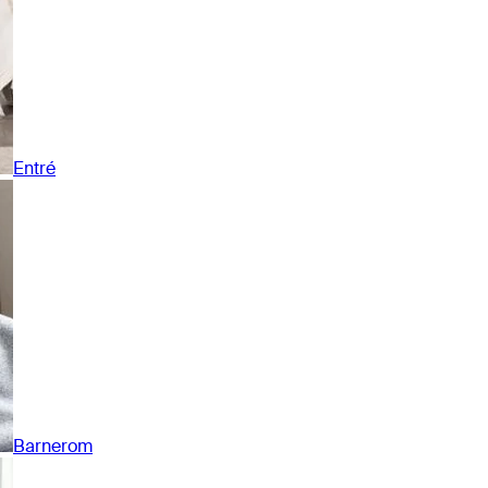
Entré
Barnerom