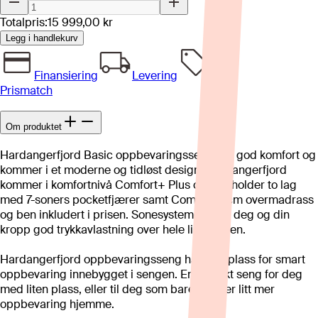
Totalpris:
15 999,00 kr
Legg i handlekurv
Finansiering
Levering
Prismatch
Om produktet
Hardangerfjord Basic oppbevaringsseng har god komfort og
kommer i et moderne og tidløst design. Hardangerfjord
kommer i komfortnivå Comfort+ Plus og inneholder to lag
med 7-soners pocketfjærer samt Comfort 9 cm overmadrass
og ben inkludert i prisen. Sonesystemet vil gi deg og din
kropp god trykkavlastning over hele liggeflaten.
Hardangerfjord oppbevaringsseng har god plass for smart
oppbevaring innebygget i sengen. En perfekt seng for deg
med liten plass, eller til deg som bare trenger litt mer
oppbevaring hjemme.