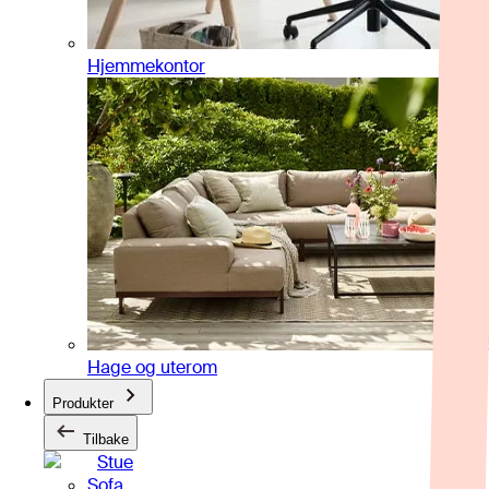
Hjemmekontor
Hage og uterom
Produkter
Tilbake
Stue
Sofa