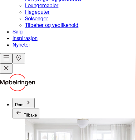
Loungemøbler
Hageputer
Solsenger
Tilbehør og vedlikehold
Salg
Inspirasjon
Nyheter
Rom
Tilbake