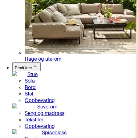
Hage og uterom
Produkter
Stue
Sofa
Bord
Stol
Oppbevaring
Soverom
Seng og madrass
Tekstiler
Oppbevaring
Spiseplass