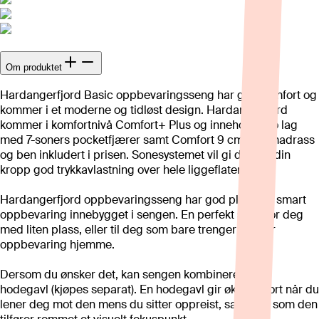
Om produktet
Hardangerfjord Basic oppbevaringsseng har god komfort og
kommer i et moderne og tidløst design. Hardangerfjord
kommer i komfortnivå Comfort+ Plus og inneholder to lag
med 7-soners pocketfjærer samt Comfort 9 cm overmadrass
og ben inkludert i prisen. Sonesystemet vil gi deg og din
kropp god trykkavlastning over hele liggeflaten.
Hardangerfjord oppbevaringsseng har god plass for smart
oppbevaring innebygget i sengen. En perfekt seng for deg
med liten plass, eller til deg som bare trenger litt mer
oppbevaring hjemme.
Dersom du ønsker det, kan sengen kombineres med
hodegavl (kjøpes separat). En hodegavl gir økt komfort når du
lener deg mot den mens du sitter oppreist, samtidig som den