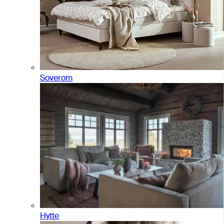
Soverom
Hytte