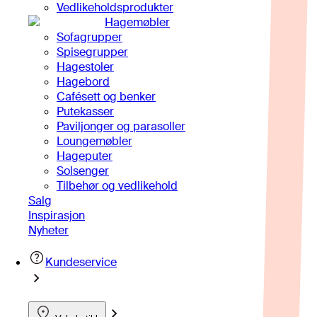
Vedlikeholdsprodukter
Hagemøbler
Sofagrupper
Spisegrupper
Hagestoler
Hagebord
Cafésett og benker
Putekasser
Paviljonger og parasoller
Loungemøbler
Hageputer
Solsenger
Tilbehør og vedlikehold
Salg
Inspirasjon
Nyheter
Kundeservice