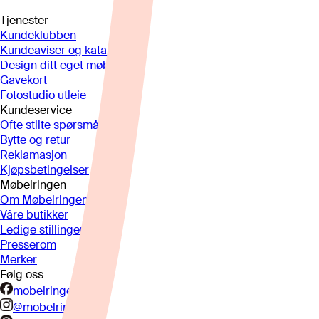
Tjenester
Kundeklubben
Kundeaviser og kataloger
Design ditt eget møbel
Gavekort
Fotostudio utleie
Kundeservice
Ofte stilte spørsmål
Bytte og retur
Reklamasjon
Kjøpsbetingelser
Møbelringen
Om Møbelringen
Våre butikker
Ledige stillinger
Presserom
Merker
Følg oss
mobelringen.no
@mobelringen