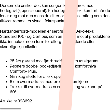
Dersom du ønsker det, kan sengen kombineres med
hodegavl (kjøpes separat). En hodegavl gir økt komfort når du
lener deg mot den mens du sitter oppreist, samtidig som den
tilfører rommet et visuelt fokuspunkt.
Hardangerfjord-modellen er sertifisert av Oeko-tex®
Standard 100- og Certipur, som en garanti mot at produktene
ikke innholder noen form for allergifremkallende eller
skadelige kjemikalier.
25 års garanti mot fjærbrudd og 5 års totalgaranti.
7-soners dobbel pocketfjæring med komfortnivå
Comfort+ Plus.
Gir riktig støtte for alle kroppstyper.
8 cm overmadrass med profilert skumkjerne.
Trekket til overmadrassen er delbart og vaskbart på
60°.
Artikkelnr.
398692