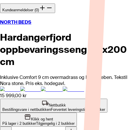
Kundeanmeldelser (0)
NORTH BEDS
Hardangerfjord
oppbevaringsseng 80x200
cm
Inklusive Comfort 9 cm overmadrass og lyse eikeben. Tekstil
Nora stone. Pris eks. hodegavl.
15 999,00 kr
Nettbutikk
Bestillingsvare i nettbutikken
Forventet leveringstid: 8-12 uker
Klikk og hent
På lager i 2 butikker
Tilgjengelig i
2
butikker