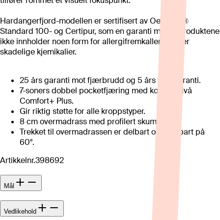
tilfører rommet et visuelt fokuspunkt.
Hardangerfjord-modellen er sertifisert av Oeko-tex®
Standard 100- og Certipur, som en garanti mot at produktene
ikke innholder noen form for allergifremkallende eller
skadelige kjemikalier.
25 års garanti mot fjærbrudd og 5 års totalgaranti.
7-soners dobbel pocketfjæring med komfortnivå
Comfort+ Plus.
Gir riktig støtte for alle kroppstyper.
8 cm overmadrass med profilert skumkjerne.
Trekket til overmadrassen er delbart og vaskbart på
60°.
Artikkelnr.
398692
Mål
Vedlikehold