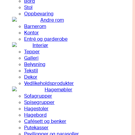
Bord
Stol
Oppbevaring
Andre rom
Barnerom
Kontor
Entré og garderobe
Interiør
Tepper
Galleri
Belysning
Tekstil
Dekor
Vedlikeholdsprodukter
Hagemøbler
Sofagrupper
Spisegrupper
Hagestoler
Hagebord
Cafésett og benker
Putekasser
Paviljonger og parasoller