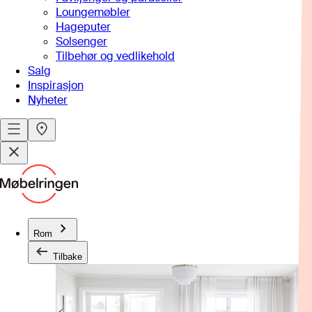
Loungemøbler
Hageputer
Solsenger
Tilbehør og vedlikehold
Salg
Inspirasjon
Nyheter
Rom
Tilbake