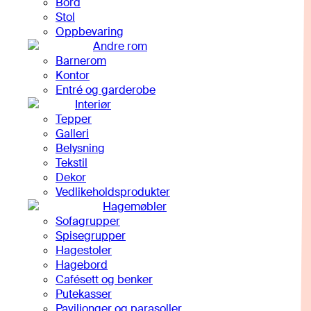
Bord
Stol
Oppbevaring
Andre rom
Barnerom
Kontor
Entré og garderobe
Interiør
Tepper
Galleri
Belysning
Tekstil
Dekor
Vedlikeholdsprodukter
Hagemøbler
Sofagrupper
Spisegrupper
Hagestoler
Hagebord
Cafésett og benker
Putekasser
Paviljonger og parasoller