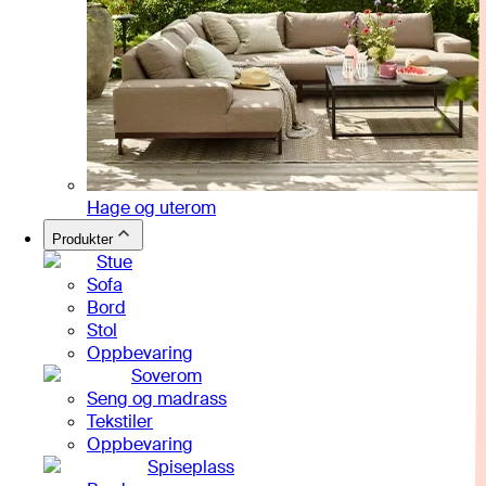
Hage og uterom
Produkter
Stue
Sofa
Bord
Stol
Oppbevaring
Soverom
Seng og madrass
Tekstiler
Oppbevaring
Spiseplass