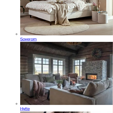
Soverom
Hytte