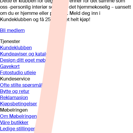
Dette er klubben for deg som brenner for det samme som
oss -personlig interiør som gjør det hjemmekoselig – uansett
om du er hjemme eller på hytta. Meld deg inn i
Kundeklubben og få 25%* på et helt kjøp!
Bli medlem
Tjenester
Kundeklubben
Kundeaviser og kataloger
Design ditt eget møbel
Gavekort
Fotostudio utleie
Kundeservice
Ofte stilte spørsmål
Bytte og retur
Reklamasjon
Kjøpsbetingelser
Møbelringen
Om Møbelringen
Våre butikker
Ledige stillinger