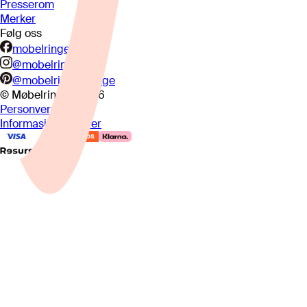
Presserom
Merker
Følg oss
mobelringen.no
@mobelringen
@mobelringennorge
© Møbelringen
2026
Personvern
Informasjonskapsler