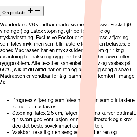
Om produktet
Wonderland V8 vendbar madrass med Exclusive Pocket (8
vindinger) og Latex stopning, gir perfekt støtte og
trykkavlastning. Exclusive Pocket er en progressiv fjæring
som føles myk, men som blir fastere jo mer den belastes. 5
soner. Madrassen har en myk skuldersone som gir riktig
avlastning for nakke og rygg. Perfekt om du har søvn- eller
ryggproblem. Alle tekstiler kan enkelt taes av og vaskes på
60°C, slik at du alltid har en ren og behagelig seng å sove i.
Madrassen er vendbar for å gi samme høye komfort i mange
år.
Progressiv fjæring som føles myk, men som blir fastere
jo mer den belastes.
Stopning, latex 2,5 cm, følger kroppens kurver optimalt,
gir svært god ventilasjon, er meget slitesterk og sikrer
deg det beste soveklimaet og komforten.
Vaskbart tekstil gir en seng som alltid er ren og