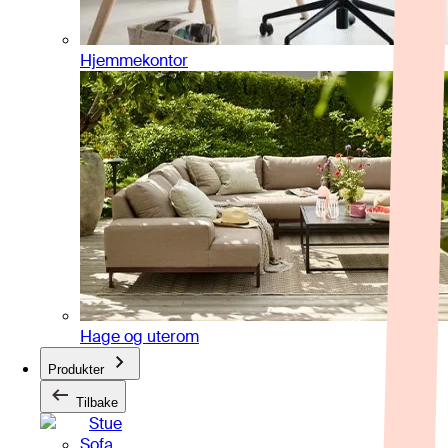
Hjemmekontor
Hage og uterom
Produkter
Tilbake
Stue
Sofa