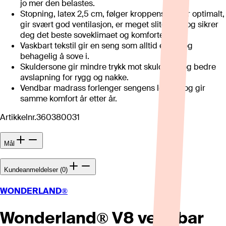
jo mer den belastes.
Stopning, latex 2,5 cm, følger kroppens kurver optimalt,
gir svært god ventilasjon, er meget slitesterk og sikrer
deg det beste soveklimaet og komforten.
Vaskbart tekstil gir en seng som alltid er ren og
behagelig å sove i.
Skuldersone gir mindre trykk mot skulderen og bedre
avslapning for rygg og nakke.
Vendbar madrass forlenger sengens levetid og gir
samme komfort år etter år.
Artikkelnr.
360380031
Mål
Kundeanmeldelser (0)
WONDERLAND®
Wonderland® V8 vendbar