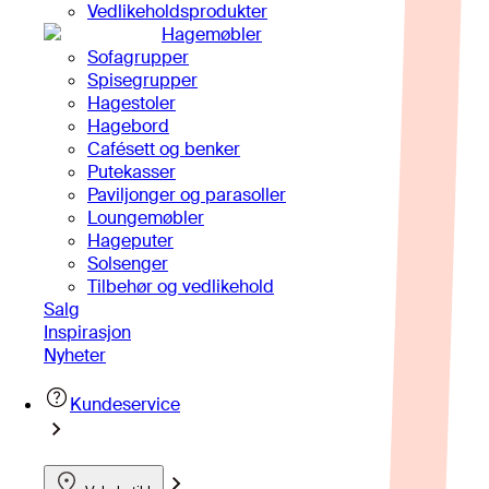
Vedlikeholdsprodukter
Hagemøbler
Sofagrupper
Spisegrupper
Hagestoler
Hagebord
Cafésett og benker
Putekasser
Paviljonger og parasoller
Loungemøbler
Hageputer
Solsenger
Tilbehør og vedlikehold
Salg
Inspirasjon
Nyheter
Kundeservice