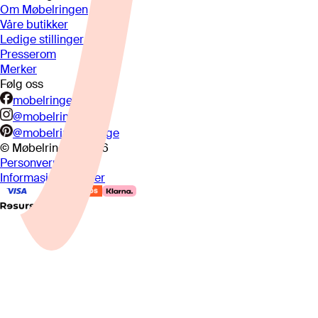
Om Møbelringen
Våre butikker
Ledige stillinger
Presserom
Merker
Følg oss
mobelringen.no
@mobelringen
@mobelringennorge
© Møbelringen
2026
Personvern
Informasjonskapsler