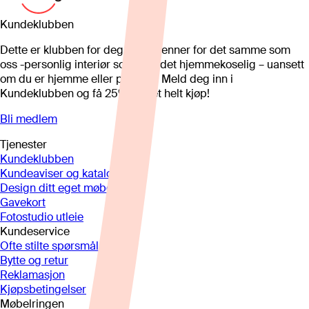
Kundeklubben
Dette er klubben for deg som brenner for det samme som
oss -personlig interiør som gjør det hjemmekoselig – uansett
om du er hjemme eller på hytta. Meld deg inn i
Kundeklubben og få 25%* på et helt kjøp!
Bli medlem
Tjenester
Kundeklubben
Kundeaviser og kataloger
Design ditt eget møbel
Gavekort
Fotostudio utleie
Kundeservice
Ofte stilte spørsmål
Bytte og retur
Reklamasjon
Kjøpsbetingelser
Møbelringen