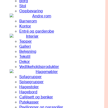
Bord
Stol
Oppbevaring
Andre rom
Barnerom
Kontor
Entré og garderobe
Interiør
Tepper
Galleri
Belysning
Tekstil
Dekor
Vedlikeholdsprodukter
Hagemøbler
Sofagrupper
Spisegrupper
Hagestoler
Hagebord
Cafésett og benker
Putekasser
Paviljonger og parasoller