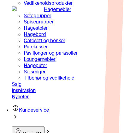
Vedlikeholdsprodukter
Hagemøbler
Sofagrupper
Spisegrupper
Hagestoler
Hagebord
Cafésett og benker
Putekasser
Paviljonger og parasoller
Loungemøbler
Hageputer
Solsenger
Tilbehør og vedlikehold
Salg
Inspirasjon
Nyheter
Kundeservice