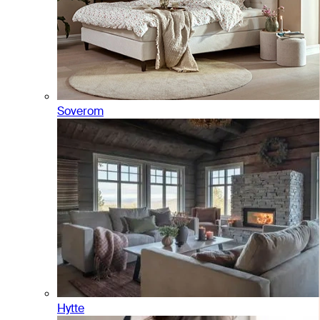
Soverom
Hytte