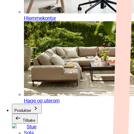
Hjemmekontor
Hage og uterom
Produkter
Tilbake
Stue
Sofa