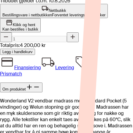
Tilbudet gjelder t.o.m.
10.8.2026
Nettbutikk
Bestillingsvare i nettbutikken
Forventet leveringstid: 4-8 uker
Klikk og hent
Kan bestilles i butikk
Totalpris:
4 200,00 kr
Legg i handlekurv
Finansiering
Levering
Prismatch
Om produktet
Wonderland V2 vendbar madrass med Standard Pocket (5
vindinger) og Welun stopning gir god støtte. Madrassen har
en myk skuldersone som gir riktig avlastning for nakke og
rygg. Alle tekstiler kan enkelt taes av og vaskes på 60°C, slik
at du alltid har en ren og behagelig seng å sove i. Madrassen
er vendbar for å gi samme høye komfort i mange år.