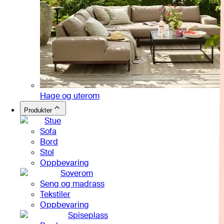
Hage og uterom
Produkter
Stue
Sofa
Bord
Stol
Oppbevaring
Soverom
Seng og madrass
Tekstiler
Oppbevaring
Spiseplass