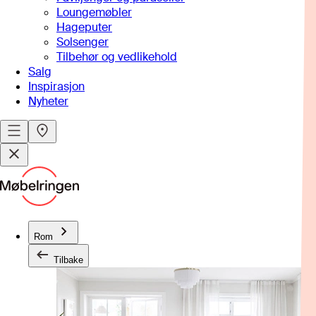
Loungemøbler
Hageputer
Solsenger
Tilbehør og vedlikehold
Salg
Inspirasjon
Nyheter
Rom
Tilbake