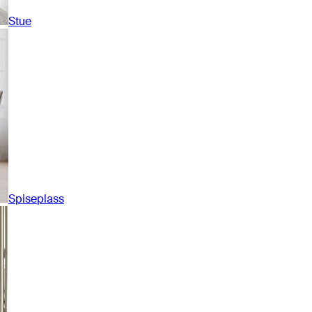
Stue
Spiseplass