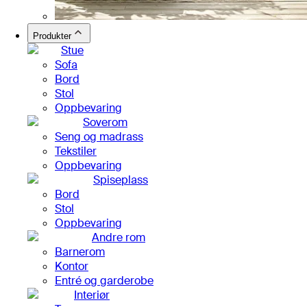
Produkter
Stue
Sofa
Bord
Stol
Oppbevaring
Soverom
Seng og madrass
Tekstiler
Oppbevaring
Spiseplass
Bord
Stol
Oppbevaring
Andre rom
Barnerom
Kontor
Entré og garderobe
Interiør