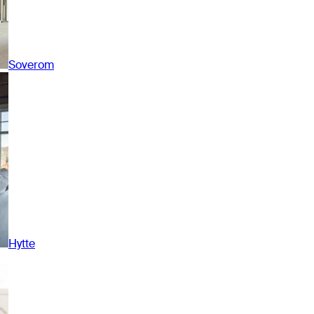
Soverom
Hytte