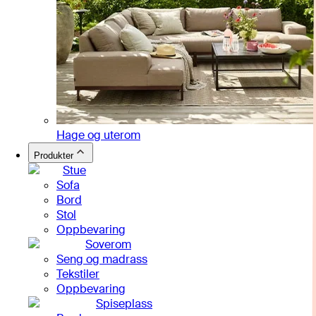
Hage og uterom
Produkter
Stue
Sofa
Bord
Stol
Oppbevaring
Soverom
Seng og madrass
Tekstiler
Oppbevaring
Spiseplass