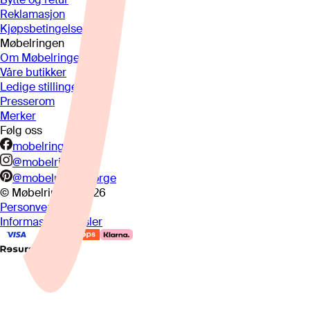
Reklamasjon
Kjøpsbetingelser
Møbelringen
Om Møbelringen
Våre butikker
Ledige stillinger
Presserom
Merker
Følg oss
mobelringen.no
@mobelringen
@mobelringennorge
© Møbelringen
2026
Personvern
Informasjonskapsler