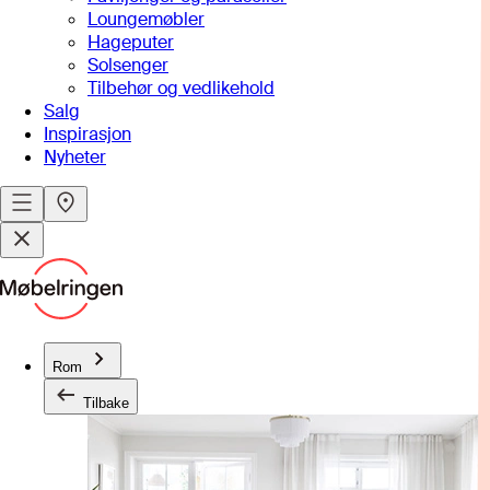
Loungemøbler
Hageputer
Solsenger
Tilbehør og vedlikehold
Salg
Inspirasjon
Nyheter
Rom
Tilbake