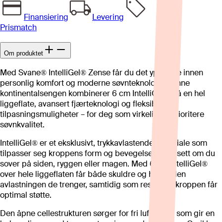
Finansiering
Levering
Prismatch
Om produktet
Med Svane® IntelliGel® Zense får du det ypperste innen
personlig komfort og moderne søvnteknologi. Denne
kontinentalsengen kombinerer 6 cm IntelliGel® på en hel
liggeflate, avansert fjærteknologi og fleksible
tilpasningsmuligheter – for deg som virkelig vil prioritere
søvnkvalitet.
IntelliGel® er et eksklusivt, trykkavlastende materiale som
tilpasser seg kroppens form og bevegelser – uansett om du
sover på siden, ryggen eller magen. Med 6 cm IntelliGel®
over hele liggeflaten får både skuldre og hofter den
avlastningen de trenger, samtidig som resten av kroppen får
optimal støtte.
Den åpne cellestrukturen sørger for fri luftstrøm, som gir en