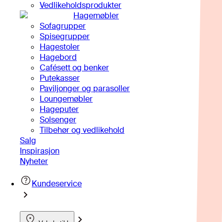
Vedlikeholdsprodukter
Hagemøbler
Sofagrupper
Spisegrupper
Hagestoler
Hagebord
Cafésett og benker
Putekasser
Paviljonger og parasoller
Loungemøbler
Hageputer
Solsenger
Tilbehør og vedlikehold
Salg
Inspirasjon
Nyheter
Kundeservice