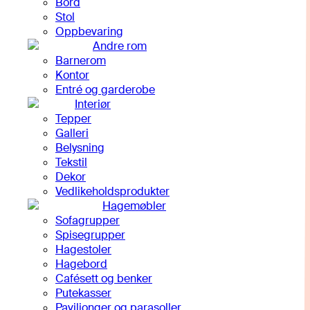
Bord
Stol
Oppbevaring
Andre rom
Barnerom
Kontor
Entré og garderobe
Interiør
Tepper
Galleri
Belysning
Tekstil
Dekor
Vedlikeholdsprodukter
Hagemøbler
Sofagrupper
Spisegrupper
Hagestoler
Hagebord
Cafésett og benker
Putekasser
Paviljonger og parasoller