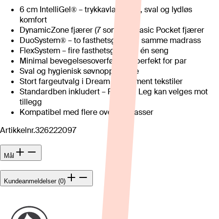
6 cm IntelliGel® – trykkavlastende, sval og lydløs
komfort
DynamicZone fjærer (7 soner) + Basic Pocket fjærer
DuoSystem® – to fasthetsgrader i samme madrass
FlexSystem – fire fasthetsgrader i én seng
Minimal bevegelsesoverføring – perfekt for par
Sval og hygienisk søvnopplevelse
Stort fargeutvalg i Dream og Moment tekstiler
Standardben inkludert – Floating Leg kan velges mot
tillegg
Kompatibel med flere overmadrasser
Artikkelnr.
326222097
Mål
Kundeanmeldelser (0)