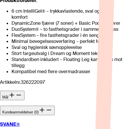
Produktfordeler
:
6 cm IntelliGel® – trykkavlastende, sval og lydløs
komfort
DynamicZone fjærer (7 soner) + Basic Pocket fjærer
DuoSystem® – to fasthetsgrader i samme madrass
FlexSystem – fire fasthetsgrader i én seng
Minimal bevegelsesoverføring – perfekt for par
Sval og hygienisk søvnopplevelse
Stort fargeutvalg i Dream og Moment tekstiler
Standardben inkludert – Floating Leg kan velges mot
tillegg
Kompatibel med flere overmadrasser
Artikkelnr.
326222097
Mål
Kundeanmeldelser (0)
SVANE®