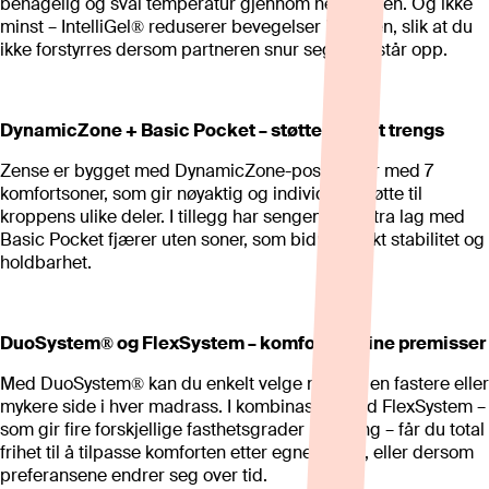
behagelig og sval temperatur gjennom hele natten. Og ikke
minst – IntelliGel® reduserer bevegelser i sengen, slik at du
ikke forstyrres dersom partneren snur seg eller står opp.
DynamicZone + Basic Pocket – støtte der det trengs
Zense er bygget med DynamicZone-posefjærer med 7
komfortsoner, som gir nøyaktig og individuell støtte til
kroppens ulike deler. I tillegg har sengen et ekstra lag med
Basic Pocket fjærer uten soner, som bidrar til økt stabilitet og
holdbarhet.
DuoSystem® og FlexSystem – komfort på dine premisser
Med DuoSystem® kan du enkelt velge mellom en fastere eller
mykere side i hver madrass. I kombinasjon med FlexSystem –
som gir fire forskjellige fasthetsgrader i én seng – får du total
frihet til å tilpasse komforten etter egne behov, eller dersom
preferansene endrer seg over tid.