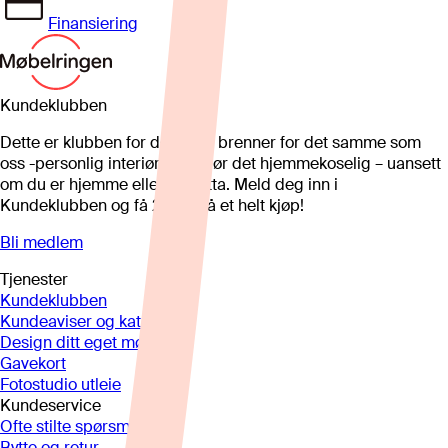
Finansiering
Kundeklubben
Dette er klubben for deg som brenner for det samme som
oss -personlig interiør som gjør det hjemmekoselig – uansett
om du er hjemme eller på hytta. Meld deg inn i
Kundeklubben og få 25%* på et helt kjøp!
Bli medlem
Tjenester
Kundeklubben
Kundeaviser og kataloger
Design ditt eget møbel
Gavekort
Fotostudio utleie
Kundeservice
Ofte stilte spørsmål
Bytte og retur