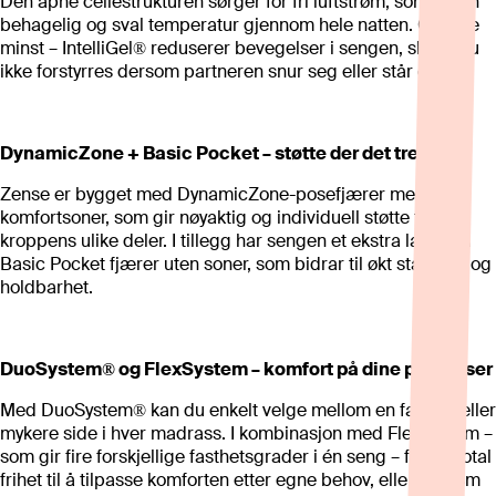
Den åpne cellestrukturen sørger for fri luftstrøm, som gir en
behagelig og sval temperatur gjennom hele natten. Og ikke
minst – IntelliGel® reduserer bevegelser i sengen, slik at du
ikke forstyrres dersom partneren snur seg eller står opp.
DynamicZone + Basic Pocket – støtte der det trengs
Zense er bygget med DynamicZone-posefjærer med 7
komfortsoner, som gir nøyaktig og individuell støtte til
kroppens ulike deler. I tillegg har sengen et ekstra lag med
Basic Pocket fjærer uten soner, som bidrar til økt stabilitet og
holdbarhet.
DuoSystem® og FlexSystem – komfort på dine premisser
Med DuoSystem® kan du enkelt velge mellom en fastere eller
mykere side i hver madrass. I kombinasjon med FlexSystem –
som gir fire forskjellige fasthetsgrader i én seng – får du total
frihet til å tilpasse komforten etter egne behov, eller dersom