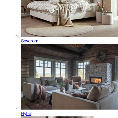
Soverom
Hytte