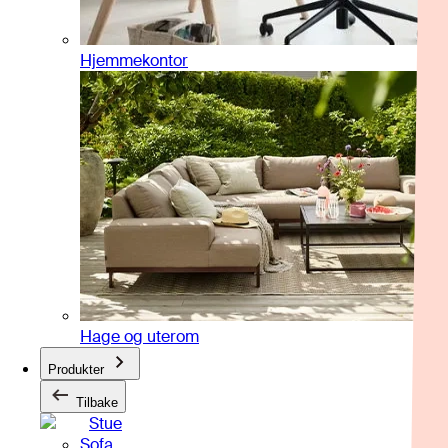
Hjemmekontor
Hage og uterom
Produkter
Tilbake
Stue
Sofa