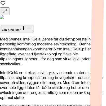
Om produktet
Med Svane® IntelliGel® Zense får du det ypperste innen
personlig komfort og moderne søvnteknologi. Denne
kontinentalsengen kombinerer 6 cm IntelliGel® på en hel
liggeflate, avansert fjærteknologi og fleksible
tilpasningsmuligheter – for deg som virkelig vil prioritere
søvnkvalitet.
IntelliGel® er et eksklusivt, trykkavlastende materiale som
tilpasser seg kroppens form og bevegelser – uansett om du
sover på siden, ryggen eller magen. Med 6 cm IntelliGel®
over hele liggeflaten får både skuldre og hofter den
avlastningen de trenger, samtidig som resten av kroppen får
optimal støtte.