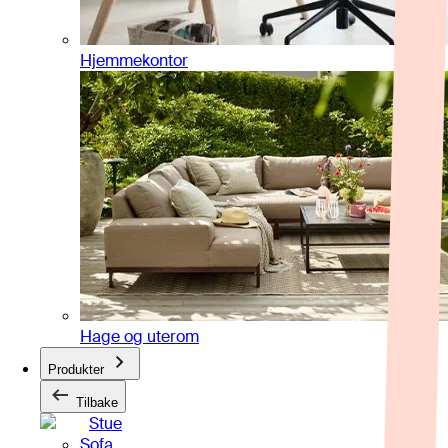
Hjemmekontor
Hage og uterom
Produkter
Tilbake
Stue
Sofa