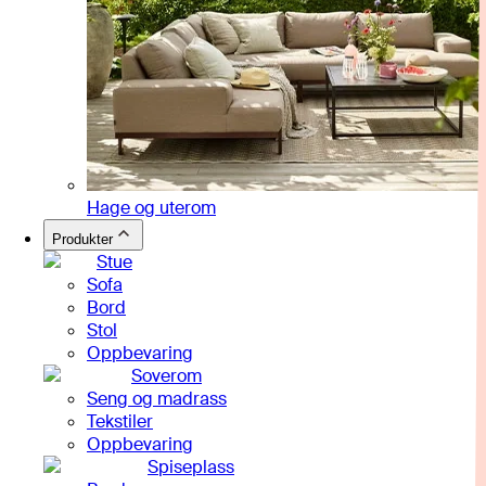
Hage og uterom
Produkter
Stue
Sofa
Bord
Stol
Oppbevaring
Soverom
Seng og madrass
Tekstiler
Oppbevaring
Spiseplass