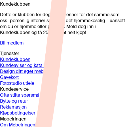
Kundeklubben
Dette er klubben for deg som brenner for det samme som
oss -personlig interiør som gjør det hjemmekoselig – uansett
om du er hjemme eller på hytta. Meld deg inn i
Kundeklubben og få 25%* på et helt kjøp!
Bli medlem
Tjenester
Kundeklubben
Kundeaviser og kataloger
Design ditt eget møbel
Gavekort
Fotostudio utleie
Kundeservice
Ofte stilte spørsmål
Bytte og retur
Reklamasjon
Kjøpsbetingelser
Møbelringen
Om Møbelringen