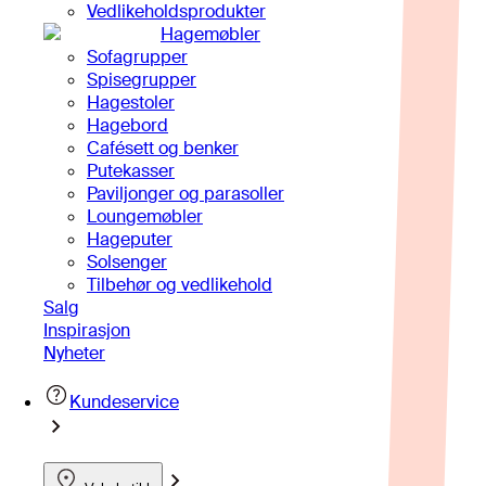
Vedlikeholdsprodukter
Hagemøbler
Sofagrupper
Spisegrupper
Hagestoler
Hagebord
Cafésett og benker
Putekasser
Paviljonger og parasoller
Loungemøbler
Hageputer
Solsenger
Tilbehør og vedlikehold
Salg
Inspirasjon
Nyheter
Kundeservice