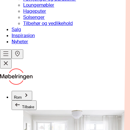
Loungemøbler
Hageputer
Solsenger
Tilbehør og vedlikehold
Salg
Inspirasjon
Nyheter
Rom
Tilbake