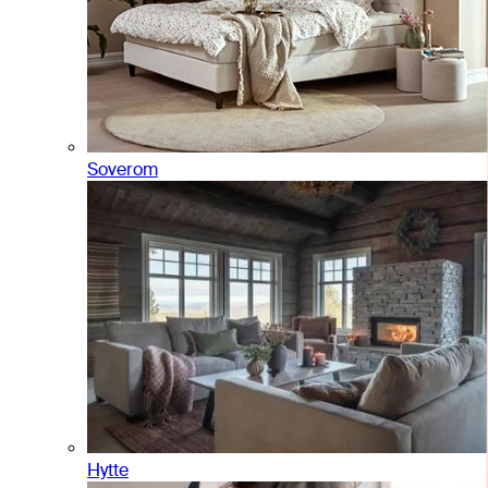
Soverom
Hytte