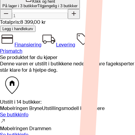
Klikk og hent
På lager i 3 butikker
Tilgjengelig i
3
butikker
Totalpris:
8 399,00 kr
Legg i handlekurv
Finansiering
Levering
Prismatch
Se produktet før du kjøper
Denne varen er utstilt i butikkene nedenfor. Våre fageksperter
står klare for å hjelpe deg.
Utstilt i
14
butikker
:
Møbelringen Bryne
Utstillingsmodell kan variere
Se butikkinfo
Møbelringen Drammen
Se butikkinfo