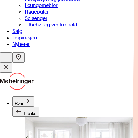
Loungemøbler
Hageputer
Solsenger
Tilbehør og vedlikehold
Salg
Inspirasjon
Nyheter
Rom
Tilbake