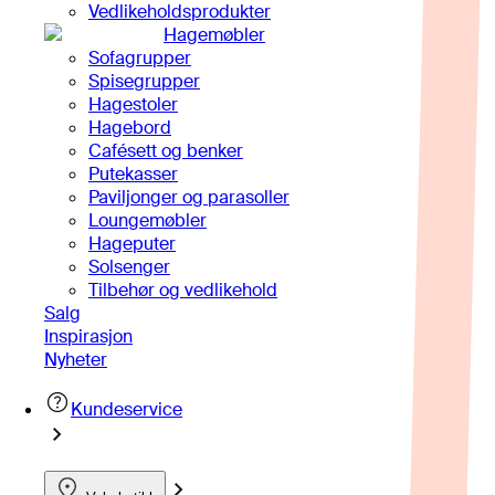
Vedlikeholdsprodukter
Hagemøbler
Sofagrupper
Spisegrupper
Hagestoler
Hagebord
Cafésett og benker
Putekasser
Paviljonger og parasoller
Loungemøbler
Hageputer
Solsenger
Tilbehør og vedlikehold
Salg
Inspirasjon
Nyheter
Kundeservice