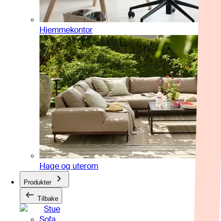
Hjemmekontor
Hage og uterom
Produkter
Tilbake
Stue
Sofa