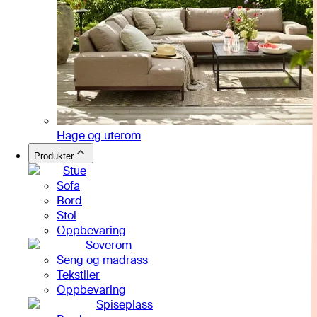
Hage og uterom
Produkter
Stue
Sofa
Bord
Stol
Oppbevaring
Soverom
Seng og madrass
Tekstiler
Oppbevaring
Spiseplass