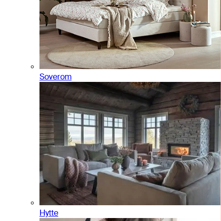
Soverom
Hytte