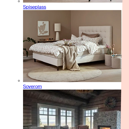
Spiseplass
Soverom