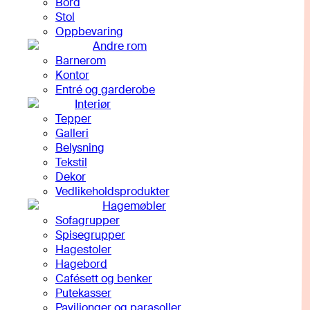
Bord
Stol
Oppbevaring
Andre rom
Barnerom
Kontor
Entré og garderobe
Interiør
Tepper
Galleri
Belysning
Tekstil
Dekor
Vedlikeholdsprodukter
Hagemøbler
Sofagrupper
Spisegrupper
Hagestoler
Hagebord
Cafésett og benker
Putekasser
Paviljonger og parasoller