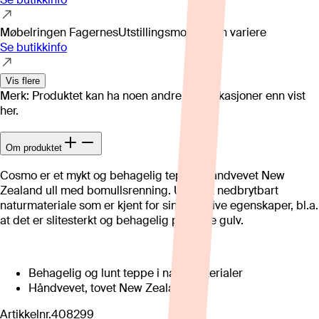
Møbelringen Fagernes
Utstillingsmodell kan variere
Se butikkinfo
Vis flere
Merk: Produktet kan ha noen andre spesifikasjoner enn vist
her.
Om produktet
Cosmo er et mykt og behagelig teppe i håndvevet New
Zealand ull med bomullsrenning. Ull er et nedbrytbart
naturmateriale som er kjent for sine positive egenskaper, bl.a.
at det er slitesterkt og behagelig på kalde gulv.
Behagelig og lunt teppe i naturmaterialer
Håndvevet, tovet New Zealand ull
Artikkelnr.
408299