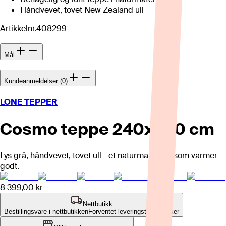
Håndvevet, tovet New Zealand ull
Artikkelnr.
408299
Mål
Kundeanmeldelser (0)
LONE TEPPER
Cosmo teppe 240x340 cm
Lys grå, håndvevet, tovet ull - et naturmateriale som varmer
godt.
8 399,00 kr
Nettbutikk
Bestillingsvare i nettbutikken
Forventet leveringstid: 2-3 uker