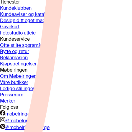
Tjenester
Kundeklubben
Kundeaviser og kataloger
Design ditt eget møbel
Gavekort
Fotostudio utleie
Kundeservice
Ofte stilte spørsmål
Bytte og retur
Reklamasjon
Kjøpsbetingelser
Møbelringen
Om Møbelringen
Våre butikker
Ledige stillinger
Presserom
Merker
Følg oss
mobelringen.no
@mobelringen
@mobelringennorge