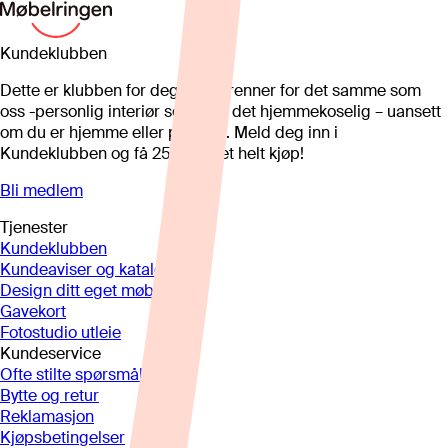
Kundeklubben
Dette er klubben for deg som brenner for det samme som
oss -personlig interiør som gjør det hjemmekoselig – uansett
om du er hjemme eller på hytta. Meld deg inn i
Kundeklubben og få 25%* på et helt kjøp!
Bli medlem
Tjenester
Kundeklubben
Kundeaviser og kataloger
Design ditt eget møbel
Gavekort
Fotostudio utleie
Kundeservice
Ofte stilte spørsmål
Bytte og retur
Reklamasjon
Kjøpsbetingelser