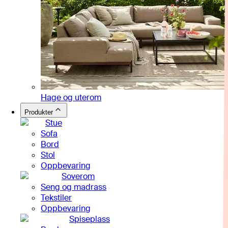
Hage og uterom
Produkter
Stue
Sofa
Bord
Stol
Oppbevaring
Soverom
Seng og madrass
Tekstiler
Oppbevaring
Spiseplass