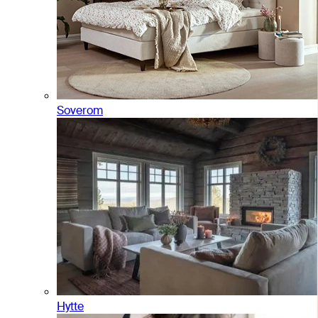
Soverom
Hytte