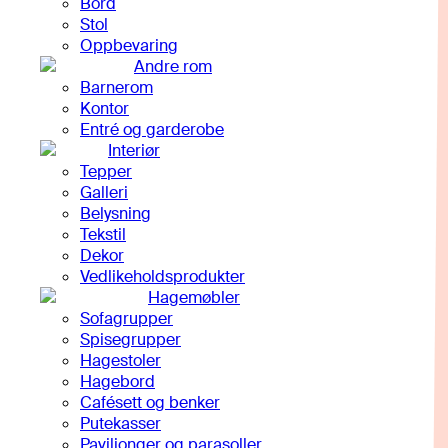
Bord
Stol
Oppbevaring
Andre rom
Barnerom
Kontor
Entré og garderobe
Interiør
Tepper
Galleri
Belysning
Tekstil
Dekor
Vedlikeholdsprodukter
Hagemøbler
Sofagrupper
Spisegrupper
Hagestoler
Hagebord
Cafésett og benker
Putekasser
Paviljonger og parasoller