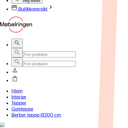
Velg butikk
Butikkoversikt
Hjem
Interiør
Tepper
Gulvteppe
Berber teppe Ø200 cm