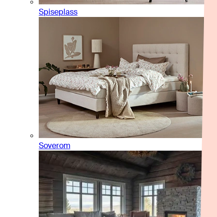
Spiseplass
Soverom