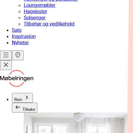
Loungemøbler
Hageputer
Solsenger
Tilbehør og vedlikehold
Salg
Inspirasjon
Nyheter
Rom
Tilbake