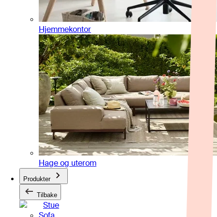
Hjemmekontor
Hage og uterom
Produkter
Tilbake
Stue
Sofa