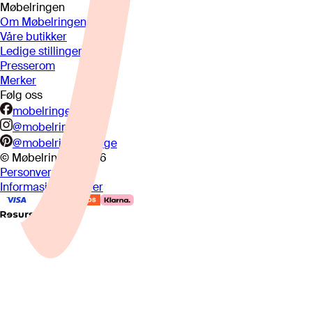
Møbelringen
Om Møbelringen
Våre butikker
Ledige stillinger
Presserom
Merker
Følg oss
mobelringen.no
@mobelringen
@mobelringennorge
© Møbelringen
2026
Personvern
Informasjonskapsler