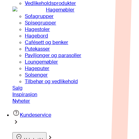
Vedlikeholdsprodukter
Hagemøbler
Sofagrupper
Spisegrupper
Hagestoler
Hagebord
Cafésett og benker
Putekasser
Paviljonger og parasoller
Loungemøbler
Hageputer
Solsenger
Tilbehør og vedlikehold
Salg
Inspirasjon
Nyheter
Kundeservice