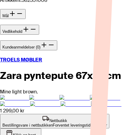
Artikkelnr.
382351008
Mål
Vedlikehold
Kundeanmeldelser (0)
TROELS MØBLER
Zara pyntepute 67x37 cm
Mine light brown.
1 299,00 kr
Nettbutikk
Bestillingsvare i nettbutikken
Forventet leveringstid: 4-8 uker