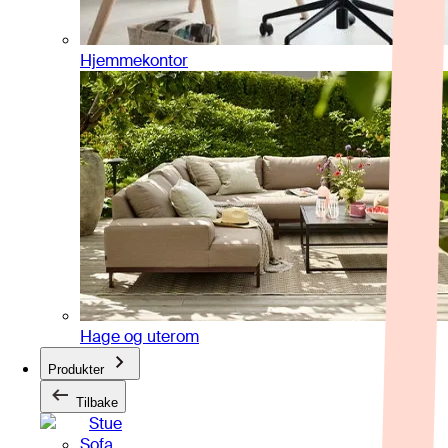
Hjemmekontor
Hage og uterom
Produkter
Tilbake
Stue
Sofa