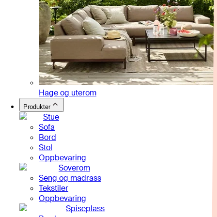
Hage og uterom
Produkter
Stue
Sofa
Bord
Stol
Oppbevaring
Soverom
Seng og madrass
Tekstiler
Oppbevaring
Spiseplass