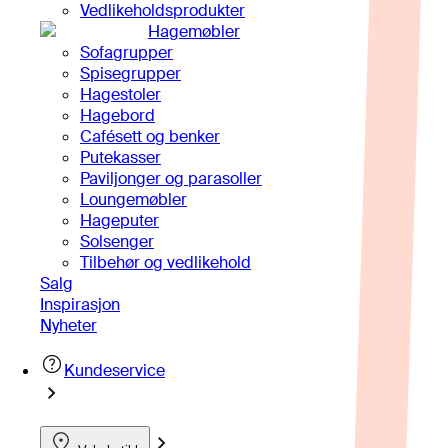
Vedlikeholdsprodukter
Hagemøbler
Sofagrupper
Spisegrupper
Hagestoler
Hagebord
Cafésett og benker
Putekasser
Paviljonger og parasoller
Loungemøbler
Hageputer
Solsenger
Tilbehør og vedlikehold
Salg
Inspirasjon
Nyheter
Kundeservice