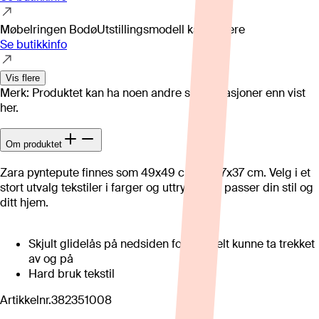
Møbelringen Bodø
Utstillingsmodell kan variere
Se butikkinfo
Vis flere
Merk: Produktet kan ha noen andre spesifikasjoner enn vist
her.
Om produktet
Zara pyntepute finnes som 49x49 cm og 67x37 cm. Velg i et
stort utvalg tekstiler i farger og uttrykk som passer din stil og
ditt hjem.
Skjult glidelås på nedsiden for å enkelt kunne ta trekket
av og på
Hard bruk tekstil
Artikkelnr.
382351008