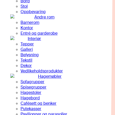
Bord
Stol
Oppbevaring
Andre rom
Barnerom
Kontor
Entré og garderobe
Interiør
Tepper
Galleri
Belysning
Tekstil
Dekor
Vedlikeholdsprodukter
Hagemøbler
Sofagrupper
Spisegrupper
Hagestoler
Hagebord
Cafésett og benker
Putekasser
Paviljonger og parasoller