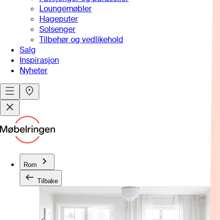
Loungemøbler
Hageputer
Solsenger
Tilbehør og vedlikehold
Salg
Inspirasjon
Nyheter
Rom
Tilbake