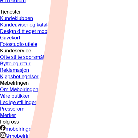
Bli medlem
Tjenester
Kundeklubben
Kundeaviser og kataloger
Design ditt eget møbel
Gavekort
Fotostudio utleie
Kundeservice
Ofte stilte spørsmål
Bytte og retur
Reklamasjon
Kjøpsbetingelser
Møbelringen
Om Møbelringen
Våre butikker
Ledige stillinger
Presserom
Merker
Følg oss
mobelringen.no
@mobelringen