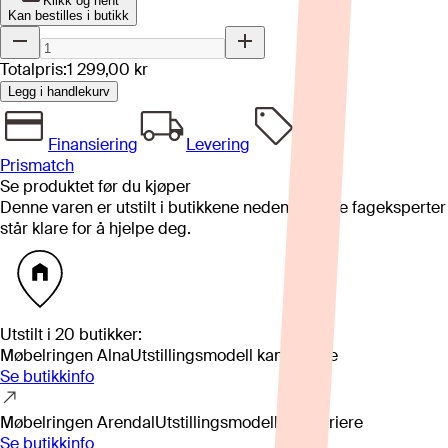
Klikk og hent
Kan bestilles i butikk
Totalpris:
1 299,00 kr
Legg i handlekurv
Finansiering
Levering
Prismatch
Se produktet før du kjøper
Denne varen er utstilt i butikkene nedenfor. Våre fageksperter
står klare for å hjelpe deg.
Utstilt i
20
butikker
:
Møbelringen Alna
Utstillingsmodell kan variere
Se butikkinfo
Møbelringen Arendal
Utstillingsmodell kan variere
Se butikkinfo