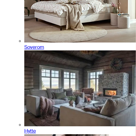
Soverom
Hytte