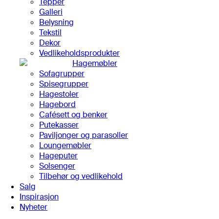
Tepper
Galleri
Belysning
Tekstil
Dekor
Vedlikeholdsprodukter
Hagemøbler
Sofagrupper
Spisegrupper
Hagestoler
Hagebord
Cafésett og benker
Putekasser
Paviljonger og parasoller
Loungemøbler
Hageputer
Solsenger
Tilbehør og vedlikehold
Salg
Inspirasjon
Nyheter