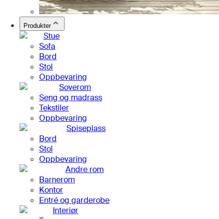
Produkter
Stue
Sofa
Bord
Stol
Oppbevaring
Soverom
Seng og madrass
Tekstiler
Oppbevaring
Spiseplass
Bord
Stol
Oppbevaring
Andre rom
Barnerom
Kontor
Entré og garderobe
Interiør