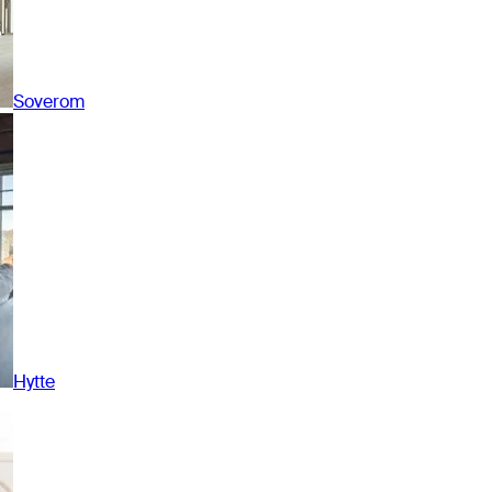
Soverom
Hytte