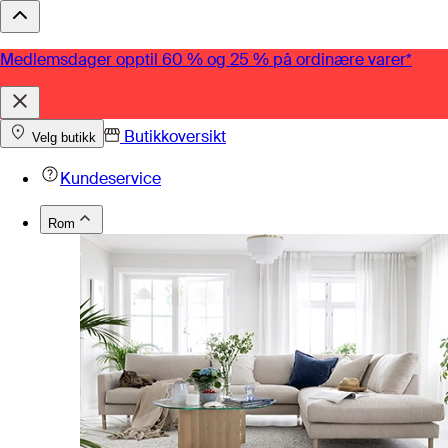
Medlemsdager opptil 60 % og 25 % på ordinære varer*
Butikkoversikt
Velg butikk
Kundeservice
Rom