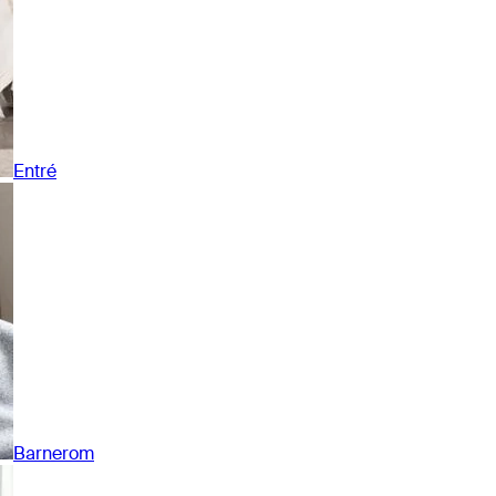
Entré
Barnerom