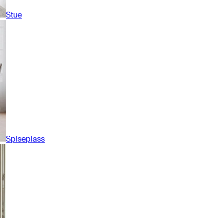
Stue
Spiseplass