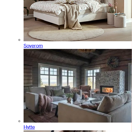
Soverom
Hytte