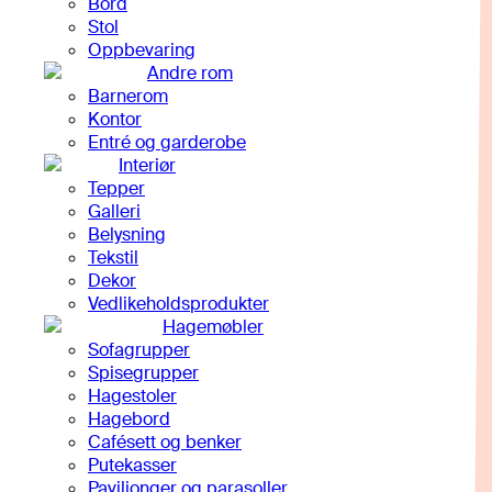
Bord
Stol
Oppbevaring
Andre rom
Barnerom
Kontor
Entré og garderobe
Interiør
Tepper
Galleri
Belysning
Tekstil
Dekor
Vedlikeholdsprodukter
Hagemøbler
Sofagrupper
Spisegrupper
Hagestoler
Hagebord
Cafésett og benker
Putekasser
Paviljonger og parasoller