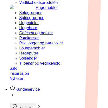
Vedlikeholdsprodukter
Hagemøbler
Sofagrupper
Spisegrupper
Hagestoler
Hagebord
Cafésett og benker
Putekasser
Paviljonger og parasoller
Loungemøbler
Hageputer
Solsenger
Tilbehør og vedlikehold
Salg
Inspirasjon
Nyheter
Kundeservice