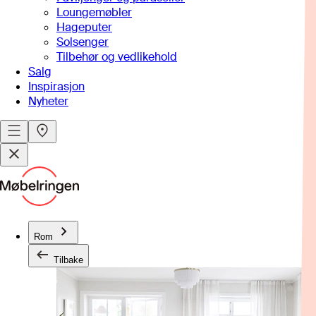
Loungemøbler
Hageputer
Solsenger
Tilbehør og vedlikehold
Salg
Inspirasjon
Nyheter
Rom
Tilbake