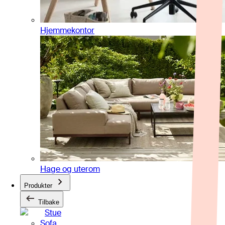
Hjemmekontor
Hage og uterom
Produkter
Tilbake
Stue
Sofa