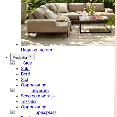
Hage og uterom
Produkter
Stue
Sofa
Bord
Stol
Oppbevaring
Soverom
Seng og madrass
Tekstiler
Oppbevaring
Spiseplass