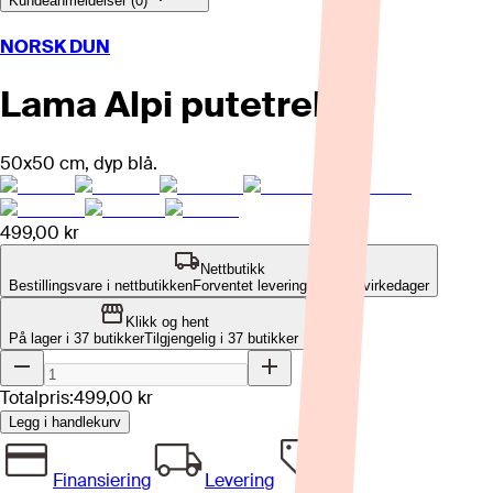
Kundeanmeldelser (0)
NORSK DUN
Lama Alpi putetrekk
50x50 cm, dyp blå.
499,00 kr
Nettbutikk
Bestillingsvare i nettbutikken
Forventet leveringstid: 2-7 virkedager
Klikk og hent
På lager i 37 butikker
Tilgjengelig i
37
butikker
Totalpris:
499,00 kr
Legg i handlekurv
Finansiering
Levering