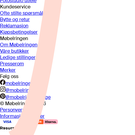
Fotostudio utleie
Kundeservice
Ofte stilte spørsmål
Bytte og retur
Reklamasjon
Kjøpsbetingelser
Møbelringen
Om Møbelringen
Våre butikker
Ledige stillinger
Presserom
Merker
Følg oss
mobelringen.no
@mobelringen
@mobelringennorge
© Møbelringen
2026
Personvern
Informasjonskapsler