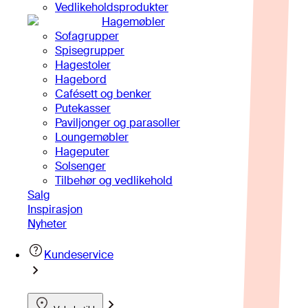
Vedlikeholdsprodukter
Hagemøbler
Sofagrupper
Spisegrupper
Hagestoler
Hagebord
Cafésett og benker
Putekasser
Paviljonger og parasoller
Loungemøbler
Hageputer
Solsenger
Tilbehør og vedlikehold
Salg
Inspirasjon
Nyheter
Kundeservice