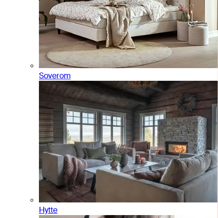
Soverom
Hytte